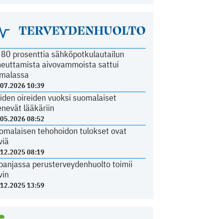
TERVEYDENHUOLTO
i 80 prosenttia sähköpotkulautailun
heuttamista aivovammoista sattui
malassa
.07.2026 10:39
iden oireiden vuoksi suomalaiset
nevät lääkäriin
.05.2026 08:52
omalaisen tehohoidon tulokset ovat
viä
.12.2025 08:19
panjassa perusterveydenhuolto toimii
vin
.12.2025 13:59