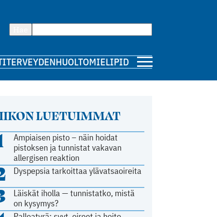
Hae
TI
TERVEYDENHUOLTO
MIELIPIDE
IIKON LUETUIMMAT
1
Ampiaisen pisto – näin hoidat
pistoksen ja tunnistat vakavan
allergisen reaktion
2
Dyspepsia tarkoittaa ylävatsaoireita
3
Läiskät iholla — tunnistatko, mistä
on kysymys?
Palleatyrä: syyt, oireet ja hoito