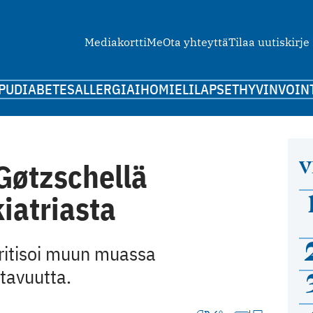
Mediakortti
Me
Ota yhteyttä
Tilaa uutiskirje
PU
DIABETES
ALLERGIA
IHO
MIELI
LAPSET
HYVINVOIN
V
Gøtzschellä
iatriasta
kritisoi muun muassa
tavuutta.