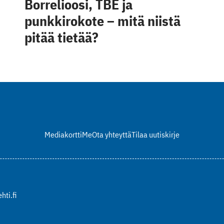
Borrelioosi, TBE ja
punkkirokote – mitä niistä
pitää tietää?
Mediakortti
Me
Ota yhteyttä
Tilaa uutiskirje
hti.fi