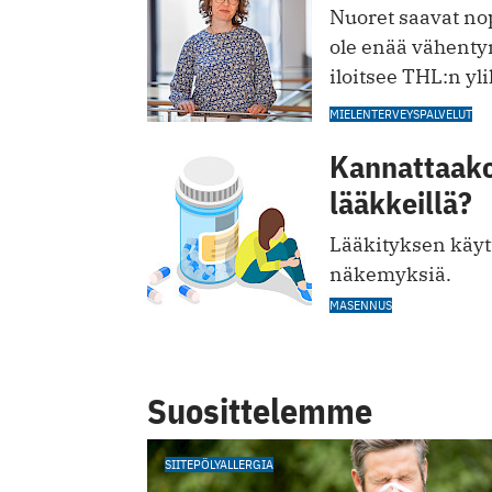
Nuoret saavat nop
ole enää vähenty
iloitsee THL:n yl
MIELENTERVEYSPALVELUT
Kannattaako
lääkkeillä?
Lääkityksen käyt
näkemyksiä.
MASENNUS
Suosittelemme
SIITEPÖLYALLERGIA