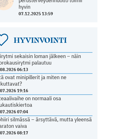
perusterveydenhuolto toimii
hyvin
07.12.2025 13:59
HYVINVOINTI
irytmi sekaisin loman jälkeen – näin
orokausirytmi palautuu
.08.2026 06:13
tä ovat minipillerit ja miten ne
ikuttavat?
.07.2026 19:16
teaalivaihe on normaali osa
ukautiskiertoa
.07.2026 07:04
ohiiri silmässä – ärsyttävä, mutta yleensä
araton vaiva
.07.2026 08:17