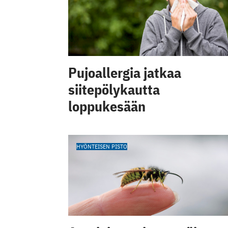
Pujoallergia jatkaa
siitepölykautta
loppukesään
HYÖNTEISEN PISTO