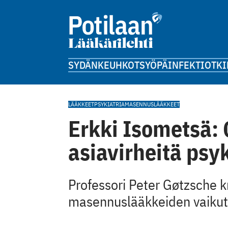
SYDÄN
KEUHKOT
SYÖPÄ
INFEKTIOT
KI
LÄÄKKEET
PSYKIATRIA
MASENNUSLÄÄKKEET
Erkki Isometsä: 
asiavirheitä psyk
Professori Peter Gøtzsche 
masennuslääkkeiden vaikut