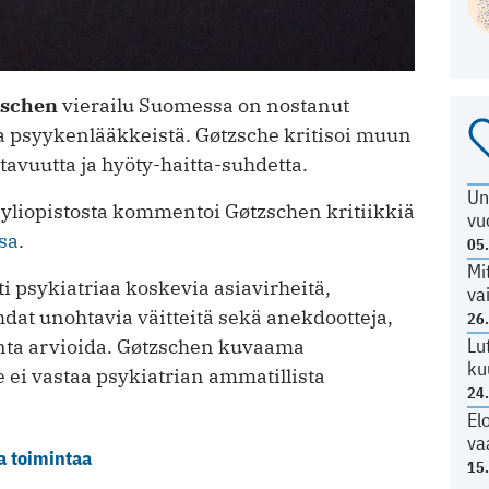
zschen
vierailu Suomessa on nostanut
ja psyykenlääkkeistä. Gøtzsche kritisoi muun
vuutta ja hyöty-haitta-suhdetta.
Un
yliopistosta kommentoi Gøtzschen kritiikkiä
vu
sa
.
05
Mi
ti psykiatriaa koskevia asiavirheitä,
va
dat unohtavia väitteitä sekä anekdootteja,
26
Lu
nta arvioida. Gøtzschen kuvaama
ku
e ei vastaa psykiatrian ammatillista
24
El
va
a toimintaa
15