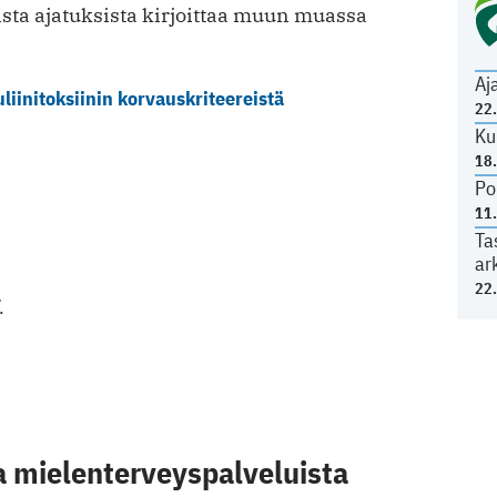
ta ajatuksista kirjoittaa muun muassa
Aj
liinitoksiinin korvauskriteereistä
22
Ku
18
Po
11
Ta
ar
22
.
a mielenterveyspalveluista