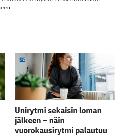
meen.
UNI
Unirytmi sekaisin loman
jälkeen – näin
vuorokausirytmi palautuu