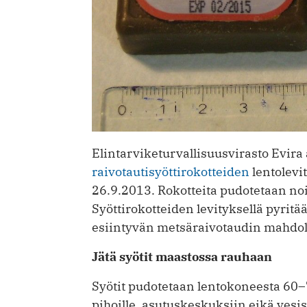
Elintarviketurvallisuusvirasto Evira 
raivotautisyöttirokotteiden
lentolevi
26.9.2013. Rokotteita pudotetaan noi
Syöttirokotteiden levityksellä pyrit
esiintyvän metsäraivotaudin mahdo
Jätä syötit maastossa rauhaan
Syötit pudotetaan lentokoneesta 60–7
pihoille, asutuskeskuksiin eikä vesis