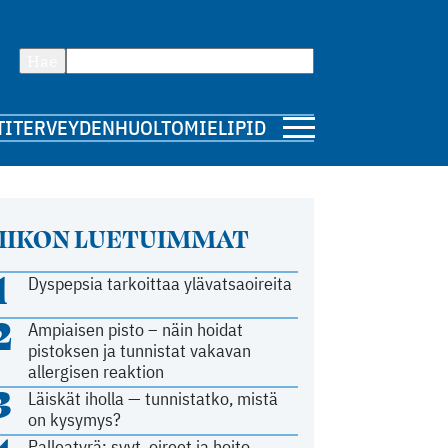
Hae
TI
TERVEYDENHUOLTO
MIELIPIDE
IIKON LUETUIMMAT
1
Dyspepsia tarkoittaa ylävatsaoireita
2
Ampiaisen pisto – näin hoidat
pistoksen ja tunnistat vakavan
allergisen reaktion
3
Läiskät iholla — tunnistatko, mistä
on kysymys?
Palleatyrä: syyt, oireet ja hoito