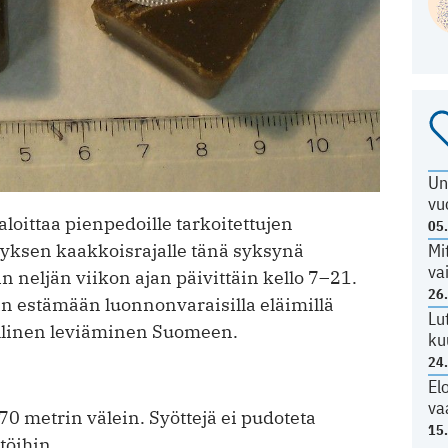
Un
vu
aloittaa pienpedoille tarkoitettujen
05
tyksen kaakkoisrajalle tänä syksynä
Mi
va
n neljän viikon ajan päivittäin kello 7–21.
26
ään estämään luonnonvaraisilla eläimillä
Lu
llinen leviäminen Suomeen.
ku
24
El
va
0 metrin välein. Syöttejä ei pudoteta
15
töihin.