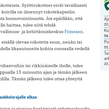
kotteista. Syöttirokotteet eivät tavallisesti
kin koirilla on ilmennyt rokotekapselin
a huonovointisuutta. Jos epäillään, että
Aj
le haittaa, tulee siitä tehdä
22
Ku
rvallisuus- ja kehittämiskeskus
Fimeaan
.
18
Po
sisällä olevaa rokotetta suun, nenän tai
11
hdella likaantuneita kohtia runsaalla vedellä
Ta
ar
22
ohaavoihin tai rikkinäiselle iholle, tulee
aippualla 15 minuutin ajan ja tämän jälkeen
illa. Tämän jälkeen tulee ottaa yhteyttä
aakkoisrajalle alkaa
jojen ja sienien keräämistä rokotusalueelta.