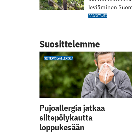
leviäminen Suo
RAIVOTAUTI
Suosittelemme
SIITEPÖLYALLERGIA
Pujoallergia jatkaa
siitepölykautta
loppukesään