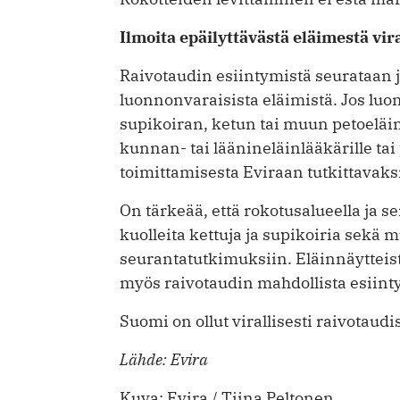
Ilmoita epäilyttävästä eläimestä vi
Raivotaudin esiintymistä seurataan j
luonnonvaraisista eläimistä. Jos luo
supikoiran, ketun tai muun petoeläime
kunnan- tai läänineläinlääkärille tai 
toimittamisesta Eviraan tutkittavaks
On tärkeää, että rokotusalueella ja 
kuolleita kettuja ja supikoiria sekä 
seurantatutkimuksiin. Eläinnäytteist
myös raivotaudin mahdollista esiint
Suomi on ollut virallisesti raivotau
Lähde: Evira
Kuva: Evira / Tiina Peltonen