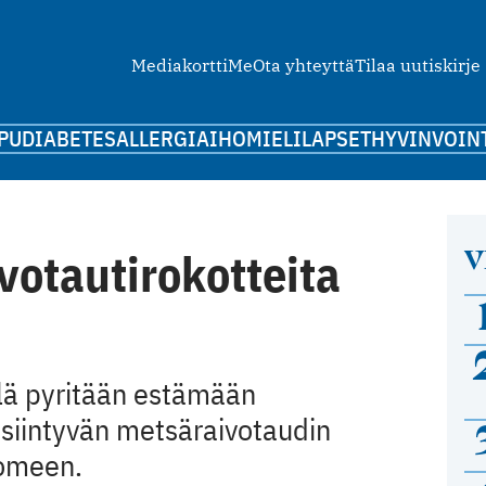
Mediakortti
Me
Ota yhteyttä
Tilaa uutiskirje
PU
DIABETES
ALLERGIA
IHO
MIELI
LAPSET
HYVINVOIN
V
ivotautirokotteita
llä pyritään estämään
 esiintyvän metsäraivotaudin
uomeen.