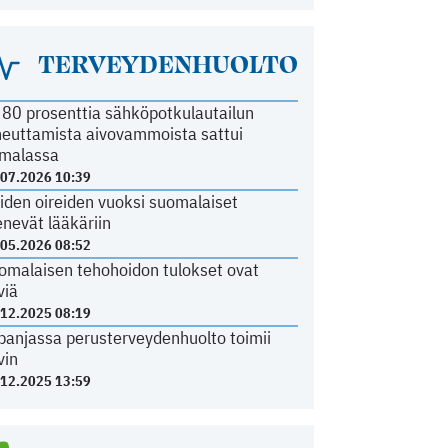
TERVEYDENHUOLTO
i 80 prosenttia sähköpotkulautailun
heuttamista aivovammoista sattui
malassa
.07.2026 10:39
iden oireiden vuoksi suomalaiset
nevät lääkäriin
.05.2026 08:52
omalaisen tehohoidon tulokset ovat
viä
.12.2025 08:19
panjassa perusterveydenhuolto toimii
vin
.12.2025 13:59