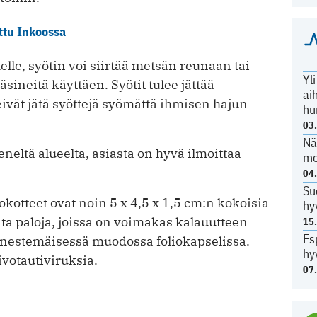
ttu Inkoossa
lle, syötin voi siirtää metsän reunaan tai
Yl
neitä käyttäen. Syötit tulee jättää
ai
ivät jätä syöttejä syömättä ihmisen hajun
hu
03
Nä
eneltä alueelta, asiasta on hyvä ilmoittaa
me
04
Su
okotteet ovat noin 5 x 4,5 x 1,5 cm:n kokoisia
hy
ta paloja, joissa on voimakas kalauutteen
15
Es
on nestemäisessä muodossa foliokapselissa.
hy
ivotautiviruksia.
07