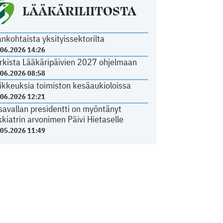
LÄÄKÄRILIITOSTA
ankohtaista yksityissektorilta
.06.2026 14:26
rkista Lääkäripäivien 2027 ohjelmaan
.06.2026 08:58
ikkeuksia toimiston kesäaukioloissa
.06.2026 12:21
savallan presidentti on myöntänyt
kkiatrin arvonimen Päivi Hietaselle
.05.2026 11:49