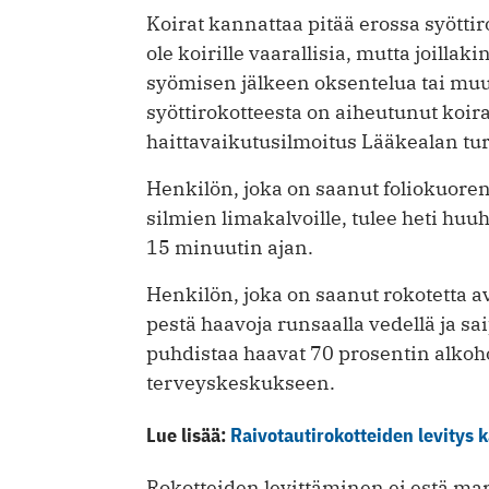
Koirat kannattaa pitää erossa syöttiro
ole koirille vaarallisia, mutta joilla
syömisen jälkeen oksentelua tai muut
syöttirokotteesta on aiheutunut koiral
haittavaikutusilmoitus Lääkealan tu
Henkilön, joka on saanut foliokuoren 
silmien limakalvoille, tulee heti huu
15 minuutin ajan.
Henkilön, joka on saanut rokotetta av
pestä haavoja runsaalla vedellä ja s
puhdistaa haavat 70 prosentin alkohol
terveyskeskukseen.
Lue lisää:
Raivotautirokotteiden levitys k
Rokotteiden levittäminen ei estä mar