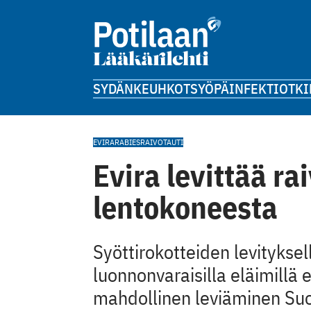
SYDÄN
KEUHKOT
SYÖPÄ
INFEKTIOT
KI
EVIRA
RABIES
RAIVOTAUTI
Evira levittää ra
lentokoneesta
Syöttirokotteiden levitykse
luonnonvaraisilla eläimillä
mahdollinen leviäminen S