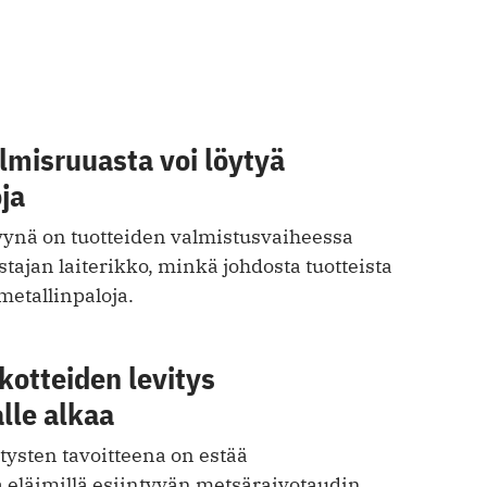
lmisruuasta voi löytyä
ja
ynä on tuotteiden valmistusvaiheessa
tajan laiterikko, minkä johdosta tuotteista
metallinpaloja.
kotteiden levitys
lle alkaa
itysten tavoitteena on estää
a eläimillä esiintyvän metsäraivotaudin