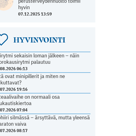
perusterveydenhuolto toimii
hyvin
07.12.2025 13:59
HYVINVOINTI
irytmi sekaisin loman jälkeen – näin
orokausirytmi palautuu
.08.2026 06:13
tä ovat minipillerit ja miten ne
ikuttavat?
.07.2026 19:16
teaalivaihe on normaali osa
ukautiskiertoa
.07.2026 07:04
ohiiri silmässä – ärsyttävä, mutta yleensä
araton vaiva
.07.2026 08:17