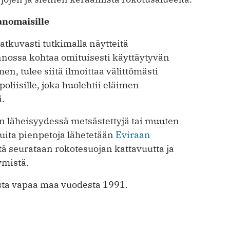
ranomaisille
atkuvasti tutkimalla näytteitä
nnossa kohtaa omituisesti käyttäytyvän
n, tulee siitä ilmoittaa välittömästi
poliisille, joka huolehtii eläimen
i.
sen läheisyydessä metsästettyjä tai muuten
muita pienpetoja lähetetään
Eviraan
ä seurataan rokotesuojan kattavuutta ja
ymistä.
dista vapaa maa vuodesta 1991.