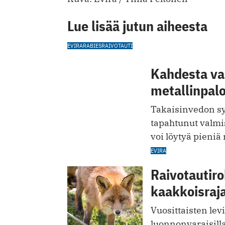
Lue lisää jutun aiheesta
EVIRA
RABIES
RAIVOTAUTI
Kahdesta va
metallinpalo
Takaisinvedon sy
tapahtunut valmis
voi löytyä pieniä 
EVIRA
Raivotautiro
kaakkoisraja
Vuosittaisten lev
luonnonvaraisill