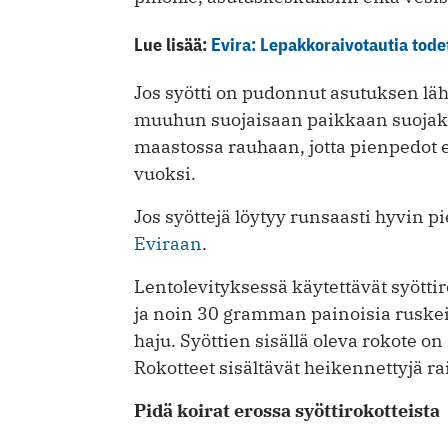
Lue lisää:
Evira: Lepakkoraivotautia tode
Jos syötti on pudonnut asutuksen lähe
muuhun suojaisaan paikkaan suojakäsi
maastossa rauhaan, jotta pienpedot e
vuoksi.
Jos syöttejä löytyy runsaasti hyvin pi
Eviraan
.
Lentolevityksessä käytettävät syöttir
ja noin 30 gramman painoisia ruskei
haju. Syöttien sisällä oleva rokote 
Rokotteet sisältävät heikennettyjä ra
Pidä koirat erossa syöttirokotteista