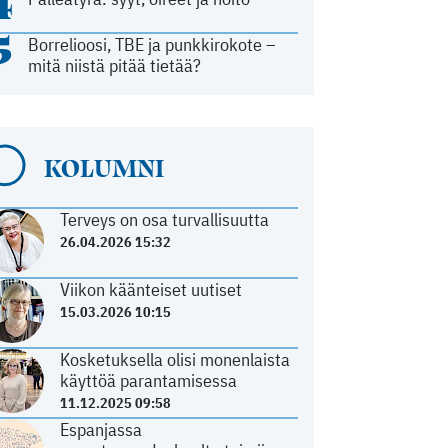
4
5
Borrelioosi, TBE ja punkkirokote –
mitä niistä pitää tietää?
KOLUMNI
Terveys on osa turvallisuutta
26.04.2026 15:32
Viikon käänteiset uutiset
15.03.2026 10:15
Kosketuksella olisi monenlaista
käyttöä parantamisessa
11.12.2025 09:58
Espanjassa