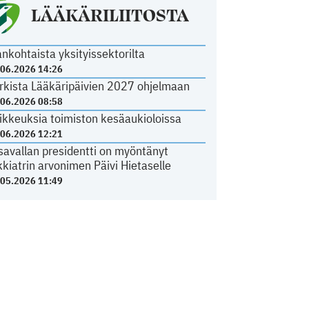
LÄÄKÄRILIITOSTA
ankohtaista yksityissektorilta
.06.2026 14:26
rkista Lääkäripäivien 2027 ohjelmaan
.06.2026 08:58
ikkeuksia toimiston kesäaukioloissa
.06.2026 12:21
savallan presidentti on myöntänyt
kkiatrin arvonimen Päivi Hietaselle
.05.2026 11:49