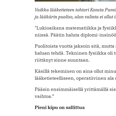
Vaikka lääketieteen tohtori Konsta Pami
ja lääkärin puoliso, alan valinta ei ­ollut 
"Lukioaikana matematiikka ja ­fysiikka
niissä. Päätin haluta diplomi-insinö
Puolitoista vuotta jaksoin sitä, mutta 
haluan tehdä. Tekninen fysiikka oli t
riittänyt sinne suuntaan.
Käsillä tekeminen on aina ollut minu
lääketieteelliseen, operatiivinen ala o
Pääsin ensimmäisellä yrittämällä ­si
vaihtoa.”
Pieni kipu on sallittua