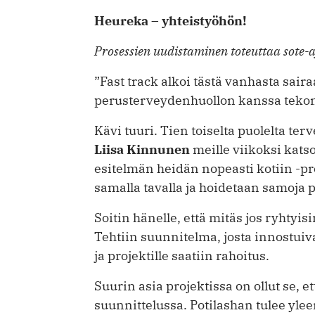
Heureka – yhteistyöhön!
Prosessien uudistaminen toteuttaa sote-aj
”Fast track alkoi tästä vanhasta sair
perusterveydenhuollon kanssa tekon
Kävi tuuri. Tien toiselta puolelta te
Liisa Kinnunen
meille viikoksi kats
esitelmän heidän nopeasti kotiin -pro
samalla tavalla ja hoidetaan samoja 
Soitin hänelle, että mitäs jos ryhtyi
Tehtiin suunnitelma, josta ­innostui
ja projektille saatiin rahoitus.
Suurin asia projektissa on ollut se,
suunnittelussa. Potilashan tulee yl