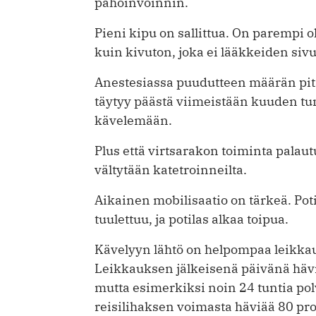
pahoinvoinnin.
Pieni kipu on sallittua. On parempi 
kuin kivuton, joka ei lääkkeiden ­si
Anestesiassa puudutteen määrän pitä
täytyy päästä viimeistään kuuden tun
kävelemään.
Plus että virtsarakon toiminta palaut
vältytään katetroinneilta.
Aikainen mobilisaatio on tärkeä. Poti
tuulettuu, ja potilas alkaa toipua.
Kävelyyn lähtö on helpompaa leik­ka
Leikkauksen jälkeisenä päivänä häviä
mutta esimerkiksi noin 24 tuntia po
reisilihaksen voimasta häviää 80 pro