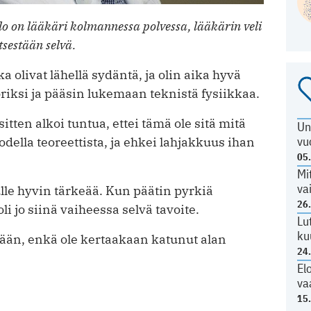
lo on lääkäri kolmannessa polvessa, lääkärin veli
itsestään selvä.
 olivat lähellä sydäntä, ja olin aika hyvä
öriksi ja pääsin lukemaan teknistä fysiikkaa.
sitten alkoi tuntua, ettei tämä ole sitä mitä
Un
vu
odella teoreettista, ja ehkei lahjakkuus ihan
05
Mi
va
lle hyvin tärkeää. Kun päätin pyrkiä
26
li jo siinä vaiheessa selvä tavoite.
Lu
ku
sään, enkä ole kertaakaan katunut alan
24
El
va
15