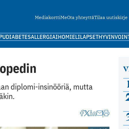
Mediakortti
Me
Ota yhteyttä
Tilaa uutiskirje
PU
DIABETES
ALLERGIA
IHO
MIELI
LAPSET
HYVINVOIN
topedin
V
an diplomi-­insinööriä, mutta
äkin.