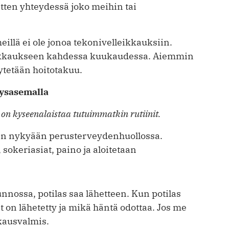
itten yhteydessä joko meihin tai
llä ei ole jonoa tekonivelleikkauksiin.
leikkaukseen kahdessa kuukaudessa. Aiemmin
ytetään hoitotakuu.
eysasemalla
on kyseenalaistaa tutuimmatkin rutiinit.
ään nykyään perusterveydenhuollossa.
sokeriasiat, paino ja aloitetaan
nnossa, potilas saa lähetteen. Kun ­potilas
et on lähetetty ja mikä häntä odottaa. Jos me
kausvalmis.