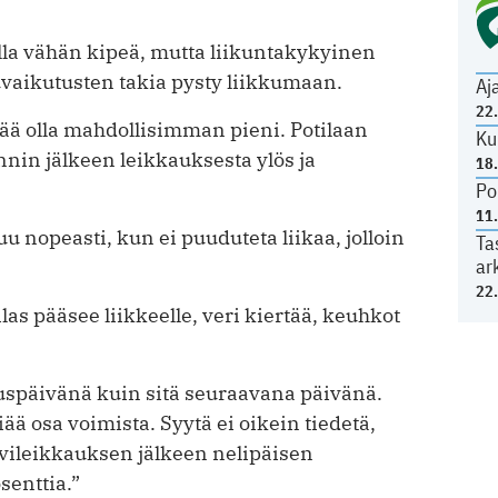
olla vähän kipeä, mutta liikuntakykyinen
vuvaikutusten takia pysty liikkumaan.
Aj
22
ä olla mahdollisimman pieni. Potilaan
Ku
nin jälkeen leikkauksesta ylös ja
18
Po
11
uu nopeasti, kun ei puuduteta liikaa, jolloin
Ta
ar
22
las pääsee liikkeelle, veri kiertää, keuhkot
uspäivänä kuin sitä seuraavana päivänä.
ä osa voimista. Syytä ei oikein tiedetä,
lvileikkauksen jälkeen nelipäisen
senttia.”