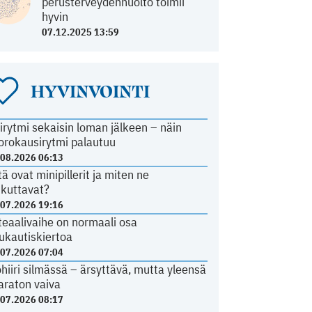
perusterveydenhuolto toimii
hyvin
07.12.2025 13:59
HYVINVOINTI
irytmi sekaisin loman jälkeen – näin
orokausirytmi palautuu
.08.2026 06:13
tä ovat minipillerit ja miten ne
ikuttavat?
.07.2026 19:16
teaalivaihe on normaali osa
ukautiskiertoa
.07.2026 07:04
ohiiri silmässä – ärsyttävä, mutta yleensä
araton vaiva
.07.2026 08:17