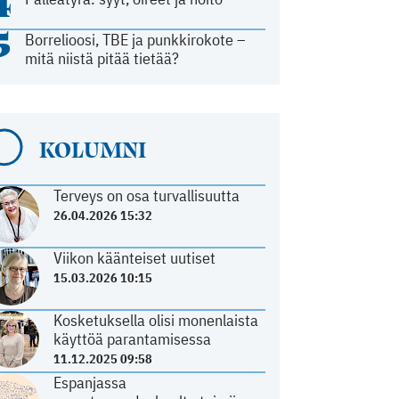
4
5
Borrelioosi, TBE ja punkkirokote –
mitä niistä pitää tietää?
KOLUMNI
Terveys on osa turvallisuutta
26.04.2026 15:32
Viikon käänteiset uutiset
15.03.2026 10:15
Kosketuksella olisi monenlaista
käyttöä parantamisessa
11.12.2025 09:58
Espanjassa