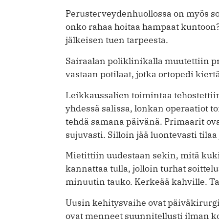
Perusterveydenhuollossa on myös ­s
onko rahaa hoitaa hampaat kuntoon? 
jälkeisen tuen tarpeesta.
Sairaalan poliklinikalla muutettiin pr
vastaan potilaat, jotka ortopedi kier
Leikkaussalien toimintaa tehostettiin
yhdessä salissa, lonkan operaatiot to
tehdä samana päivänä. Primaarit ovat
sujuvasti. Silloin jää luontevasti til
Mietittiin uudestaan sekin, mitä kuki
kannattaa tulla, jolloin turhat soittel
minuutin tauko. Kerkeää kahville. Tau
Uusin kehitysvaihe ovat päiväkirurgi
ovat menneet suunnitellusti ilman k