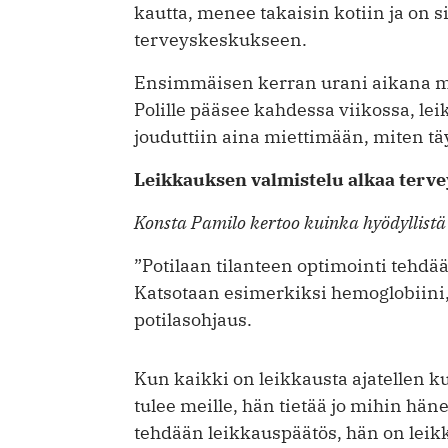
kautta, menee takaisin kotiin ja on s
terveyskeskukseen.
Ensimmäisen kerran urani aikana mei
Polille pääsee kahdessa viikossa, 
jouduttiin aina miettimään, miten tä
Leikkauksen valmistelu alkaa terv
Konsta Pamilo kertoo kuinka hyödyllistä 
”Potilaan tilanteen optimointi tehd
Katsotaan esimerkiksi hemoglobiini, 
potilasohjaus.
Kun kaikki on leikkausta ajatellen ku
tulee meille, hän tietää jo mihin hän
tehdään leikkauspäätös, hän on leik