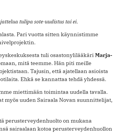
attelua tulipa sote-uudistus tai ei.
aalasta. Pari vuotta sitten käynnistimme
ivelprojektin.
rveyskeskuksesta tuli osastonylilääkäri
Marja-
omaan, mitä teemme. Hän piti meille
jektistaan. Tajusin, että ajatellaan asioista
potilaita. Ehkä se kannattaa tehdä yhdessä.
simme miettimään toimintaa uudella tavalla.
vat myös uuden Sairaala Novan suunnittelijat,
 ­että perusterveydenhuolto on mukana
eensä sairaalaan kotoa perusterveydenhuollon