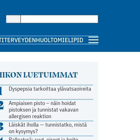
Hae
TI
TERVEYDENHUOLTO
MIELIPIDE
IIKON LUETUIMMAT
1
Dyspepsia tarkoittaa ylävatsaoireita
2
Ampiaisen pisto – näin hoidat
pistoksen ja tunnistat vakavan
allergisen reaktion
3
Läiskät iholla — tunnistatko, mistä
on kysymys?
Palleatyrä: syyt, oireet ja hoito