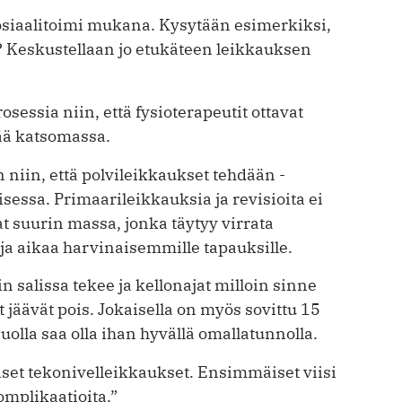
osiaalitoimi mukana. Kysytään esimerkiksi,
Keskustellaan jo etukäteen leik­kauksen
osessia niin, että fysioterapeutit ottavat
tää katsomassa.
 niin, että polvileikkaukset tehdään ­
isessa. Primaarileikkauksia ja revisioita ei
 suurin massa, jonka täytyy virrata
aa ja aikaa harvinaisemmille tapauksille.
n salissa tekee ja kellonajat milloin sinne
ut jäävät pois. Jokaisella on myös ­sovittu 15
olla saa olla ihan hyvällä omallatunnolla.
set tekonivelleikkaukset. Ensimmäiset viisi
omplikaatioita.”