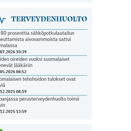
TERVEYDENHUOLTO
i 80 prosenttia sähköpotkulautailun
heuttamista aivovammoista sattui
malassa
.07.2026 10:39
iden oireiden vuoksi suomalaiset
nevät lääkäriin
.05.2026 08:52
omalaisen tehohoidon tulokset ovat
viä
.12.2025 08:19
panjassa perusterveydenhuolto toimii
vin
.12.2025 13:59