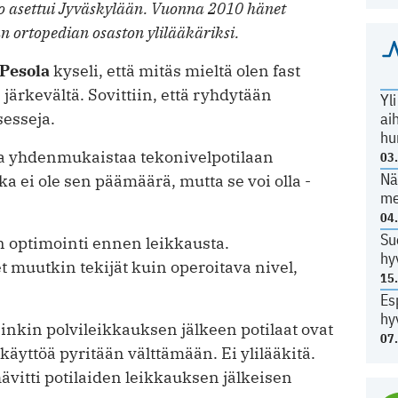
o asettui Jyväskylään. Vuonna 2010 hänet
n ortopedian osaston ylilääkäriksi.
 Pesola
kyseli, että mitäs mieltä olen fast
 järkevältä. Sovittiin, että ryhdytään
Yl
esseja.
ai
hu
pa yhdenmukaistaa tekonivelpotilaan
03
Nä
ka ei ole sen päämäärä, mutta se voi olla ­
me
04
Su
n optimointi ennen leikkausta.
hy
 muutkin tekijät kuin operoitava nivel,
15
Es
hy
nkin polvileikkauksen jälkeen potilaat ovat
07
 käyttöä pyritään välttämään. Ei ­ylilääkitä.
ävitti potilaiden leikkauksen jälkeisen