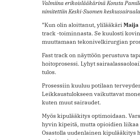
Valmiina erikoislääkärinä Konsta Pamil
nimitettiin Keski-Suomen keskussairaala
”Kun olin aloittanut, ylilääkäri
Maija
track -toiminnasta. Se kuulosti kovin
muuttamaan teko­nivelkirurgian pros
Fast track on näyttöön perustuva ta
hoitoprosessi. Lyhyt sairaalassaoloai
tulos.
Prosessiin kuuluu potilaan terveyde
Leikkaustulokseen vaikuttavat monet
kuten muut sairaudet.
Myös kipulääkitys optimoidaan. Varsi
hyvin kipeitä, mutta opioidien ­liikaa
Osastolla uudenlainen kipulääkitys h