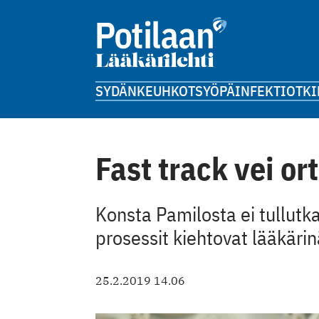
SYDÄN
KEUHKOT
SYÖPÄ
INFEKTIOT
KI
Fast track vei or
Konsta Pamilosta ei tullutka
prosessit kiehtovat lääkärin
25.2.2019 14.06