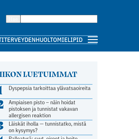
Hae
TI
TERVEYDENHUOLTO
MIELIPIDE
IIKON LUETUIMMAT
1
Dyspepsia tarkoittaa ylävatsaoireita
2
Ampiaisen pisto – näin hoidat
pistoksen ja tunnistat vakavan
allergisen reaktion
3
Läiskät iholla — tunnistatko, mistä
on kysymys?
Palleatyrä: syyt, oireet ja hoito