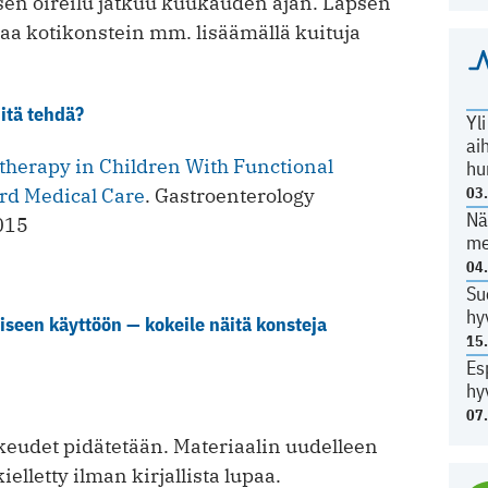
sen oireilu jatkuu kuukauden ajan. Lapsen
aa kotikonstein mm. lisäämällä kuituja
itä tehdä?
Yl
ai
otherapy in Children With Functional
hu
03
rd Medical Care
. Gastroenterology
Nä
015
me
04
Su
hy
seen käyttöön — kokeile näitä konsteja
15
Es
hy
07
eudet pidätetään. Materiaalin uudelleen
ielletty ilman kirjallista lupaa.