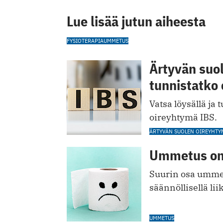
Lue lisää jutun aiheesta
FYSIOTERAPIA
UMMETUS
Ärtyvän suo
tunnistatko 
Vatsa löysällä ja
oireyhtymä IBS.
ÄRTYVÄN SUOLEN OIREYHTY
Ummetus on y
Suurin osa ummetu
säännöllisellä lii
UMMETUS