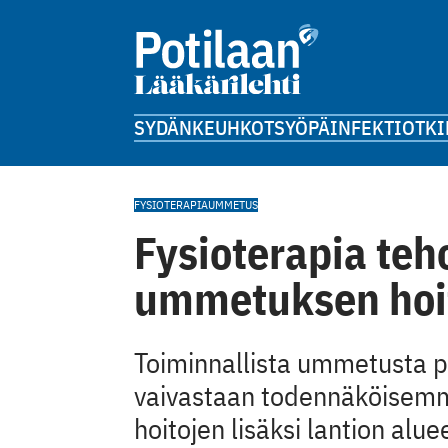
SYDÄN
KEUHKOT
SYÖPÄ
INFEKTIOT
KI
FYSIOTERAPIA
UMMETUS
Fysioterapia teh
ummetuksen hoi
Toiminnallista ummetusta p
vaivastaan todennäköisemm
hoitojen lisäksi lantion alue