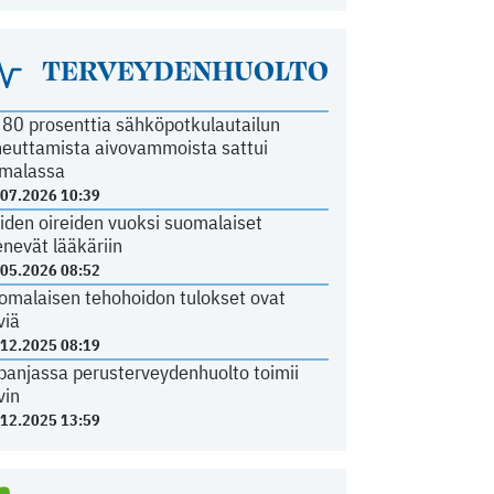
TERVEYDENHUOLTO
i 80 prosenttia sähköpotkulautailun
heuttamista aivovammoista sattui
malassa
.07.2026 10:39
iden oireiden vuoksi suomalaiset
nevät lääkäriin
.05.2026 08:52
omalaisen tehohoidon tulokset ovat
viä
.12.2025 08:19
panjassa perusterveydenhuolto toimii
vin
.12.2025 13:59