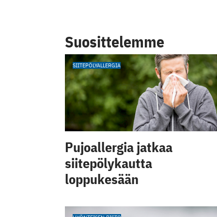
Suosittelemme
SIITEPÖLYALLERGIA
Pujoallergia jatkaa
siitepölykautta
loppukesään