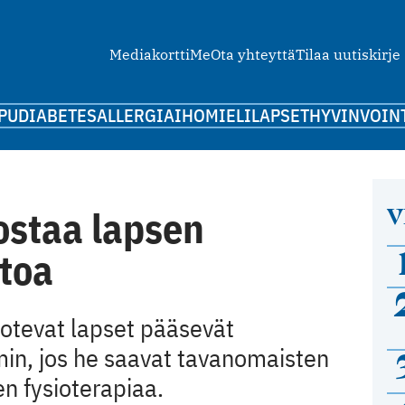
Mediakortti
Me
Ota yhteyttä
Tilaa uutiskirje
PU
DIABETES
ALLERGIA
IHO
MIELI
LAPSET
HYVINVOIN
V
ostaa lapsen
toa
otevat lapset pääsevät
in, jos he saavat tavanomaisten
en fysioterapiaa.