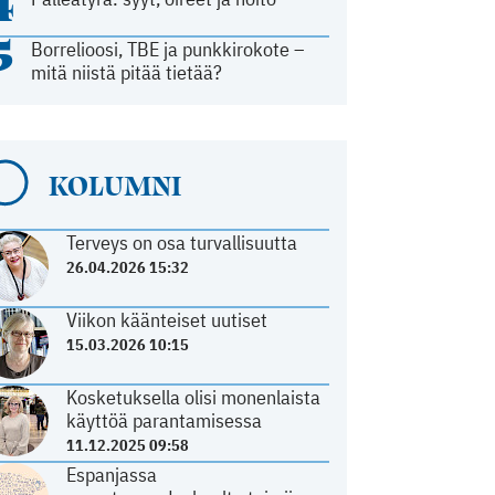
4
5
Borrelioosi, TBE ja punkkirokote –
mitä niistä pitää tietää?
KOLUMNI
Terveys on osa turvallisuutta
26.04.2026 15:32
Viikon käänteiset uutiset
15.03.2026 10:15
Kosketuksella olisi monenlaista
käyttöä parantamisessa
11.12.2025 09:58
Espanjassa