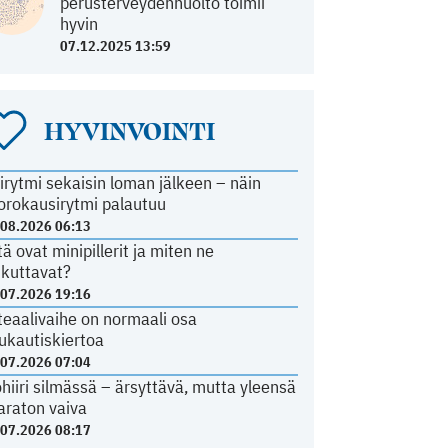
perusterveydenhuolto toimii
hyvin
07.12.2025 13:59
HYVINVOINTI
irytmi sekaisin loman jälkeen – näin
orokausirytmi palautuu
.08.2026 06:13
tä ovat minipillerit ja miten ne
ikuttavat?
.07.2026 19:16
teaalivaihe on normaali osa
ukautiskiertoa
.07.2026 07:04
ohiiri silmässä – ärsyttävä, mutta yleensä
araton vaiva
.07.2026 08:17