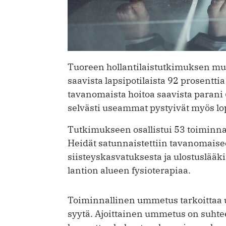
Tuoreen hollantilaistutkimuksen muk
saavista lapsipotilaista 92 prosentti
tavanomaista hoitoa saavista parani 
selvästi useammat pystyivät myös l
Tutkimukseen osallistui 53 toiminna
Heidät satunnaistettiin tavanomaisee
siisteyskasvatuksesta ja ulostuslääki
lantion alueen fysioterapiaa.
Toiminnallinen ummetus tarkoittaa um
syytä. Ajoittainen ummetus on suhteel