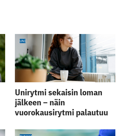
UNI
Unirytmi sekaisin loman
jälkeen – näin
vuorokausirytmi palautuu