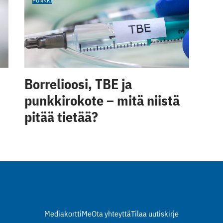
PUNKKI
Borrelioosi, TBE ja
punkkirokote – mitä niistä
pitää tietää?
Mediakortti
Me
Ota yhteyttä
Tilaa uutiskirje