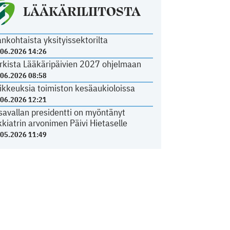
LÄÄKÄRILIITOSTA
ankohtaista yksityissektorilta
.06.2026 14:26
rkista Lääkäripäivien 2027 ohjelmaan
.06.2026 08:58
ikkeuksia toimiston kesäaukioloissa
.06.2026 12:21
savallan presidentti on myöntänyt
kkiatrin arvonimen Päivi Hietaselle
.05.2026 11:49