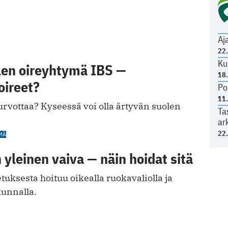
Aj
22
Ku
len oireyhtymä IBS —
18
oireet?
Po
11
 turvottaa? Kyseessä voi olla ärtyvän suolen
Ta
ar
22
MÄ
leinen vaiva — näin hoidat sitä
ksesta hoituu oikealla ruokavaliolla ja
kunnalla.