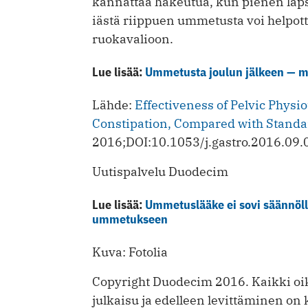
kannattaa hakeutua, kun pienen lap
iästä riippuen ummetusta voi helpott
ruokavalioon.
Lue lisää:
Ummetusta joulun jälkeen — m
Lähde:
Effectiveness of Pelvic Physi
Constipation, Compared with Standa
2016;DOI:10.1053/j.gastro.2016.09.
Uutispalvelu Duodecim
Lue lisää:
Ummetuslääke ei sovi säännölli
ummetukseen
Kuva: Fotolia
Copyright Duodecim 2016. Kaikki oik
julkaisu ja edelleen levittäminen on k