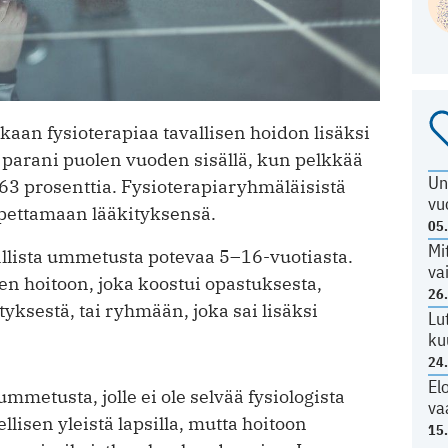
aan fysioterapiaa tavallisen hoidon lisäksi
a parani puolen vuoden sisällä, kun pelkkää
Un
63 prosenttia. Fysioterapiaryhmäläisistä
vu
opettamaan lääkityksensä.
05
Mi
llista ummetusta potevaa 5–16-vuotiasta.
va
n hoitoon, joka koostui opastuksesta,
26
tyksestä, tai ryhmään, joka sai lisäksi
Lu
ku
24
El
metusta, jolle ei ole selvää fysiologista
va
lisen yleistä lapsilla, mutta hoitoon
15