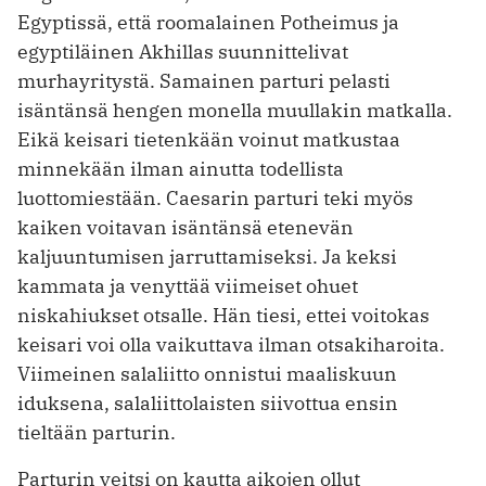
Egyptissä, että roomalainen Potheimus ja
egyptiläinen Akhillas suunnittelivat
murhayritystä. Samainen parturi pelasti
isäntänsä hengen monella muullakin matkalla.
Eikä keisari tietenkään voinut matkustaa
minnekään ilman ainutta todellista
luottomiestään. Caesarin parturi teki myös
kaiken voitavan isäntänsä etenevän
kaljuuntumisen jarruttamiseksi. Ja keksi
kammata ja venyttää viimeiset ohuet
niskahiukset otsalle. Hän tiesi, ettei voitokas
keisari voi olla vaikuttava ilman otsakiharoita.
Viimeinen salaliitto onnistui maaliskuun
iduksena, salaliittolaisten siivottua ensin
tieltään parturin.
Parturin veitsi on kautta aikojen ollut