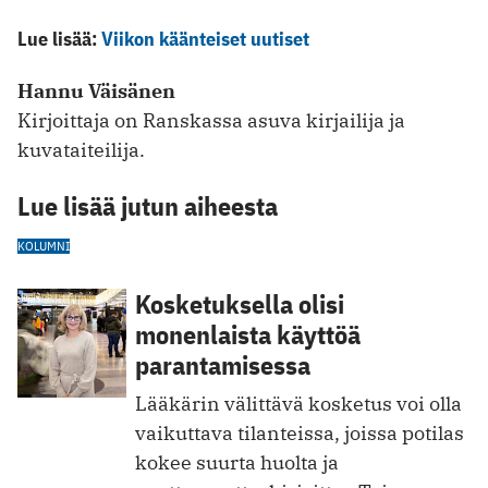
Lue lisää:
Viikon käänteiset uutiset
Hannu Väisänen
Kirjoittaja on Ranskassa asuva kirjailija ja
kuvataiteilija.
Lue lisää jutun aiheesta
KOLUMNI
Kosketuksella olisi
monenlaista käyttöä
parantamisessa
Lääkärin välittävä kosketus voi olla
vaikuttava tilanteissa, joissa potilas
kokee suurta huolta ja