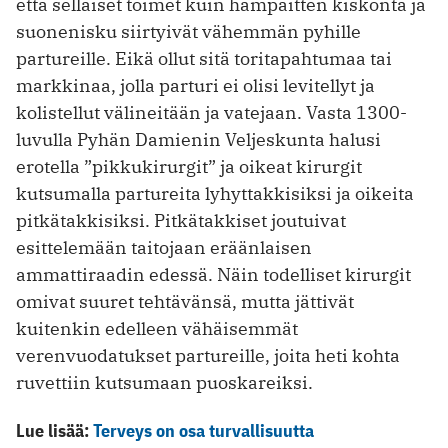
että sellaiset toimet kuin hampaitten kiskonta ja
suonenisku siirtyivät vähemmän pyhille
partureille. Eikä ollut sitä tori­tapahtumaa tai
markkinaa, jolla parturi ei olisi levitellyt ja
kolistellut välineitään ja vatejaan. Vasta 1300-
luvulla Pyhän Damienin Veljeskunta halusi
erotella ”pikkukirurgit” ja oikeat kirurgit
kutsumalla partureita lyhyttakkisiksi ja oikeita
pitkätakkisiksi. Pitkätakkiset joutuivat
esittelemään taitojaan eräänlaisen
ammattiraadin edessä. Näin todelliset kirurgit
omivat suuret tehtävänsä, mutta jättivät
kuitenkin edelleen vähäisemmät
verenvuodatukset partureille, joita heti kohta
ruvettiin kutsumaan puoskareiksi.
Lue lisää:
Terveys on osa turvallisuutta