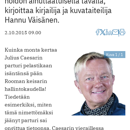
hoidon ainutlaatuisella tavalla,
kirjoittaa kirjailija ja kuvataiteilija
Hannu Väisänen.
2.10.2015 09.00
Kuinka monta kertaa
Kuva 1 / 1
Julius Caesarin
parturi pelastikaan
isäntänsä pään
Rooman keisarin
hallintokaudella!
Tiedetään
esimerkiksi, miten
tämä nimettömäksi
jäänyt parturi sai
ongittua tietoonsa, Caesarin vieraillessa