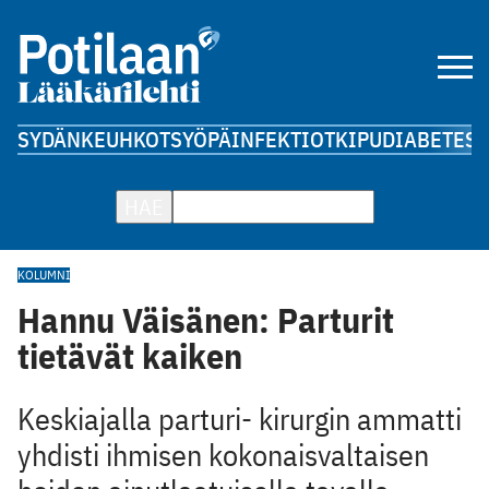
SYDÄN
KEUHKOT
SYÖPÄ
INFEKTIOT
KIPU
DIABETES
A
HAE
KOLUMNI
Hannu Väisänen: Parturit
tietävät kaiken
Keskiajalla parturi- kirurgin ammatti
yhdisti ihmisen kokonaisvaltaisen