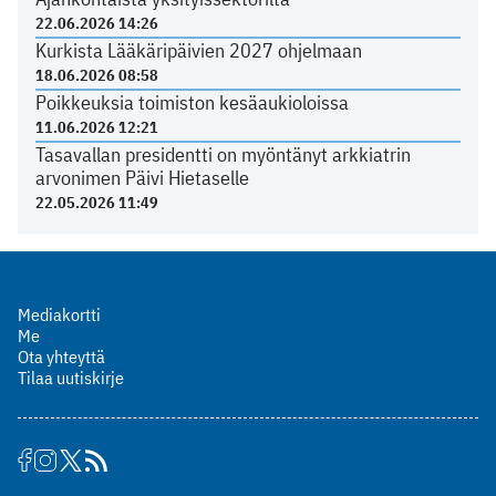
22.06.2026 14:26
Kurkista Lääkäripäivien 2027 ohjelmaan
18.06.2026 08:58
Poikkeuksia toimiston kesäaukioloissa
11.06.2026 12:21
Tasavallan presidentti on myöntänyt arkkiatrin
arvonimen Päivi Hietaselle
22.05.2026 11:49
Mediakortti
Me
Ota yhteyttä
Tilaa uutiskirje