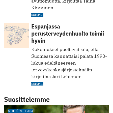
avuttomuutta, kirjoittaa Taina
Kinnunen.
KOLUMNI
Espanjassa
perusterveydenhuolto toimii
hyvin
Kokemukset puoltavat sitä, että
Suomessa kannattaisi palata 1990-
lukua edeltäneeseen
terveyskeskusjärjestelmään,
kirjoittaa Jari Lehtonen.
KOLUMNI
Suosittelemme
SIITEPÖLYALLERGIA