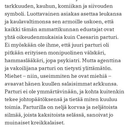
tarkkuuden, kauhun, komiikan ja siivouden
symboli. Luottavainen asiakas asettaa leukansa
ja kaula­valtimonsa sen armoille uskoen, että
kaikki tämän ammattikunnan edustajat ovat
yhtä oikeudenmukaisia kuin Caesarin parturi.
Ei myöskään ole ihme, että juuri parturi oli
pitkään erityisen monipuolinen välskäri,
hammaslääkäri, jopa psykiatri. Mutta agenttina
ja vakoilijana parturi on tietysti ylittämätön.
Miehet – niin, useimmiten he ovat miehiä –
avaavat hänen kuullen salaisimmat arkkunsa.
Parturi ei ole ymmärtävinään, ja kohta kuitenkin
tekee johtopäätöksensä ja tietää miten kuuluu
toimia. Parturilla on neljä korvaa ja neljätoista
silmää, joista kaksitoista selässä, sanoivat jo
muinaiset kreikkalaiset.