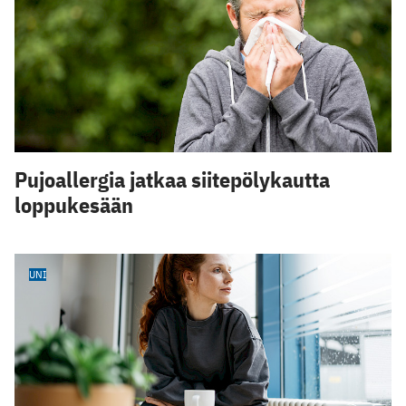
Pujoallergia jatkaa siitepölykautta
loppukesään
UNI