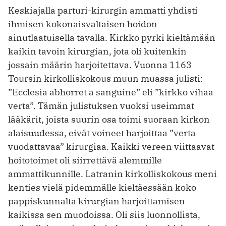
Keskiajalla parturi-kirurgin ammatti yhdisti
ihmisen kokonaisvaltaisen hoidon
ainutlaatuisella tavalla. Kirkko pyrki kieltämään
kaikin tavoin kirurgian, jota oli kuitenkin
jossain määrin harjoitettava. Vuonna 1163
Toursin kirkolliskokous muun muassa julisti:
”Ecclesia abhorret a sanguine” eli ”kirkko vihaa
verta”. Tämän julistuksen vuoksi useimmat
lääkärit, joista suurin osa toimi suoraan kirkon
alaisuudessa, eivät voineet harjoittaa ”verta
vuodattavaa” kirurgiaa. Kaikki vereen viittaavat
hoitotoimet oli siirret­tävä alemmille
ammattikunnille. Latranin kirkolliskokous meni
kenties vielä pidemmälle kieltäessään koko
pappiskunnalta kirurgian harjoittamisen
kaikissa sen muodoissa. Oli siis luonnollista,