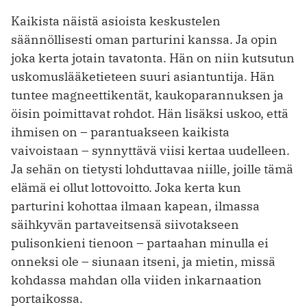
Kaikista näistä asioista keskustelen
säännöllisesti oman parturini kanssa. Ja opin
joka kerta jotain tavatonta. Hän on niin kutsutun
uskomuslääketieteen suuri asiantuntija. Hän
tuntee magneettikentät, kaukoparannuksen ja
öisin poimittavat rohdot. Hän lisäksi uskoo, että
ihmisen on – parantuakseen kaikista
vaivoistaan – synnyttävä viisi kertaa uudelleen.
Ja sehän on tietysti lohduttavaa niille, joille tämä
elämä ei ollut lottovoitto. Joka kerta kun
parturini kohottaa ilmaan kapean, ilmassa
säihkyvän parta­veitsensä siivotakseen
pulisonkieni tienoon – partaahan minulla ei
onneksi ole – siunaan itseni, ja mietin, missä
kohdassa mahdan olla viiden inkarnaation
portaikossa.