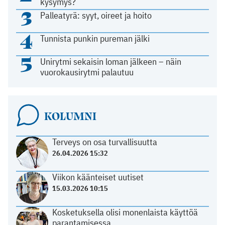
kysymys?
3
Palleatyrä: syyt, oireet ja hoito
4
Tunnista punkin pureman jälki
5
Unirytmi sekaisin loman jälkeen – näin
vuorokausirytmi palautuu
KOLUMNI
Terveys on osa turvallisuutta
26.04.2026 15:32
Viikon käänteiset uutiset
15.03.2026 10:15
Kosketuksella olisi monenlaista käyttöä
parantamisessa