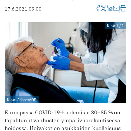
17.6.2021 09.00
Kuva 1 / 1
Kuva: Adobe/AOP
Euroopassa COVID-19-kuolemista 30–85 % on
tapahtunut vanhusten ympärivuorokautisessa
hoidossa. Hoivakotien asukkaiden kuolleisuus