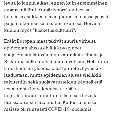
levitä jo jonkin aikaa, ennen kuin ensimmäinen
tapaus tuli ilmi. Ympärivuorokautisessa
hoidossa asukkaat elävät pienissä tiloissa ja ovat
paljon tekemisissä toistensa ­kanssa. Hoivaan
kuuluu myös ”kosketuskulttuuri”.
Eräät Europan maat tekivät suuria virheitä
epidemian alussa eivätkä pystyneet
suojelemaan laitoshoidon vanhuksia. Ruotsi ja
Britannia sulkeutuivat liian myöhään. Hollannin
laitoshoito on yleensä ollut tunnettu hyvästä ­
laadustaan, mutta epidemian alussa sielläkin
rajoitettiin sekä suojavarusteiden käyttöä että
testaamista hoiva­kodeissa. Lisäksi
henkilökunnan ­annettiin olla töissä lievistä
flunssa­oireista huolimatta. Kaikissa näissä
maissa oli runsaasti COVID-19-kuolemia