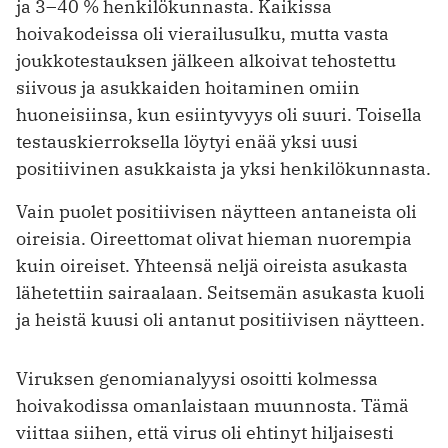
ja 3–40 % henkilökunnasta. Kaikissa
hoivakodeissa oli vierailusulku, mutta vasta
joukkotestauksen jälkeen alkoivat tehostettu
siivous ja asukkaiden hoita­minen omiin
huoneisiinsa, kun esiintyvyys oli suuri. Toisella
testauskierroksella löytyi enää yksi uusi
positiivinen asukkaista ja yksi henkilökunnasta.
Vain puolet positiivisen näytteen antaneista oli
oireisia. Oireettomat olivat hieman nuorempia
kuin oireiset. Yhteensä neljä oireista asukasta
lähetettiin sairaalaan. Seitsemän asukasta kuoli
ja heistä kuusi oli antanut positiivisen näytteen.
Viruksen genomianalyysi osoitti kolmessa
hoivakodissa omanlaistaan muunnosta. Tämä
viittaa siihen, että virus oli ehtinyt hiljaisesti