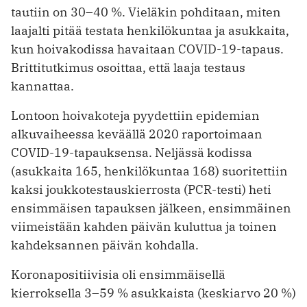
tautiin on 30–40 %. Vieläkin pohditaan, miten
laajalti pitää testata henkilö­kuntaa ja asukkaita,
kun hoivakodissa havaitaan COVID-19-tapaus.
Britti­tutkimus osoittaa, että laaja testaus
kannattaa.
Lontoon hoivakoteja pyydettiin epidemian
alkuvaiheessa keväällä 2020 raportoimaan
COVID-19-tapauksensa. Neljässä kodissa
(asukkaita 165, henkilökuntaa 168) suoritettiin
kaksi joukkotestaus­kierrosta (PCR-testi) heti
ensimmäisen tapauksen jälkeen, ensimmäinen
viimeistään kahden päivän kuluttua ja toinen
kahdeksannen päivän kohdalla.
Koronapositiivisia oli ensimmäisellä
kierroksella 3–59 % asukkaista (keskiarvo 20 %)