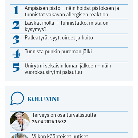
1
Ampiaisen pisto – näin hoidat pistoksen ja
tunnistat vakavan allergisen reaktion
2
Läiskät iholla — tunnistatko, mistä on
kysymys?
3
Palleatyrä: syyt, oireet ja hoito
4
Tunnista punkin pureman jälki
5
Unirytmi sekaisin loman jälkeen – näin
vuorokausirytmi palautuu
KOLUMNI
Terveys on osa turvallisuutta
26.04.2026 15:32
Viikon käänteiset uutiset