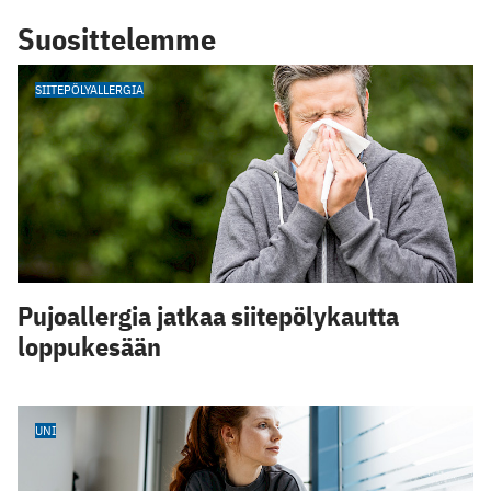
Suosittelemme
SIITEPÖLYALLERGIA
Pujoallergia jatkaa siitepölykautta
loppukesään
UNI