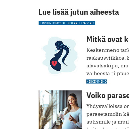
Lue lisää jutun aiheesta
ELINSIIRTO
MYKOFENOLAATTI
RASKAUS
Mitkä ovat 
Keskenmeno tark
raskausviikkoa. S
alavatsakipu, mu
vaiheesta riippu
KESKENMENO
Voiko parase
Yhdysvalloissa on 
parasetamolin käy
autismille ja mui