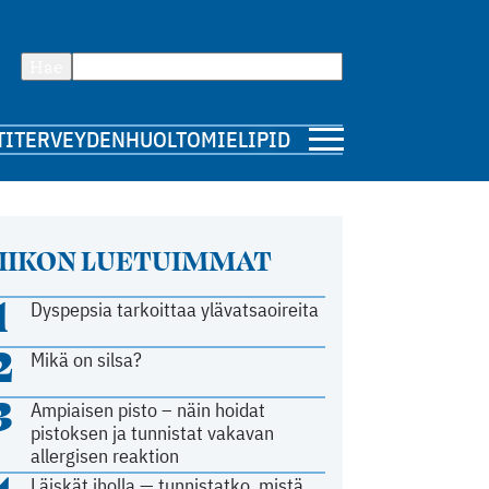
Hae
TI
TERVEYDENHUOLTO
MIELIPIDE
IIKON LUETUIMMAT
1
Dyspepsia tarkoittaa ylävatsaoireita
2
Mikä on silsa?
3
Ampiaisen pisto – näin hoidat
pistoksen ja tunnistat vakavan
allergisen reaktion
Läiskät iholla — tunnistatko, mistä