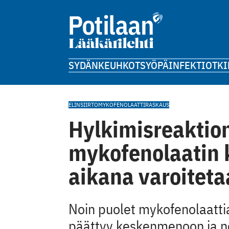
SYDÄN
KEUHKOT
SYÖPÄ
INFEKTIOT
KI
ELINSIIRTO
MYKOFENOLAATTI
RASKAUS
Hylkimisreaktion
mykofenolaatin 
aikana varoitet
Noin puolet mykofenolaattia
päättyy keskenmenoon ja no