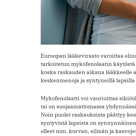
Euroopan lääkevirasto varoittaa elins
tarkoitetun mykofenolaatin käytöstä
koska raskauden aikana lääkkeelle al
keskenmenoja ja syntyneillä lapsill
Mykofenolaatti voi vaurioittaa sikiötä
tai on suojaamattomassa yhdynnässä
Noin puolet raskauksista päättyy ke
syntyvistä lapsista on synnynnäin
olleet mm. korvan, silmän ja kasvo