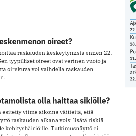
Aj
22
Ku
keskenmenon oireet?
18
Po
oittaa raskauden keskeytymistä ennen 22.
11
en tyypilliset oireet ovat verinen vuoto ja
Ta
tta oirekuva voi vaihdella raskauden
ar
en.
22
tamolista olla haittaa sikiölle?
esitetty viime aikoina väitteitä, että
ttö raskauden aikana voisi lisätä riskiä
lle kehityshäiriöille. Tutkimusnäyttö ei