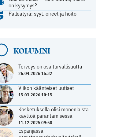
4
on kysymys?
5
Palleatyrä: syyt, oireet ja hoito
KOLUMNI
Terveys on osa turvallisuutta
26.04.2026 15:32
Viikon käänteiset uutiset
15.03.2026 10:15
Kosketuksella olisi monenlaista
käyttöä parantamisessa
11.12.2025 09:58
Espanjassa