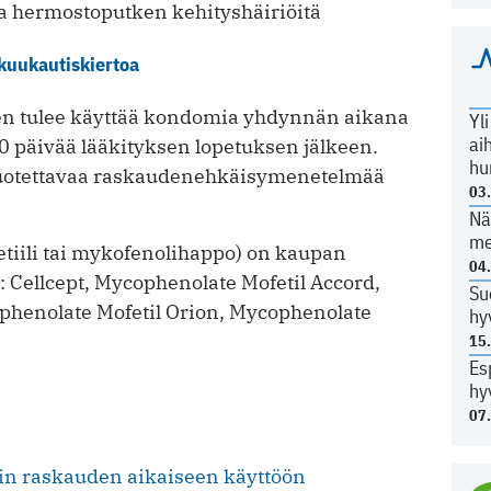
 hermostoputken kehityshäiriöitä
 kuukautiskiertoa
ten tulee käyttää kondomia yhdynnän aikana
Yl
ai
0 päivää lääkityksen lopetuksen jälkeen.
hu
luotettavaa raskaudenehkäisymenetelmää
03
Nä
me
tiili tai mykofenolihappo) on kaupan
04
 Cellcept, Mycophenolate Mofetil Accord,
Su
phenolate Mofetil Orion, Mycophenolate
hy
15
Es
hy
07
tin raskauden aikaiseen käyttöön