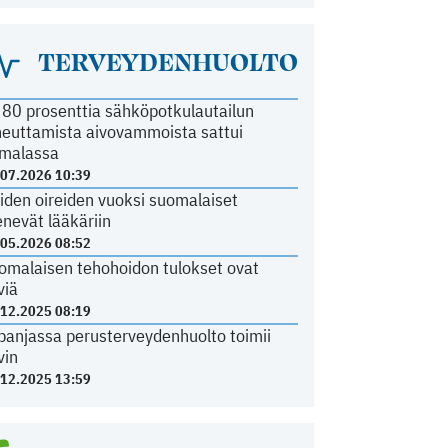
TERVEYDENHUOLTO
i 80 prosenttia sähköpotkulautailun
heuttamista aivovammoista sattui
malassa
.07.2026 10:39
iden oireiden vuoksi suomalaiset
nevät lääkäriin
.05.2026 08:52
omalaisen tehohoidon tulokset ovat
viä
.12.2025 08:19
panjassa perusterveydenhuolto toimii
vin
.12.2025 13:59