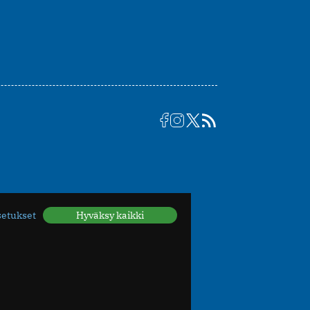
setukset
Hyväksy kaikki