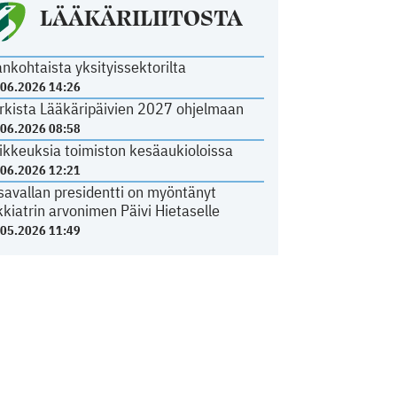
LÄÄKÄRILIITOSTA
ankohtaista yksityissektorilta
.06.2026 14:26
rkista Lääkäripäivien 2027 ohjelmaan
.06.2026 08:58
ikkeuksia toimiston kesäaukioloissa
.06.2026 12:21
savallan presidentti on myöntänyt
kkiatrin arvonimen Päivi Hietaselle
.05.2026 11:49