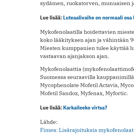
sydämen, ruokatorven, munuaisen ja
Lue lisää:
Luteaalivaihe on normaali osa
Mykofenolaatilla hoidettavien mies
koko lääkityksen ajan ja vähintään 9
Miesten kumppanien tulee käyttää 
vastaavan ajanjakson ajan.
Mykofenolaattia (mykofenolaattimofe
Suomessa seuraavilla kauppanimillä:
Mycophenolate Mofetil Actavis, Myco
Mofetil Sandoz, Myfenax, Myfortic.
Lue lisää:
Karkaileeko virtsa?
Lähde:
Fimea: Lisärajoituksia mykofenolaa