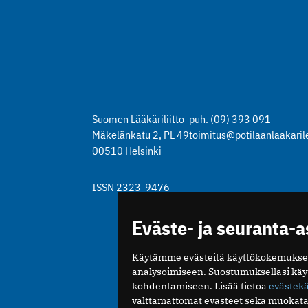
Suomen Lääkäriliitto
puh. (09) 393 091
Mäkelänkatu 2, PL 49
toimitus@potilaanlaakarile
00510 Helsinki
ISSN 2323-9476
Eväste- ja seuranta-
Käytämme evästeitä käyttökokemukse
analysoimiseen. Suostumuksellasi kä
kohdentamiseen. Lisää tietoa
evästek
välttämättömät evästeet sekä muokata