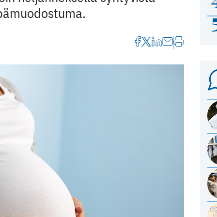
 epämuodostuma.