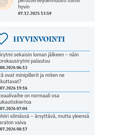
perusterveydenhuolto toimii
hyvin
07.12.2025 13:59
HYVINVOINTI
irytmi sekaisin loman jälkeen – näin
orokausirytmi palautuu
.08.2026 06:13
tä ovat minipillerit ja miten ne
ikuttavat?
.07.2026 19:16
teaalivaihe on normaali osa
ukautiskiertoa
.07.2026 07:04
ohiiri silmässä – ärsyttävä, mutta yleensä
araton vaiva
.07.2026 08:17