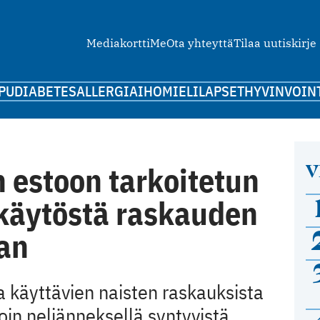
Mediakortti
Me
Ota yhteyttä
Tilaa uutiskirje
PU
DIABETES
ALLERGIA
IHO
MIELI
LAPSET
HYVINVOIN
V
 estoon tarkoitetun
käytöstä raskauden
aan
 käyttävien naisten raskauksista
in neljänneksellä syntyvistä