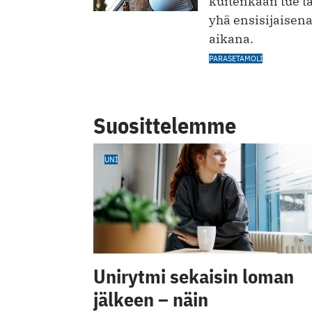
kuitenkaan tue tä
yhä ensisijaisen
aikana.
PARASETAMOLI
Suosittelemme
UNI
Unirytmi sekaisin loman
jälkeen – näin