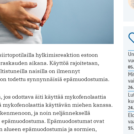
Un
iirtopotilailla hylkimisreaktion estoon
vu
 raskauden aikana. Käyttöä rajoitetaan,
05
tistuneilla naisilla on ilmennyt
Mi
a on todettu synnynnäisiä epämuodostumia.
va
26
Lu
, jos odottava äiti käyttää mykofenolaattia
ku
 mykofenolaattia käyttävän miehen kanssa.
24
skenmenoon, ja noin neljänneksellä
El
en epämuodostuma. Epämuodostumat ovat
va
15
jen alueen epämuodostumia ja sormien,