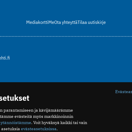
Mediakortti
Me
Ota yhteyttä
Tilaa uutiskirje
hti.fi
Evästea
asetukset
n parantamiseen ja kävijämäärämme
ytämme evästeitä myös markkinoinnin
äytännöistämme
. Voit hyväksyä kaikki tai vain
 asetuksia
evästeasetuksissa
.