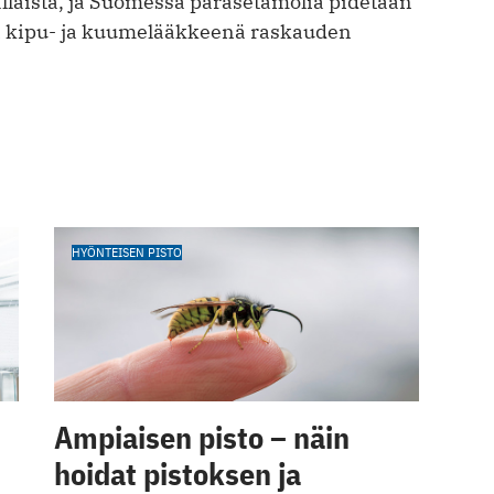
llaista, ja Suomessa parasetamolia pidetään
a kipu- ja kuumelääkkeenä raskauden
HYÖNTEISEN PISTO
Ampiaisen pisto – näin
hoidat pistoksen ja