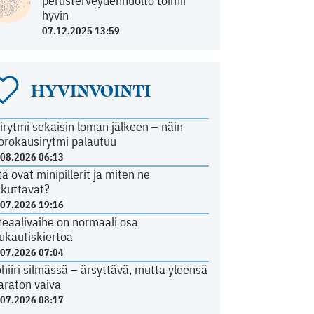
perusterveydenhuolto toimii
hyvin
07.12.2025 13:59
HYVINVOINTI
irytmi sekaisin loman jälkeen – näin
orokausirytmi palautuu
.08.2026 06:13
tä ovat minipillerit ja miten ne
ikuttavat?
.07.2026 19:16
teaalivaihe on normaali osa
ukautiskiertoa
.07.2026 07:04
ohiiri silmässä – ärsyttävä, mutta yleensä
araton vaiva
.07.2026 08:17