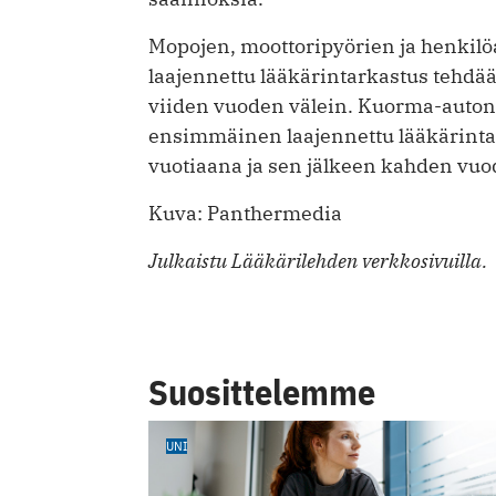
Mopojen, moottoripyörien ja henkilö
laajennettu lääkärintarkastus tehdä
viiden vuoden välein. Kuorma-auton j
ensimmäinen laajennettu lääkärint
vuotiaana ja sen jälkeen kahden vuo
Kuva: Panthermedia
Julkaistu Lääkärilehden verkkosivuilla.
Suosittelemme
UNI