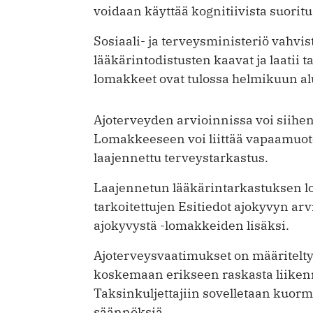
voidaan käyttää kognitiivista suorit
Sosiaali- ja terveysministeriö vahvi
lääkärintodistusten kaavat ja laatii
lomakkeet ovat tulossa helmikuun al
Ajoterveyden arvioinnissa voi siihen
Lomakkeeseen voi liittää vapaamuoto
laajennettu terveystarkastus.
Laajennetun lääkärintarkastuksen lo
tarkoitettujen Esitiedot ajokyvyn arv
ajokyvystä -lomakkeiden lisäksi.
Ajoterveysvaatimukset on määritelty 
koskemaan erikseen raskasta liikenn
Taksinkuljettajiin sovelletaan kuorma
säännöksiä.