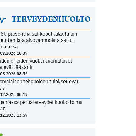
TERVEYDENHUOLTO
i 80 prosenttia sähköpotkulautailun
heuttamista aivovammoista sattui
malassa
.07.2026 10:39
iden oireiden vuoksi suomalaiset
nevät lääkäriin
.05.2026 08:52
omalaisen tehohoidon tulokset ovat
viä
.12.2025 08:19
panjassa perusterveydenhuolto toimii
vin
.12.2025 13:59