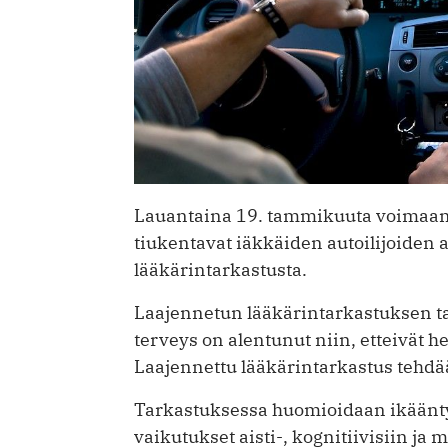
Lauantaina 19. tammikuuta voimaan 
tiukentavat iäkkäiden autoilijoiden 
lääkärintarkastusta.
Laajennetun lääkärintarkastuksen tav
terveys on alentunut niin, etteivät he
Laajennettu lääkärintarkastus tehdä
Tarkastuksessa huomioidaan ikäänty
vaikutukset aisti-, kognitiivisiin ja 