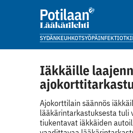
SYDÄN
KEUHKOT
SYÖPÄ
INFEKTIOT
KI
Iäkkäille laajen
ajokorttitarkast
Ajokorttilain säännös iäkkäi
lääkärintarkastuksesta tul
tiukentavat iäkkäiden autoil
vaadittavaa lääkärintarkast