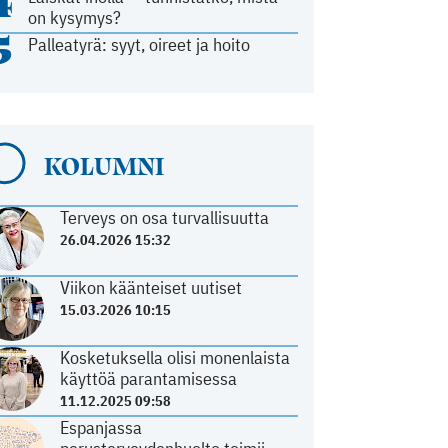
4
on kysymys?
5
Palleatyrä: syyt, oireet ja hoito
KOLUMNI
Terveys on osa turvallisuutta
26.04.2026 15:32
Viikon käänteiset uutiset
15.03.2026 10:15
Kosketuksella olisi monenlaista
käyttöä parantamisessa
11.12.2025 09:58
Espanjassa