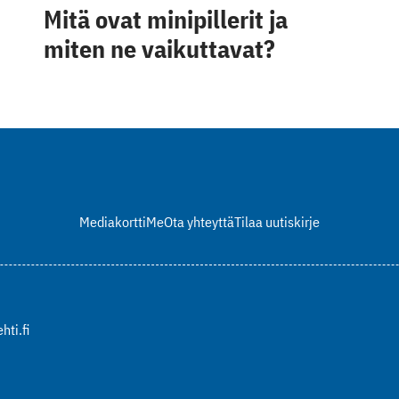
Mitä ovat minipillerit ja
miten ne vaikuttavat?
Mediakortti
Me
Ota yhteyttä
Tilaa uutiskirje
hti.fi