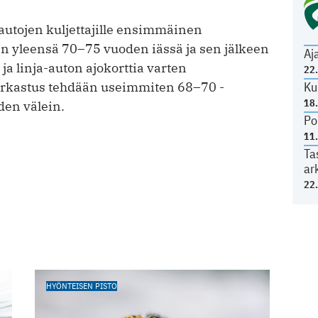
autojen kuljettajille ensimmäinen
än yleensä 70–75 vuoden iässä ja sen jälkeen
Aj
a linja-auton ajokorttia varten
22
Ku
arkastus tehdään useimmiten 68–70 -
18
den välein.
Po
11
Ta
ar
22
HYÖNTEISEN PISTO