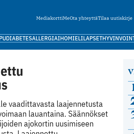
Mediakortti
Me
Ota yhteyttä
Tilaa uutiskirje
PU
DIABETES
ALLERGIA
IHO
MIELI
LAPSET
HYVINVOIN
nettu
V
us
lle vaadittavasta laajennetusta
i voimaan lauantaina. Säännökset
ijoiden ajokortin uusimiseen
usta. Laajennettu