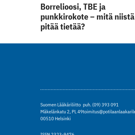
Borrelioosi, TBE ja
punkkirokote – mitä niistä
pitää tietää?
Suomen Lääkäriliitto
puh. (09) 393 091
Mäkelänkatu 2, PL 49
toimitus@potilaanlaakarile
00510 Helsinki
ISSN 2323-9476