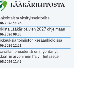
LÄÄKÄRILIITOSTA
ankohtaista yksityissektorilta
.06.2026 14:26
rkista Lääkäripäivien 2027 ohjelmaan
.06.2026 08:58
ikkeuksia toimiston kesäaukioloissa
.06.2026 12:21
savallan presidentti on myöntänyt
kkiatrin arvonimen Päivi Hietaselle
.05.2026 11:49