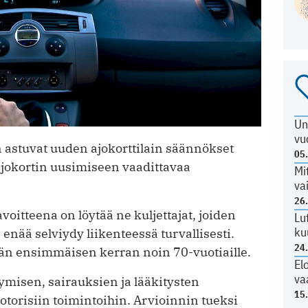
Un
vu
astuvat uuden ajokorttilain säännökset
05
ajokortin uusimiseen vaadittavaa
Mi
va
26
oitteena on löytää ne kuljettajat, joiden
Lu
ku
 enää selviydy liikenteessä turvallisesti.
24
än ensimmäisen kerran noin 70-vuotiaille.
El
va
misen, sairauksien ja lääkitysten
15
motorisiin toimintoihin. Arvioinnin tueksi