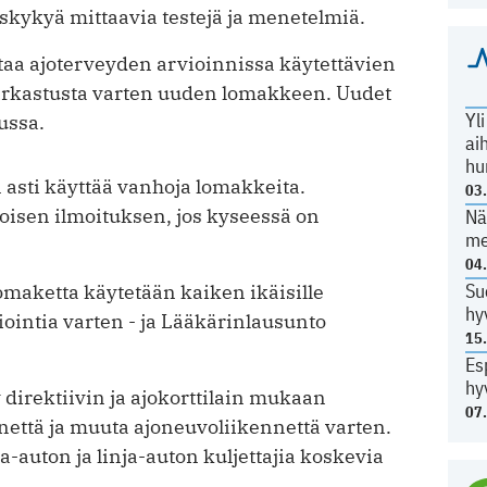
uskykyä mittaavia testejä ja menetelmiä.
staa ajoterveyden arvioinnissa käytettävien
 tarkastusta varten uuden lomakkeen. Uudet
Yl
ussa.
ai
hu
 asti käyttää vanhoja lomakkeita.
03
isen ilmoituksen, jos kyseessä on
Nä
me
04
Su
maketta käytetään kaiken ikäisille
hy
iointia varten - ja Lääkärinlausunto
15
Es
hy
direktiivin ja ajokorttilain mukaan
07
että ja muuta ajoneuvoliikennettä varten.
-auton ja linja-auton kuljettajia koskevia