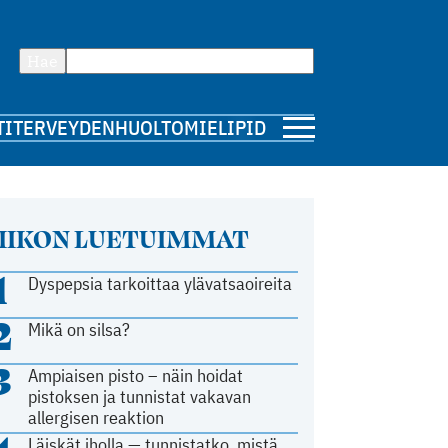
Hae
TI
TERVEYDENHUOLTO
MIELIPIDE
IIKON LUETUIMMAT
1
Dyspepsia tarkoittaa ylävatsaoireita
2
Mikä on silsa?
3
Ampiaisen pisto – näin hoidat
pistoksen ja tunnistat vakavan
allergisen reaktion
Läiskät iholla — tunnistatko, mistä