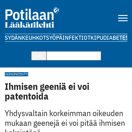
SYDÄN
KEUHKOT
SYÖPÄ
INFEKTIOT
KIPU
DIABETES
A
HAE
GEENI
PATENTTI
Ihmisen geeniä ei voi
patentoida
Yhdysvaltain korkeimman oikeuden
mukaan geenejä ei voi pitää ihmisen