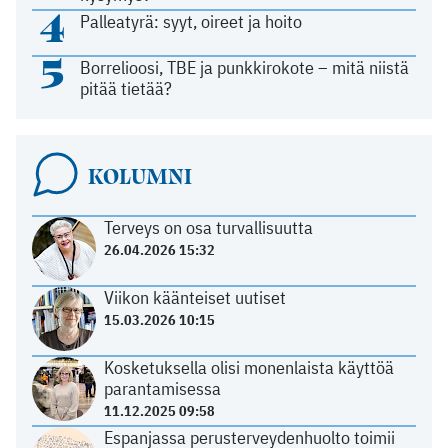
4
Palleatyrä: syyt, oireet ja hoito
5
Borrelioosi, TBE ja punkkirokote – mitä niistä
pitää tietää?
KOLUMNI
Terveys on osa turvallisuutta
26.04.2026 15:32
Viikon käänteiset uutiset
15.03.2026 10:15
Kosketuksella olisi monenlaista käyttöä
parantamisessa
11.12.2025 09:58
Espanjassa perusterveydenhuolto toimii