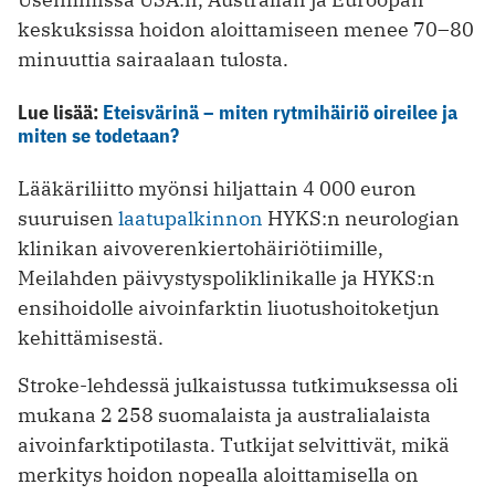
keskuksissa hoidon aloittamiseen menee 70–80
minuuttia sairaalaan tulosta.
Lue lisää:
Eteisvärinä – miten rytmihäiriö oireilee ja
miten se todetaan?
Lääkäriliitto myönsi hiljattain 4 000 euron
suuruisen
laatupalkinnon
HYKS:n neurologian
klinikan aivoverenkiertohäiriötiimille,
Meilahden päivystyspoliklinikalle ja HYKS:n
ensihoidolle aivoinfarktin liuotushoitoketjun
kehittämisestä.
Stroke-lehdessä julkaistussa tutkimuksessa oli
mukana 2 258 suomalaista ja australialaista
aivoinfarktipotilasta. Tutkijat selvittivät, mikä
merkitys hoidon nopealla aloittamisella on