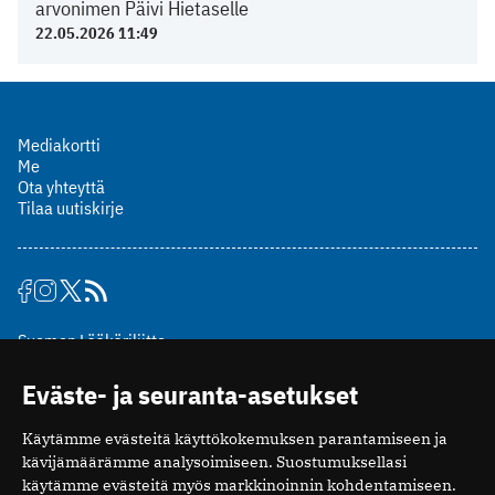
arvonimen Päivi Hietaselle
22.05.2026 11:49
Mediakortti
Me
Ota yhteyttä
Tilaa uutiskirje
Suomen Lääkäriliitto
Mäkelänkatu 2, PL 49
Eväste- ja seuranta-asetukset
00510 Helsinki
puh. (09) 393 091
Käytämme evästeitä käyttökokemuksen parantamiseen ja
toimitus@potilaanlaakarilehti.fi
kävijämäärämme analysoimiseen. Suostumuksellasi
käytämme evästeitä myös markkinoinnin kohdentamiseen.
ISSN 2323-9476