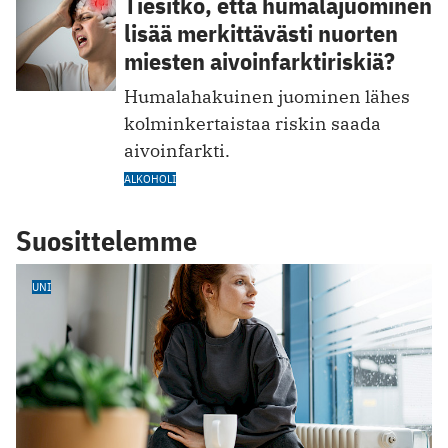
Tiesitkö, että humalajuominen
lisää merkittävästi nuorten
miesten aivoinfarktiriskiä?
Humalahakuinen juominen lähes
kolminkertaistaa riskin saada
aivoinfarkti.
ALKOHOLI
Suosittelemme
UNI