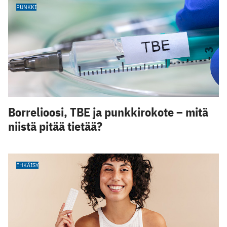
PUNKKI
Borrelioosi, TBE ja punkkirokote – mitä
niistä pitää tietää?
EHKÄISY