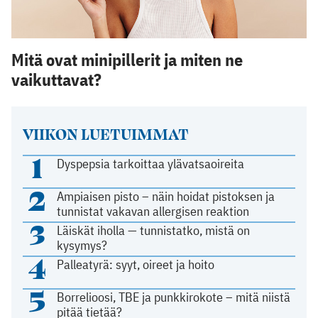
Mitä ovat minipillerit ja miten ne
vaikuttavat?
VIIKON LUETUIMMAT
1
Dyspepsia tarkoittaa ylävatsaoireita
2
Ampiaisen pisto – näin hoidat pistoksen ja
tunnistat vakavan allergisen reaktion
3
Läiskät iholla — tunnistatko, mistä on
kysymys?
4
Palleatyrä: syyt, oireet ja hoito
5
Borrelioosi, TBE ja punkkirokote – mitä niistä
pitää tietää?