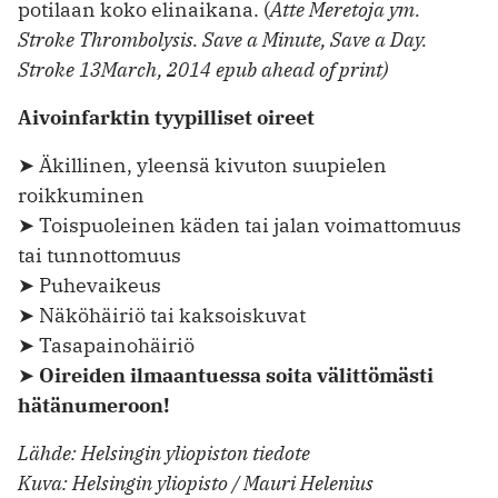
potilaan koko elinaikana. (
Atte Meretoja ym.
Stroke Thrombolysis. Save a Minute, Save a Day.
Stroke 13March, 2014 epub ahead of print)
Aivoinfarktin tyypilliset oireet
➤ Äkillinen, yleensä kivuton suupielen
roikkuminen
➤ Toispuoleinen käden tai jalan voimattomuus
tai tunnottomuus
➤ Puhevaikeus
➤ Näköhäiriö tai kaksoiskuvat
➤ Tasapainohäiriö
➤
Oireiden ilmaantuessa soita välittömästi
hätänumeroon!
Lähde: Helsingin yliopiston tiedote
Kuva: Helsingin yliopisto / Mauri Helenius