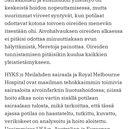
keskeistä hoidon nopeuttamisessa, mutta
suurimmat viiveet syntyvät, kun potilaat
odottavat kotona toivoen oireiden menevän
itsestään ohi. Aivohalvauksen oireiden alkaessa
ei pitäisi odottaa minuuttiakaan avun
hälyttämistä, Meretoja painottaa. Oireiden
tunnistamisen pitäisikin kuulua kaikkien
yleistietämykseen.
HYKS:n Meilahden sairaala ja Royal Melbourne
Hospital ovat maailman tehokkaimmin toimivia
sairaaloita aivoinfarktin liuotushoidossa; niissä
hoito alkaa noin vartin sisällä potilaan
sairaalaan tulosta, mikä tarkoittaa, että tässä
ajassa potilas on haastateltu, tutkittu, kuvattu,
verikokeet on analysoitu ja hoito aloitettu.
Useimmissa USA:n, Australian ja Euroopan