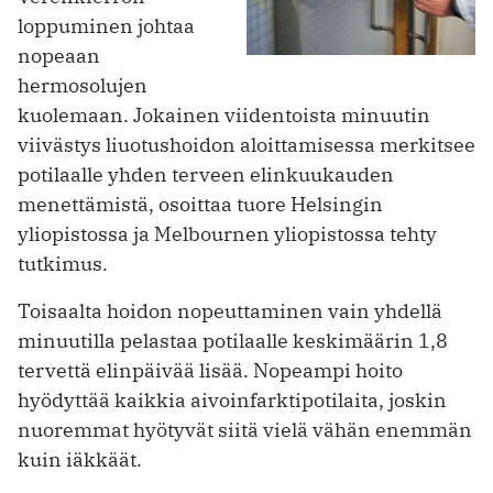
loppuminen johtaa
nopeaan
hermosolujen
kuolemaan. Jokainen viidentoista minuutin
viivästys liuotushoidon aloittamisessa merkitsee
potilaalle yhden terveen elinkuukauden
menettämistä, osoittaa tuore Helsingin
yliopistossa ja Melbournen yliopistossa tehty
tutkimus.
Toisaalta hoidon nopeuttaminen vain yhdellä
minuutilla pelastaa potilaalle keskimäärin 1,8
tervettä elinpäivää lisää. Nopeampi hoito
hyödyttää kaikkia aivoinfarktipotilaita, joskin
nuoremmat hyötyvät siitä vielä vähän enemmän
kuin iäkkäät.