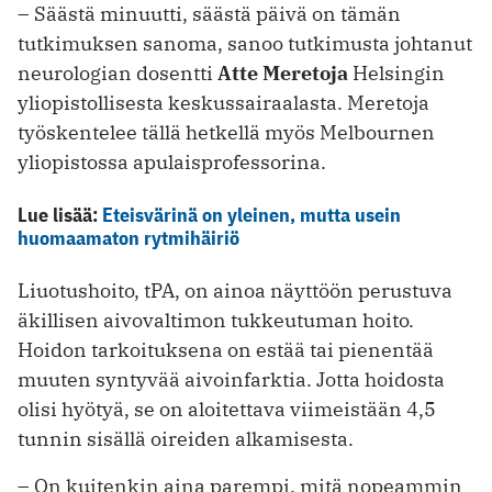
– Säästä minuutti, säästä päivä on tämän
tutkimuksen sanoma, sanoo tutkimusta johtanut
neurologian dosentti
Atte Meretoja
Helsingin
yliopistollisesta keskussairaalasta. Meretoja
työskentelee tällä hetkellä myös Melbournen
yliopistossa apulaisprofessorina.
Lue lisää:
Eteisvärinä on yleinen, mutta usein
huomaamaton rytmihäiriö
Liuotushoito, tPA, on ainoa näyttöön perustuva
äkillisen aivovaltimon tukkeutuman hoito.
Hoidon tarkoituksena on estää tai pienentää
muuten syntyvää aivoinfarktia. Jotta hoidosta
olisi hyötyä, se on aloitettava viimeistään 4,5
tunnin sisällä oireiden alkamisesta.
– On kuitenkin aina parempi, mitä nopeammin