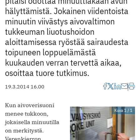
pitäisi odottaa minuuttiakaan avun
hälyttämistä. Jokainen viidentoista
minuutin viivästys aivovaltimon
tukkeuman liuotushoidon
aloittamisessa ryöstää sairaudesta
toipuneen loppuelämästä
kuukauden verran tervettä aikaa,
osoittaa tuore tutkimus.
19.3.2014 16.00
Kun aivoverisuoni
Kuva 1 / 1
menee tukkoon,
jokaisella minuutilla
on merkitystä.
Verenkierron