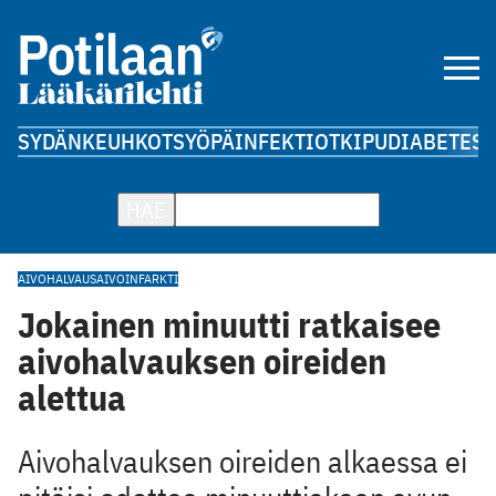
SYDÄN
KEUHKOT
SYÖPÄ
INFEKTIOT
KIPU
DIABETES
A
HAE
AIVOHALVAUS
AIVOINFARKTI
Jokainen minuutti ratkaisee
aivohalvauksen oireiden
alettua
Aivohalvauksen oireiden alkaessa ei