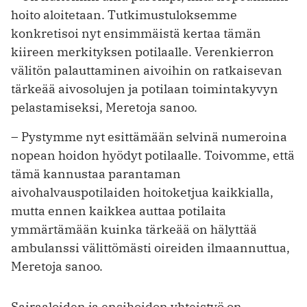
hoito aloitetaan. Tutkimustuloksemme
konkretisoi nyt ensimmäistä kertaa tämän
kiireen merkityksen potilaalle. Verenkierron
välitön palauttaminen aivoihin on ratkaisevan
tärkeää aivosolujen ja potilaan toimintakyvyn
pelastamiseksi, Meretoja sanoo.
– Pystymme nyt esittämään selvinä numeroina
nopean hoidon hyödyt potilaalle. Toivomme, että
tämä kannustaa parantaman
aivohalvauspotilaiden hoitoketjua kaikkialla,
mutta ennen kaikkea auttaa potilaita
ymmärtämään kuinka tärkeää on hälyttää
ambulanssi välittömästi oireiden ilmaannuttua,
Meretoja sanoo.
Sairaaloiden ja ensihoidon yhteistyö on