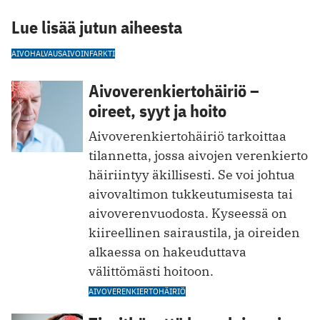
Lue lisää jutun aiheesta
AIVOHALVAUS
AIVOINFARKTI
Aivoverenkiertohäiriö –
oireet, syyt ja hoito
Aivoverenkiertohäiriö tarkoittaa
tilannetta, jossa aivojen verenkierto
häiriintyy äkillisesti. Se voi johtua
aivovaltimon tukkeutumisesta tai
aivoverenvuodosta. Kyseessä on
kiireellinen sairaustila, ja oireiden
alkaessa on hakeuduttava
välittömästi hoitoon.
AIVOVERENKIERTOHÄIRIÖ