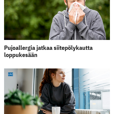
Pujoallergia jatkaa siitepölykautta
loppukesään
UNI