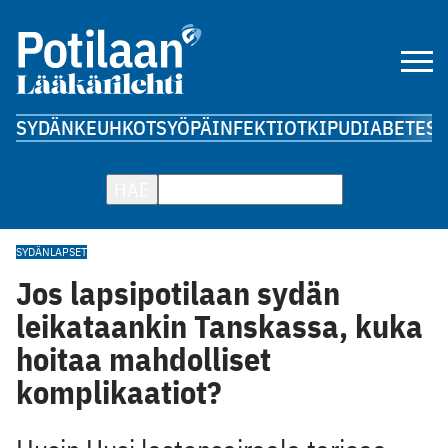
SYDÄN
KEUHKOT
SYÖPÄ
INFEKTIOT
KIPU
DIABETES
A
HAE
SYDÄN
LAPSET
Jos lapsipotilaan sydän
leikataankin Tanskassa, kuka
hoitaa mahdolliset
komplikaatiot?