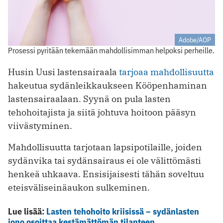
Adobe/AOP
Prosessi pyritään tekemään mahdollisimman helpoksi perheille.
Husin Uusi lastensairaala
tarjoaa mahdollisuutta
hakeutua sydänleikkaukseen Kööpenhaminan
lastensairaalaan. Syynä on pula lasten
tehohoitajista ja siitä johtuva hoitoon pääsyn
viivästyminen.
Mahdollisuutta tarjotaan lapsipotilaille, joiden
sydänvika tai sydänsairaus ei ole välittömästi
henkeä uhkaava. Ensisijaisesti tähän soveltuu
eteisväliseinäaukon sulkeminen.
Lue lisää:
Lasten tehohoito kriisissä – sydänlasten
jono osoittaa kestämättömän tilanteen