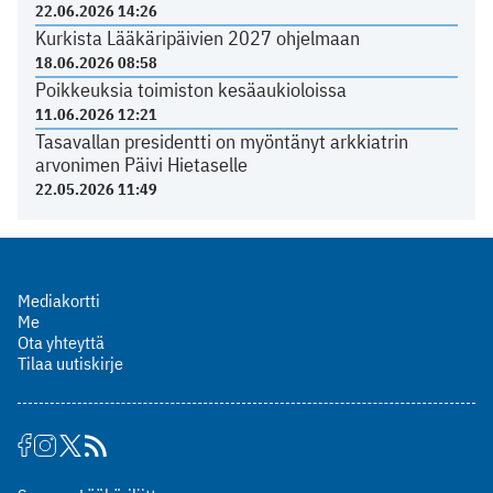
22.06.2026 14:26
Kurkista Lääkäripäivien 2027 ohjelmaan
18.06.2026 08:58
Poikkeuksia toimiston kesäaukioloissa
11.06.2026 12:21
Tasavallan presidentti on myöntänyt arkkiatrin
arvonimen Päivi Hietaselle
22.05.2026 11:49
Mediakortti
Me
Ota yhteyttä
Tilaa uutiskirje