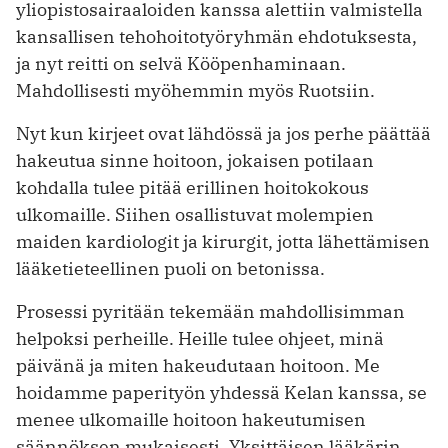
yliopistosairaaloiden kanssa alettiin valmistella
kansallisen tehohoitotyöryhmän ehdotuksesta,
ja nyt reitti on selvä Kööpenhaminaan.
Mahdollisesti myöhemmin myös Ruotsiin.
Nyt kun kirjeet ovat lähdössä ja jos perhe päättää
hakeutua sinne hoitoon, jokaisen potilaan
kohdalla tulee pitää erillinen hoitokokous
ulkomaille. Siihen osallistuvat molempien
maiden kardiologit ja kirurgit, jotta lähettämisen
lääketieteellinen puoli on betonissa.
Prosessi pyritään tekemään mahdollisimman
helpoksi perheille. Heille tulee ohjeet, minä
päivänä ja miten hakeudutaan hoitoon. Me
hoidamme paperityön yhdessä Kelan kanssa, se
menee ulkomaille hoitoon hakeutumisen
säännöksen mukaisesti. Yksittäisen lääkärin