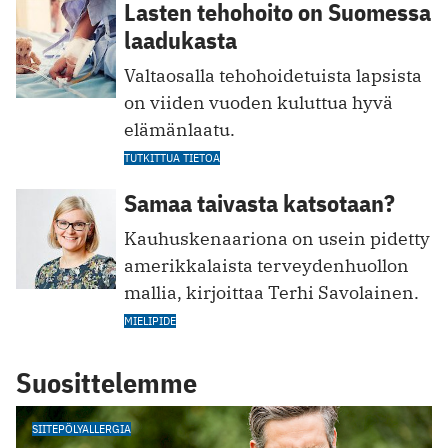
Lasten tehohoito on Suomessa
laadukasta
Valtaosalla tehohoidetuista lapsista
on viiden vuoden kuluttua hyvä
elämänlaatu.
TUTKITTUA TIETOA
Samaa taivasta katsotaan?
Kauhuskenaariona on usein pidetty
amerikkalaista terveydenhuollon
mallia, kirjoittaa Terhi Savolainen.
MIELIPIDE
Suosittelemme
SIITEPÖLYALLERGIA