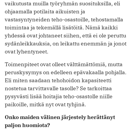
vaikutusta muilla työryhmän suosituksilla, eli
ohjaamalla potilaita aikuisten ja
vastasyntyneiden teho-osastoille, tehostamalla
toimintaa ja tekemällä lisätöitä. Nämä kaikki
yhdessä ovat johtaneet siihen, että ei ole peruttu
sydänleikkauksia, on leikattu enemmän ja jonot
ovat lyhentyneet.
Toimenpiteet ovat olleet välttämättömiä, mutta
peruskysymys on edelleen epävakaalla pohjalla.
Eli miten saadaan tehohoidon kapasiteetti
nostetua tarvittavalle tasolle? Se tarkoittaa
pysyvästi lisää hoitajia teho-osastolle niille
paikoille, mitkä nyt ovat tyhjinä.
Onko maiden välinen järjestely herättänyt
paljon huomiota?