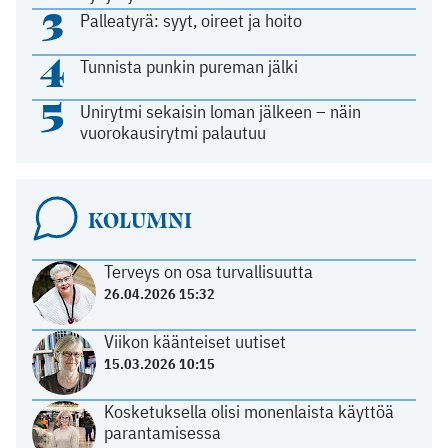
3
Palleatyrä: syyt, oireet ja hoito
4
Tunnista punkin pureman jälki
5
Unirytmi sekaisin loman jälkeen – näin
vuorokausirytmi palautuu
KOLUMNI
Terveys on osa turvallisuutta
26.04.2026 15:32
Viikon käänteiset uutiset
15.03.2026 10:15
Kosketuksella olisi monenlaista käyttöä
parantamisessa