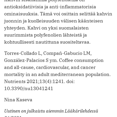
antioksidatiivisia ja anti-inflammatorisia
ominaisuuksia. Tämä voi osittain selittää kahvin
juonnin ja kuolleisuuden välisen käänteisen
yhteyden. Kahvi on yksi suomalaisten
suurimmista polyfenolien lähteistä ja
kohtuullisesti nautittuna suositeltavaa.
Torres-Collado L, Compañ-Gabucio LM,
González-Palacios S ym. Coffee consumption
and all-cause, cardiovascular, and cancer
mortality in an adult mediterranean population.
Nutrients 2021;13(4):1241. doi:
10.3390/nu13041241
Nina Kaseva
Uutinen on julkaistu aiemmin Lääkärilehdessä