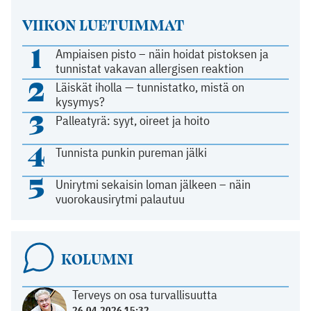
VIIKON LUETUIMMAT
1
Ampiaisen pisto – näin hoidat pistoksen ja
tunnistat vakavan allergisen reaktion
2
Läiskät iholla — tunnistatko, mistä on
kysymys?
3
Palleatyrä: syyt, oireet ja hoito
4
Tunnista punkin pureman jälki
5
Unirytmi sekaisin loman jälkeen – näin
vuorokausirytmi palautuu
KOLUMNI
Terveys on osa turvallisuutta
26.04.2026 15:32