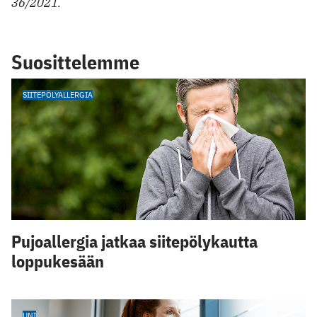
36/2021.
Suosittelemme
SIITEPÖLYALLERGIA
Pujoallergia jatkaa siitepölykautta
loppukesään
UNI