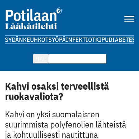
SYDÄN
KEUHKOT
SYÖPÄ
INFEKTIOT
KIPU
DIABETES
A
HAE
Kahvi osaksi terveellistä
ruokavaliota?
Kahvi on yksi suomalaisten
suurimmista polyfenolien lähteistä
ja kohtuullisesti nautittuna