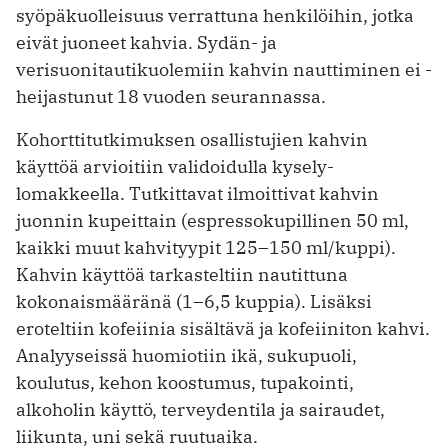
syöpä­kuolleisuus verrattuna henkilöihin, jotka
eivät juoneet kahvia. Sydän- ja
verisuonitautikuolemiin kahvin nauttiminen ei ­
heijastunut 18 vuoden seurannassa.
Kohorttitutkimuksen osallistujien kahvin
käyttöä arvioitiin validoidulla kysely­
lomakkeella. Tutkittavat ilmoittivat kahvin
juonnin kupeittain (espresso­kupillinen 50 ml,
kaikki muut kahvityypit 125–150 ml/kuppi).
Kahvin käyttöä tarkasteltiin nautittuna
kokonaismääränä (1–6,5 kuppia). Lisäksi
eroteltiin kofeiinia sisältävä ja kofeiiniton kahvi.
Analyyseissä huomiotiin ikä, sukupuoli,
koulutus, kehon koostumus, tupakointi,
alkoholin käyttö, terveydentila ja sairaudet,
liikunta, uni sekä ruutuaika.