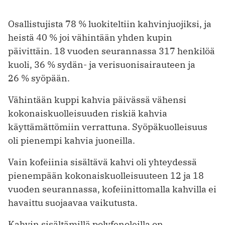
Osallistujista 78 % luokiteltiin kahvinjuojiksi, ja
heistä 40 % joi vähintään yhden kupin
päivittäin. 18 vuoden ­seurannassa 317 henkilöä
kuoli, 36 % sydän- ja verisuonisairauteen ja
26 % syöpään.
Vähintään kuppi kahvia päivässä vähensi
kokonaiskuolleisuuden riskiä kahvia
käyttämättömiin verrattuna. Syöpä­kuolleisuus
oli pienempi kahvia juoneilla.
Vain kofeiinia sisältävä kahvi oli yhteydessä
pienempään kokonais­kuolleisuuteen 12 ja 18
vuoden seurannassa, kofeiinittomalla kahvilla ei
havaittu suojaavaa vaikutusta.
Kahvin sisältämillä polyfenoleilla on