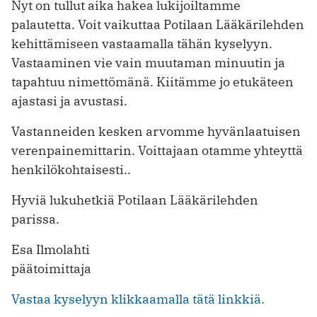
Nyt on tullut aika hakea lukijoiltamme
palautetta. Voit vaikuttaa Potilaan Lääkärilehden
kehittämiseen vastaamalla tähän kyselyyn.
Vastaaminen vie vain muutaman minuutin ja
tapahtuu nimettömänä. Kiitämme jo etukäteen
ajastasi ja avustasi.
Vastanneiden kesken arvomme hyvänlaatuisen
verenpainemittarin. Voittajaan otamme yhteyttä
henkilökohtaisesti..
Hyviä lukuhetkiä Potilaan Lääkärilehden
parissa.
Esa Ilmolahti
päätoimittaja
Vastaa kyselyyn klikkaamalla tätä linkkiä.