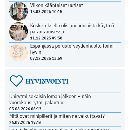
Viikon käänteiset uutiset
15.03.2026 10:15
Kosketuksella olisi monenlaista käyttöä
parantamisessa
11.12.2025 09:58
Espanjassa perusterveydenhuolto toimii
hyvin
07.12.2025 13:59
HYVINVOINTI
Unirytmi sekaisin loman jälkeen – näin
vuorokausirytmi palautuu
05.08.2026 06:13
Mitä ovat minipillerit ja miten ne vaikuttavat?
26.07.2026 19:16
Luteaalivaihe on normaali osa kuukautiskiertoa