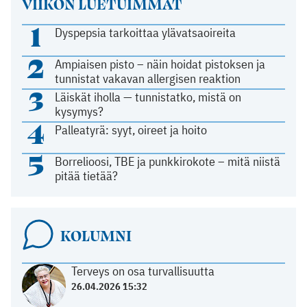
VIIKON LUETUIMMAT
1
Dyspepsia tarkoittaa ylävatsaoireita
2
Ampiaisen pisto – näin hoidat pistoksen ja
tunnistat vakavan allergisen reaktion
3
Läiskät iholla — tunnistatko, mistä on
kysymys?
4
Palleatyrä: syyt, oireet ja hoito
5
Borrelioosi, TBE ja punkkirokote – mitä niistä
pitää tietää?
KOLUMNI
Terveys on osa turvallisuutta
26.04.2026 15:32