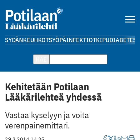
SYDÄN
KEUHKOT
SYÖPÄ
INFEKTIOT
KIPU
DIABETES
A
HAE
Kehitetään Potilaan
Lääkärilehteä yhdessä
Vastaa kyselyyn ja voita
verenpainemittari.
29.3.2014 14.35