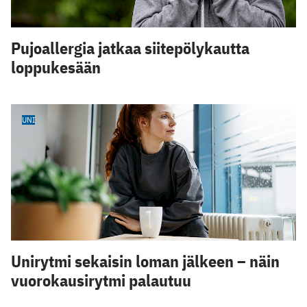
Pujoallergia jatkaa siitepölykautta
loppukesään
UNI
Unirytmi sekaisin loman jälkeen – näin
vuorokausirytmi palautuu