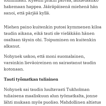
toimimaan. Kyselin pitkin päivää, lähdetäänkö
hakemaan happea. Jääräpäisenä miehenä hän
sanoi, että pärjää kyllä.
Miehen paino kuitenkin putosi kymmenen kiloa
taudin aikana, eikä tauti ole vieläkään hänen
osaltaan täysin ohi. Toipuminen on kuitenkin
alkanut.
Nohynek uskoo, että moni suomalainen,
varsinkin lieväoireinen on sairastanut taudin
kotonaan.
Tauti työmatkan tuliainen
Nohynek sai taudin luultavasti Tukholman
tuliaisena maaliskuun alun työmatkalta, jonne
lähti mukaan myös puoliso. Mahdollinen altistus