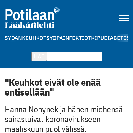
SYDÄN
KEUHKOT
SYÖPÄ
INFEKTIOT
KIPU
DIABETES
A
HAE
"Keuhkot eivät ole enää
entisellään"
Hanna Nohynek ja hänen miehensä
sairastuivat koronavirukseen
maaliskuun puolivälissä.