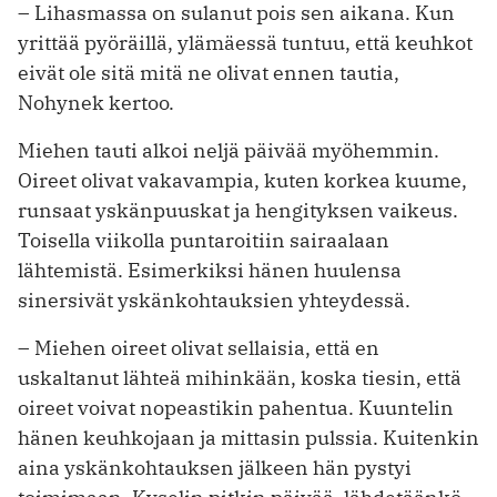
– Lihasmassa on sulanut pois sen aikana. Kun
yrittää pyöräillä, ylämäessä tuntuu, että keuhkot
eivät ole sitä mitä ne olivat ennen tautia,
Nohynek kertoo.
Miehen tauti alkoi neljä päivää myöhemmin.
Oireet olivat vakavampia, kuten korkea kuume,
runsaat yskänpuuskat ja hengityksen vaikeus.
Toisella viikolla puntaroitiin sairaalaan
lähtemistä. Esimerkiksi hänen huulensa
sinersivät yskänkohtauksien yhteydessä.
– Miehen oireet olivat sellaisia, että en
uskaltanut lähteä mihinkään, koska tiesin, että
oireet voivat nopeastikin pahentua. Kuuntelin
hänen keuhkojaan ja mittasin pulssia. Kuitenkin
aina yskänkohtauksen jälkeen hän pystyi