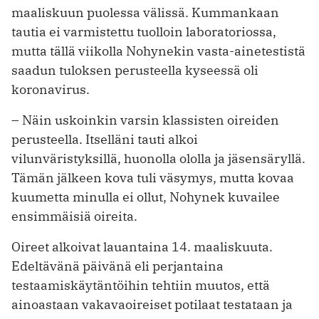
maaliskuun puolessa välissä. Kummankaan
tautia ei varmistettu tuolloin laboratoriossa,
mutta tällä viikolla Nohynekin vasta-ainetestistä
saadun tuloksen perusteella kyseessä oli
koronavirus.
– Näin uskoinkin varsin klassisten oireiden
perusteella. Itselläni tauti alkoi
vilunväristyksillä, huonolla ololla ja jäsensäryllä.
Tämän jälkeen kova tuli väsymys, mutta kovaa
kuumetta minulla ei ollut, Nohynek kuvailee
ensimmäisiä oireita.
Oireet alkoivat lauantaina 14. maaliskuuta.
Edeltävänä päivänä eli perjantaina
testaamiskäytäntöihin tehtiin muutos, että
ainoastaan vakavaoireiset potilaat testataan ja