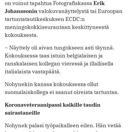
on voinut tapahtua Fotografiskassa
Erik
Johanssonin
valokuvanäyttelystä tai Euroopan
tartuntatautikeskuksen ECDC:n
meningokokkiseurantaan keskittyneestä
kokouksesta.
– Näyttely oli aivan tungokseen asti täynnä.
Kokouksessa taas istuin belgialaisen ja
ranskalaisen kollegan vieressä ja illallisella
italialaista vastapäätä.
Nohynekin kanssa kokouksessa ollut
suomalaiskollega ei saanut oireista tartuntaa.
Koronaveteraanipassi kaikille taudin
sairastaneille
Nohynek palasi työpaikalleen eilen. Hän vetää