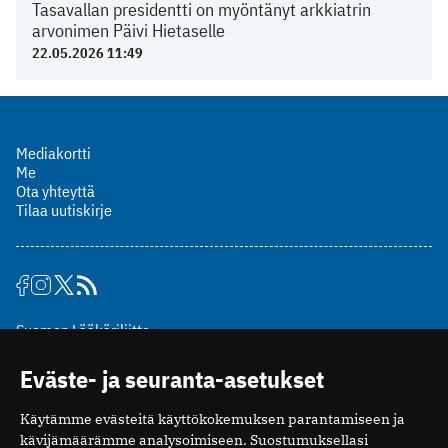
Tasavallan presidentti on myöntänyt arkkiatrin
arvonimen Päivi Hietaselle
22.05.2026 11:49
Mediakortti
Me
Ota yhteyttä
Tilaa uutiskirje
Suomen Lääkäriliitto
Mäkelänkatu 2, PL 49
Eväste- ja seuranta-asetukset
00510 Helsinki
puh. (09) 393 091
Käytämme evästeitä käyttökokemuksen parantamiseen ja
toimitus@potilaanlaakarilehti.fi
kävijämäärämme analysoimiseen. Suostumuksellasi