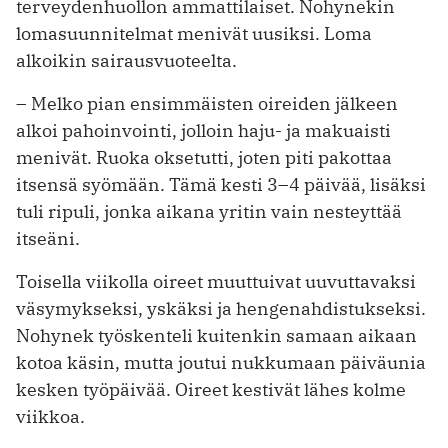
terveydenhuollon ammattilaiset. Nohynekin
lomasuunnitelmat menivät uusiksi. Loma
alkoikin sairausvuoteelta.
– Melko pian ensimmäisten oireiden jälkeen
alkoi pahoinvointi, jolloin haju- ja makuaisti
menivät. Ruoka oksetutti, joten piti pakottaa
itsensä syömään. Tämä kesti 3–4 päivää, lisäksi
tuli ripuli, jonka aikana yritin vain nesteyttää
itseäni.
Toisella viikolla oireet muuttuivat uuvuttavaksi
väsymykseksi, yskäksi ja hengenahdistukseksi.
Nohynek työskenteli kuitenkin samaan aikaan
kotoa käsin, mutta joutui nukkumaan päiväunia
kesken työpäivää. Oireet kestivät lähes kolme
viikkoa.