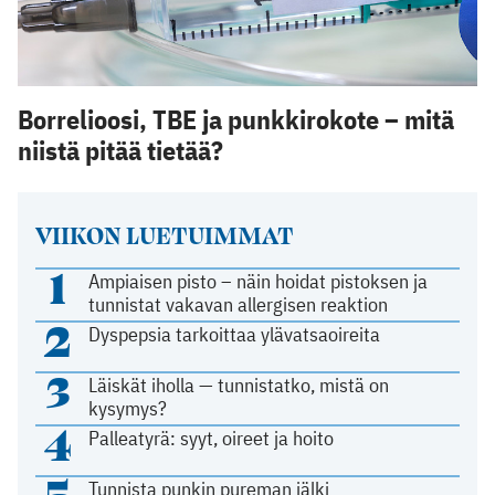
Borrelioosi, TBE ja punkkirokote – mitä
niistä pitää tietää?
VIIKON LUETUIMMAT
1
Ampiaisen pisto – näin hoidat pistoksen ja
tunnistat vakavan allergisen reaktion
2
Dyspepsia tarkoittaa ylävatsaoireita
3
Läiskät iholla — tunnistatko, mistä on
kysymys?
4
Palleatyrä: syyt, oireet ja hoito
5
Tunnista punkin pureman jälki