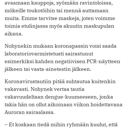
avaamaan kauppoja, syömään ravintoloissa,
mökeille toukotöihin tai mennä auttamaan
muita. Emme tarvitse maskeja, joten voimme
toimia etulinjassa myös akuutin maskupulan
aikana.
Nohynekin mukaan koronapassin voisi saada
laboratoriovarmistetusti sairastunut
esimerkiksi kahden negatiivisen PCR-näytteen
jälkeen tai vasta-ainetestin jälkeen.
Koronavirustautiin pitää suhtautua kuitenkin
vakavasti. Nohynek vertaa tautia
vakavuudeltaan dengue-kuumeeseen, jonka
takia hän on ollut aikoinaan viikon hoidettavana
Auroran sairaalassa.
– Et koskaan tiedä mihin ryhmään kuulut, että