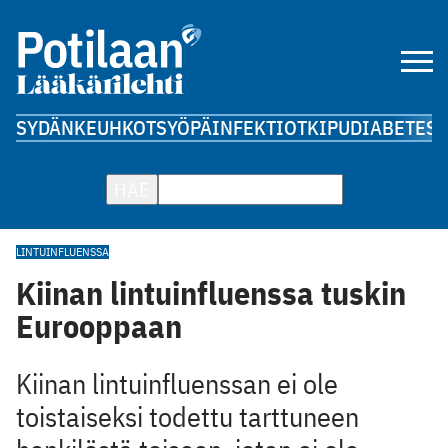
SYDÄN
KEUHKOT
SYÖPÄ
INFEKTIOT
KIPU
DIABETES
A
HAE
LINTUINFLUENSSA
Kiinan lintuinfluenssa tuskin
Eurooppaan
Kiinan lintuinfluenssan ei ole
toistaiseksi todettu tarttuneen