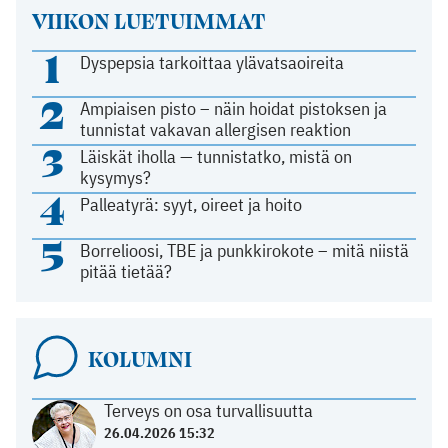
VIIKON LUETUIMMAT
1
Dyspepsia tarkoittaa ylävatsaoireita
2
Ampiaisen pisto – näin hoidat pistoksen ja
tunnistat vakavan allergisen reaktion
3
Läiskät iholla — tunnistatko, mistä on
kysymys?
4
Palleatyrä: syyt, oireet ja hoito
5
Borrelioosi, TBE ja punkkirokote – mitä niistä
pitää tietää?
KOLUMNI
Terveys on osa turvallisuutta
26.04.2026 15:32