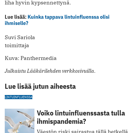
liha hyvin kypsennettynä.
Lue lisää:
Kuinka tappava lintuinfluenssa olisi
ihmiselle?
Suvi Sariola
toimittaja
Kuva: Panthermedia
Julkaistu Lääkärilehden verkkosivuilla.
Lue lisää jutun aiheesta
LINTUINFLUENSSA
Voiko lintuinfluenssasta tulla
ihmispandemia?
Väestön riski sairastua tällä hetkellä