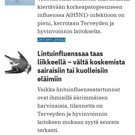
kiertävään korkeapatogeeniseen
influenssa A(H5N1)-infektioon on
pieni, kerrotaan Terveyden ja
hyvinvoinnin laitokselta.
LINTUINFLUENSSA
Lintuinfluenssaa taas
liikkeellä – vältä koskemista
sairaisiin tai kuolleisiin
eläimiin
Vaikka lintuinfluenssatartunnat
ovat ihmisillä äärimmäisen
harvinaisia, tilannetta on
Terveyden ja hyvinvoinnin
laitoksen mukaan syytä seurata
tarkasti.