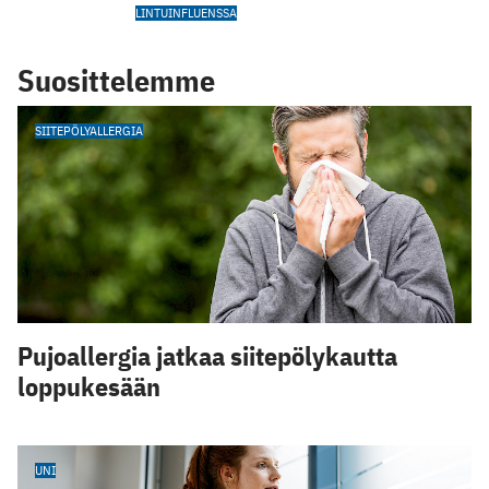
LINTUINFLUENSSA
Suosittelemme
SIITEPÖLYALLERGIA
Pujoallergia jatkaa siitepölykautta
loppukesään
UNI