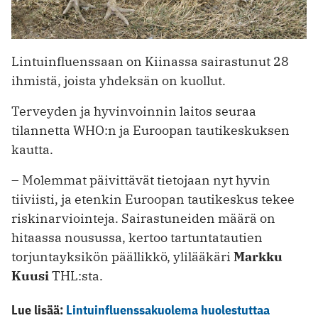
Lintuinfluenssaan on Kiinassa sairastunut 28
ihmistä, joista yhdeksän on kuollut.
Terveyden ja hyvinvoinnin laitos seuraa
tilannetta WHO:n ja Euroopan tautikeskuksen
kautta.
– Molemmat päivittävät tietojaan nyt hyvin
tiiviisti, ja etenkin Euroopan tautikeskus tekee
riskinarviointeja. Sairastuneiden määrä on
hitaassa nousussa, kertoo tartuntatautien
torjuntayksikön päällikkö, ylilääkäri
Markku
Kuusi
THL:sta.
Lue lisää:
Lintuinfluenssakuolema huolestuttaa