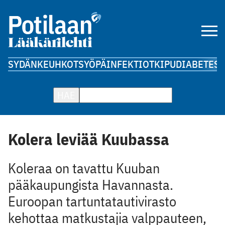
SYDÄN
KEUHKOT
SYÖPÄ
INFEKTIOT
KIPU
DIABETES
A
HAE
Kolera leviää Kuubassa
Koleraa on tavattu Kuuban
pääkaupungista Havannasta.
Euroopan tartuntatautivirasto
kehottaa matkustajia valppauteen,