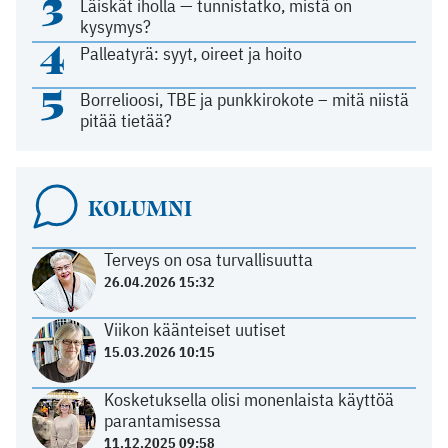
3
Läiskät iholla — tunnistatko, mistä on
kysymys?
4
Palleatyrä: syyt, oireet ja hoito
5
Borrelioosi, TBE ja punkkirokote – mitä niistä
pitää tietää?
KOLUMNI
Terveys on osa turvallisuutta
26.04.2026 15:32
Viikon käänteiset uutiset
15.03.2026 10:15
Kosketuksella olisi monenlaista käyttöä
parantamisessa
11.12.2025 09:58