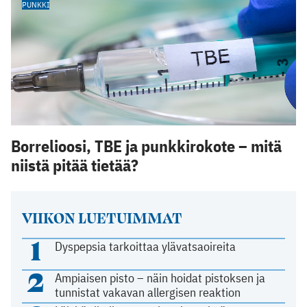
PUNKKI
Borrelioosi, TBE ja punkkirokote – mitä
niistä pitää tietää?
VIIKON LUETUIMMAT
1
Dyspepsia tarkoittaa ylävatsaoireita
2
Ampiaisen pisto – näin hoidat pistoksen ja
tunnistat vakavan allergisen reaktion