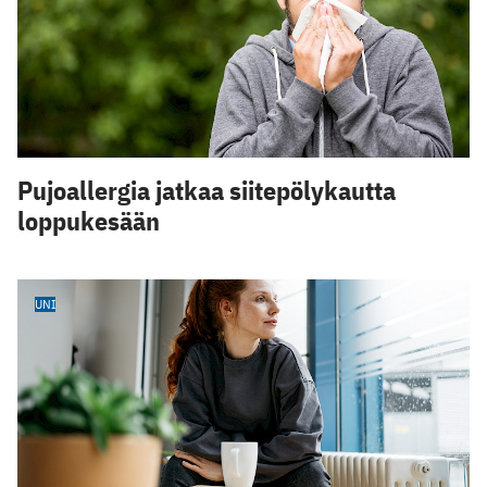
Pujoallergia jatkaa siitepölykautta
loppukesään
UNI