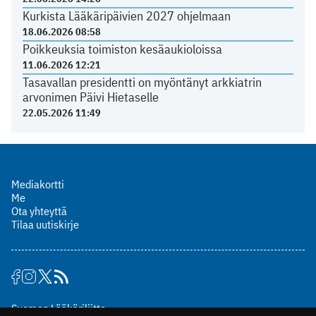
Kurkista Lääkäripäivien 2027 ohjelmaan
18.06.2026 08:58
Poikkeuksia toimiston kesäaukioloissa
11.06.2026 12:21
Tasavallan presidentti on myöntänyt arkkiatrin
arvonimen Päivi Hietaselle
22.05.2026 11:49
Mediakortti
Me
Ota yhteyttä
Tilaa uutiskirje
Suomen Lääkäriliitto