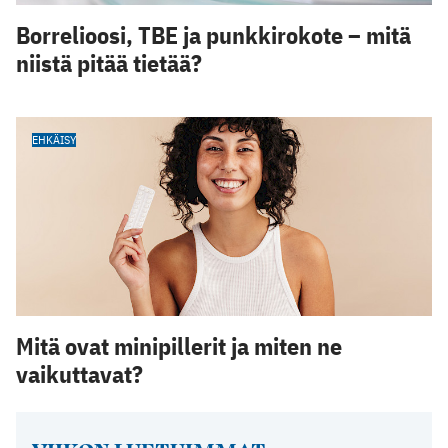
Borrelioosi, TBE ja punkkirokote – mitä
niistä pitää tietää?
EHKÄISY
Mitä ovat minipillerit ja miten ne
vaikuttavat?