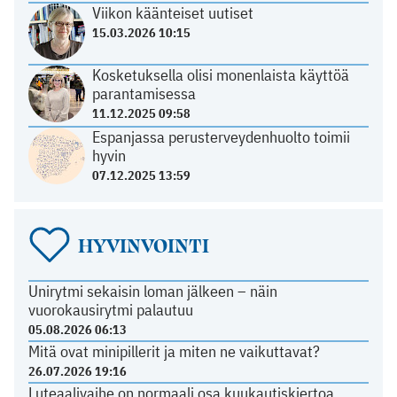
Viikon käänteiset uutiset
15.03.2026 10:15
Kosketuksella olisi monenlaista käyttöä
parantamisessa
11.12.2025 09:58
Espanjassa perusterveydenhuolto toimii
hyvin
07.12.2025 13:59
HYVINVOINTI
Unirytmi sekaisin loman jälkeen – näin
vuorokausirytmi palautuu
05.08.2026 06:13
Mitä ovat minipillerit ja miten ne vaikuttavat?
26.07.2026 19:16
Luteaalivaihe on normaali osa kuukautiskiertoa