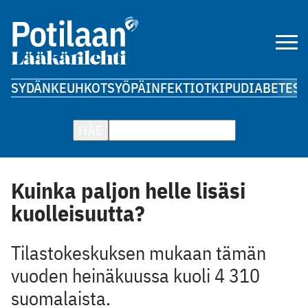
SYDÄN
KEUHKOT
SYÖPÄ
INFEKTIOT
KIPU
DIABETES
A
HAE
Kuinka paljon helle lisäsi
kuolleisuutta?
Tilastokeskuksen mukaan tämän
vuoden heinäkuussa kuoli 4 310
suomalaista.