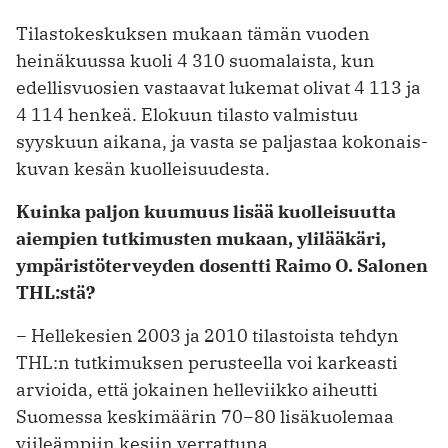
Tilastokeskuksen mukaan tämän vuoden
heinäkuussa kuoli 4 310 suomalaista, kun
edellisvuosien vastaavat lukemat olivat 4 113 ja
4 114 henkeä. Elokuun tilasto valmistuu
syyskuun aikana, ja vasta se paljastaa kokonais­
kuvan kesän kuolleisuudesta.
Kuinka paljon kuumuus lisää ­kuolleisuutta
aiempien tutkimusten mukaan, ylilääkäri,
ympäristöterveyden dosentti Raimo O. Salonen
THL:stä?
− Hellekesien 2003 ja 2010 tilastoista tehdyn
THL:n tutkimuksen perusteella voi karkeasti
arvioida, että jokainen helleviikko aiheutti
Suomessa keski­määrin 70−80 lisäkuolemaa
viileämpiin kesiin verrattuna.