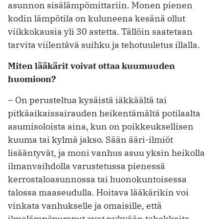
asunnon sisälämpömittariin. Monen pienen
kodin lämpötila on kuluneena kesänä ollut
viikkokausia yli 30 astetta. Tällöin saatetaan
tarvita viilentävä suihku ja tehotuuletus illalla.
Miten lääkärit voivat ottaa kuumuuden
huomioon?
− On perusteltua kysäistä iäkkäältä tai
pitkäaikaissairauden heikentämältä potilaalta
asumisoloista aina, kun on poikkeuksellisen
kuuma tai kylmä jakso. Sään ääri-ilmiöt
lisääntyvät, ja moni vanhus asuu yksin heikolla
ilmanvaihdolla varustetussa pienessä
kerrostaloasunnossa tai huonokuntoisessa
talossa maaseudulla. Hoitava lääkärikin voi
vinkata vanhukselle ja omaisille, että
ilmalämpöpumput ovat nykyään tehokkaita,