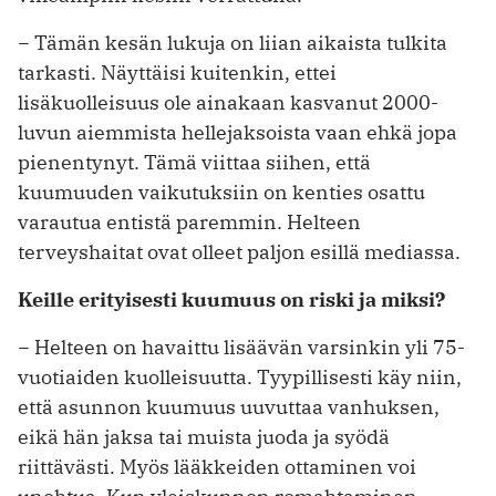
− Tämän kesän lukuja on liian aikaista tulkita
tarkasti. Näyttäisi kuitenkin, ettei
lisäkuolleisuus ole ainakaan kasvanut 2000-
luvun aiemmista hellejaksoista vaan ehkä jopa
pienentynyt. Tämä viittaa siihen, että
kuumuuden vaikutuksiin on kenties osattu
varautua entistä paremmin. Helteen
terveyshaitat ovat olleet paljon esillä mediassa.
Keille erityisesti kuumuus on riski ja miksi?
− Helteen on havaittu lisäävän varsinkin yli 75-
vuotiaiden kuolleisuutta. Tyypillisesti käy niin,
että asunnon kuumuus uuvuttaa vanhuksen,
eikä hän jaksa tai muista juoda ja syödä
riittävästi. Myös lääkkeiden ottaminen voi