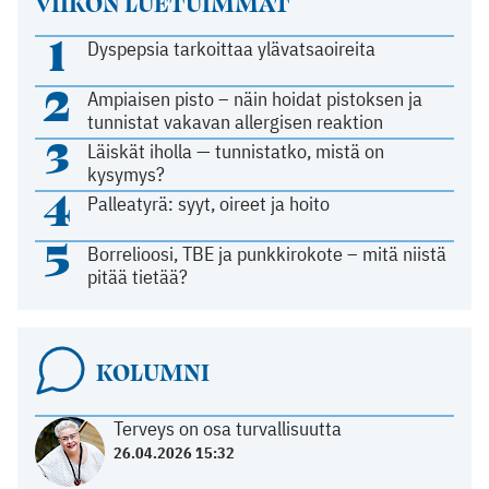
VIIKON LUETUIMMAT
1
Dyspepsia tarkoittaa ylävatsaoireita
2
Ampiaisen pisto – näin hoidat pistoksen ja
tunnistat vakavan allergisen reaktion
3
Läiskät iholla — tunnistatko, mistä on
kysymys?
4
Palleatyrä: syyt, oireet ja hoito
5
Borrelioosi, TBE ja punkkirokote – mitä niistä
pitää tietää?
KOLUMNI
Terveys on osa turvallisuutta
26.04.2026 15:32