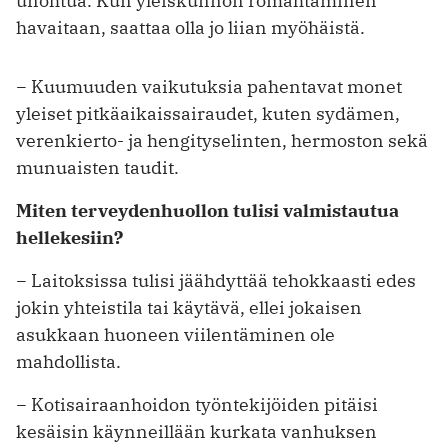
unohtua. Kun yleiskunnon romahtaminen
havaitaan, saattaa olla jo liian myöhäistä.
− Kuumuuden vaikutuksia pahentavat monet
yleiset pitkäaikaissairaudet, kuten sydämen,
verenkierto- ja hengityselinten, hermoston sekä
munuaisten taudit.
Miten terveydenhuollon tulisi ­valmistautua
hellekesiin?
− Laitoksissa tulisi jäähdyttää tehokkaasti edes
jokin yhteistila tai käytävä, ellei jokaisen
asukkaan huoneen viilentäminen ole
mahdollista.
− Kotisairaanhoidon työntekijöiden pitäisi
kesäisin käynneillään kurkata vanhuksen