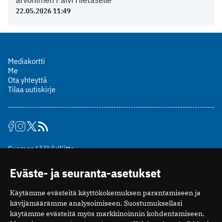
22.05.2026 11:49
Mediakortti
Me
Ota yhteyttä
Tilaa uutiskirje
Suomen Lääkäriliitto
Mäkelänkatu 2, PL 49
Eväste- ja seuranta-asetukset
00510 Helsinki
puh. (09) 393 091
Käytämme evästeitä käyttökokemuksen parantamiseen ja
toimitus@potilaanlaakarilehti.fi
kävijämäärämme analysoimiseen. Suostumuksellasi
käytämme evästeitä myös markkinoinnin kohdentamiseen.
ISSN 2323-9476