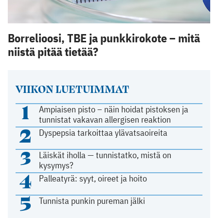
Borrelioosi, TBE ja punkkirokote – mitä
niistä pitää tietää?
VIIKON LUETUIMMAT
1
Ampiaisen pisto – näin hoidat pistoksen ja
tunnistat vakavan allergisen reaktion
2
Dyspepsia tarkoittaa ylävatsaoireita
3
Läiskät iholla — tunnistatko, mistä on
kysymys?
4
Palleatyrä: syyt, oireet ja hoito
5
Tunnista punkin pureman jälki