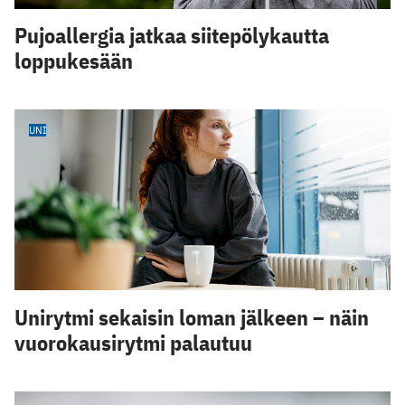
Pujoallergia jatkaa siitepölykautta
loppukesään
UNI
Unirytmi sekaisin loman jälkeen – näin
vuorokausirytmi palautuu