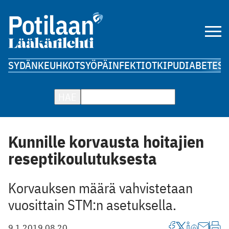
SYDÄN
KEUHKOT
SYÖPÄ
INFEKTIOT
KIPU
DIABETES
A
HAE
Kunnille korvausta hoitajien
reseptikoulutuksesta
Korvauksen määrä vahvistetaan
vuosittain STM:n asetuksella.
9.1.2019 08.20