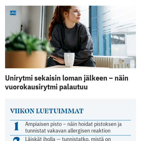
UNI
Unirytmi sekaisin loman jälkeen – näin
vuorokausirytmi palautuu
VIIKON LUETUIMMAT
1
Ampiaisen pisto – näin hoidat pistoksen ja
tunnistat vakavan allergisen reaktion
2
Läiskät iholla — tunnistatko, mistä on