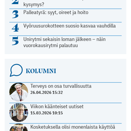
kysymys?
3
Palleatyrä: syyt, oireet ja hoito
4
Vyöruusurokotteen suosio kasvaa vauhdilla
5
Unirytmi sekaisin loman jälkeen – näin
vuorokausirytmi palautuu
KOLUMNI
Terveys on osa turvallisuutta
26.04.2026 15:32
Viikon käänteiset uutiset
15.03.2026 10:15
Kosketuksella olisi monenlaista käyttöä