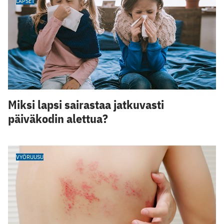
LAPSET
Miksi lapsi sairastaa jatkuvasti
päiväkodin alettua?
VYÖRUUSU