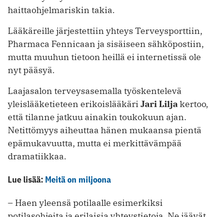
haittaohjelmariskin takia.
Lääkäreille järjestettiin yhteys Terveysporttiin,
Pharmaca Fennicaan ja sisäiseen sähköpostiin,
mutta muuhun tietoon heillä ei internetissä ole
nyt pääsyä.
Laajasalon terveysasemalla työskentelevä
yleislääketieteen erikoislääkäri
Jari Lilja
kertoo,
että tilanne jatkuu ainakin toukokuun ajan.
Netittömyys aiheuttaa hänen mukaansa pientä
epämukavuutta, mutta ei merkittävämpää
dramatiikkaa.
Lue lisää:
Meitä on miljoona
– Haen yleensä potilaalle esimerkiksi
potilasohjeita ja erilaisia yhteystietoja. Ne jäävät