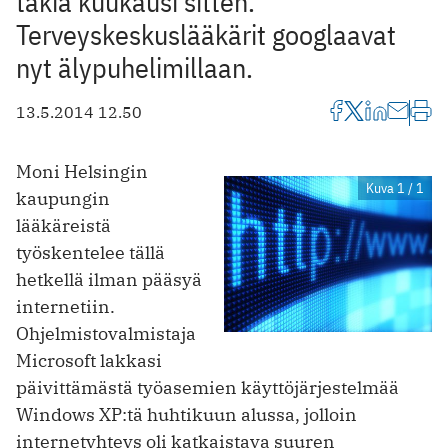
takia kuukausi sitten.
Terveyskeskuslääkärit googlaavat
nyt älypuhelimillaan.
13.5.2014 12.50
Moni Helsingin
Kuva 1 / 1
kaupungin
lääkäreistä
työskentelee tällä
hetkellä ilman pääsyä
internetiin.
Ohjelmistovalmistaja
Microsoft lakkasi
päivittämästä työasemien käyttöjärjestelmää
Windows XP:tä huhtikuun alussa, jolloin
internetyhteys oli katkaistava suuren