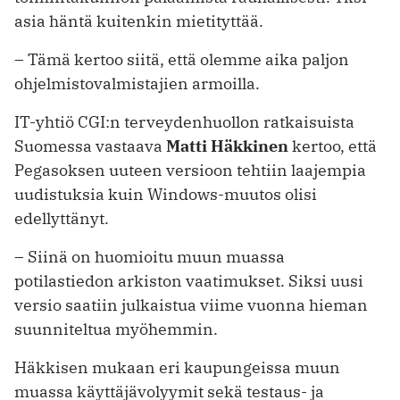
asia häntä kuitenkin mietityttää.
– Tämä kertoo siitä, että olemme aika paljon
ohjelmistovalmistajien armoilla.
IT-yhtiö CGI:n terveydenhuollon ratkaisuista
Suomessa vastaava
Matti Häkkinen
kertoo, että
Pegasoksen uuteen versioon tehtiin laajempia
uudistuksia kuin Windows-muutos olisi
edellyttänyt.
– Siinä on huomioitu muun muassa
potilastiedon arkiston vaatimukset. Siksi uusi
versio saatiin julkaistua viime vuonna hieman
suunniteltua myöhemmin.
Häkkisen mukaan eri kaupungeissa muun
muassa käyttäjävolyymit sekä testaus- ja