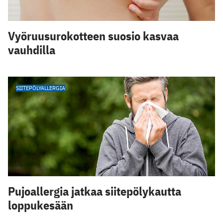
Vyöruusurokotteen suosio kasvaa
vauhdilla
SIITEPÖLYALLERGIA
Pujoallergia jatkaa siitepölykautta
loppukesään