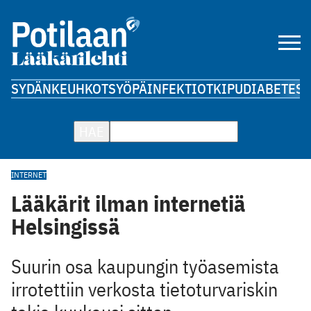
SYDÄN
KEUHKOT
SYÖPÄ
INFEKTIOT
KIPU
DIABETES
A
HAE
INTERNET
Lääkärit ilman internetiä
Helsingissä
Suurin osa kaupungin työasemista
irrotettiin verkosta tietoturvariskin