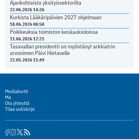
Ajankohtaista yksityissektorilta
22.06.2026 14:26
Kurkista Lääkäripäivien 2027 ohjelmaan
18.06.2026 08:58
Poikkeuksia toimiston kesäaukioloissa
11.06.2026 12:21
Tasavallan presidentti on myöntänyt arkkiatrin
arvonimen Päivi Hietaselle
22.05.2026 11:49
Mediakortti
Me
Ota yhteyttä
Tilaa uutiskirje