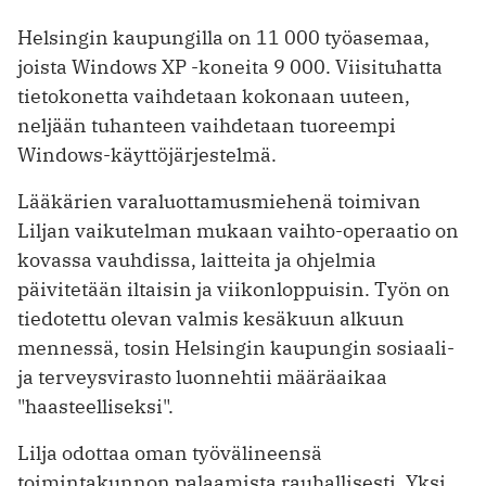
Helsingin kaupungilla on 11 000 työasemaa,
joista Windows XP -koneita 9 000. Viisituhatta
tietokonetta vaihdetaan kokonaan uuteen,
neljään tuhanteen vaihdetaan tuoreempi
Windows-käyttöjärjestelmä.
Lääkärien varaluottamusmiehenä toimivan
Liljan vaikutelman mukaan vaihto-operaatio on
kovassa vauhdissa, laitteita ja ohjelmia
päivitetään iltaisin ja viikonloppuisin. Työn on
tiedotettu olevan valmis kesäkuun alkuun
mennessä, tosin Helsingin kaupungin sosiaali-
ja terveysvirasto luonnehtii määräaikaa
"haasteelliseksi".
Lilja odottaa oman työvälineensä
toimintakunnon palaamista rauhallisesti. Yksi