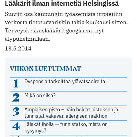
Lääkärit ilman internetiä Helsingissä
Suurin osa kaupungin työasemista irrotettiin
verkosta tietoturvariskin takia kuukausi sitten.
Terveyskeskuslääkärit googlaavat nyt
älypuhelimillaan.
13.5.2014
VIIKON LUETUIMMAT
1
Dyspepsia tarkoittaa ylävatsaoireita
2
Mikä on silsa?
3
Ampiaisen pisto – näin hoidat pistoksen ja
tunnistat vakavan allergisen reaktion
4
Läiskät iholla — tunnistatko, mistä on
kysymys?