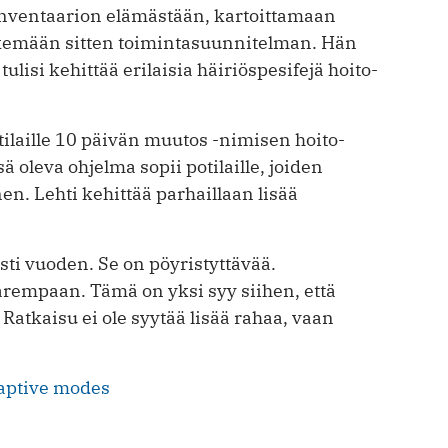
inventaarion elämästään, kartoittamaan
ekemään sitten toimintasuunnitelman. Hän
lisi kehittää erilaisia häiriöspesifejä hoito-
tilaille 10 päivän muutos -nimisen hoito-
 oleva ohjelma sopii potilaille, joiden
n. Lehti kehittää parhaillaan lisää
ti vuoden. Se on pöyristyttävää.
rempaan. Tämä on yksi syy siihen, että
Ratkaisu ei ole syytää lisää rahaa, vaan
daptive modes