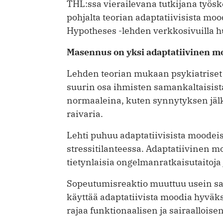
THL:ssa vierailevana tutkijana työsk
pohjalta teorian adaptatiivisista mood
Hypotheses -lehden verkkosivuilla h
Masennus on yksi adaptatiivinen m
Lehden teorian mukaan psykiatriset 
suurin osa ihmisten samankaltaisista
normaaleina, kuten synnytyksen jälk
raivaria.
Lehti puhuu adaptatiivisista moodeis
stressitilanteessa. Adaptatiivinen mo
tietynlaisia ongelmanratkaisutaitoja
Sopeutumisreaktio muuttuu usein saira
käyttää adaptatiivista moodia ­hyväks
rajaa funktionaalisen ja sairaalloisen