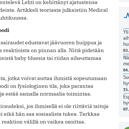
entelevä Lehti on kehittänyt ajatustensa
eista. Artikkeli teoriasta julkaistiin Medical
uhtikuussa.
oodi
Yl
ai
sairaudet edustavat jäävuoren huippua ja
hu
 reaktioista on pinnan alla. Niitä pidetään
03
Nä
eistä baby bluesia tai riidan aiheuttamaa
me
04
Su
ta, jotka voivat auttaa ihmistä sopeutumaan
hy
odi on fysiologinen tila, ­joka parantaa
15
 ja estää samalla normaalia toimintaa.
Es
hy
udeksi, jos ihmisellä ei ole riittäviä taitoja
07
i eikä hän saa sosiaalista tukea. Tarkkaa
 reaktion välillä on vaikea osoittaa.