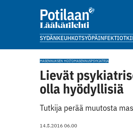
SYDÄN
KEUHKOT
SYÖPÄ
INFEKTIOT
KI
MASENNUKSEN HOITO
MASENNUS
PSYKIATRIA
Lievät psykiatris
olla hyödyllisiä
Tutkija perää muutosta ma
14.5.2016 06.00