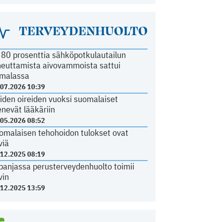
TERVEYDENHUOLTO
i 80 prosenttia sähköpotkulautailun
heuttamista aivovammoista sattui
malassa
.07.2026 10:39
iden oireiden vuoksi suomalaiset
nevät lääkäriin
.05.2026 08:52
omalaisen tehohoidon tulokset ovat
viä
.12.2025 08:19
panjassa perusterveydenhuolto toimii
vin
.12.2025 13:59