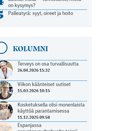
4
on kysymys?
5
Palleatyrä: syyt, oireet ja hoito
KOLUMNI
Terveys on osa turvallisuutta
26.04.2026 15:32
Viikon käänteiset uutiset
15.03.2026 10:15
Kosketuksella olisi monenlaista
käyttöä parantamisessa
11.12.2025 09:58
Espanjassa