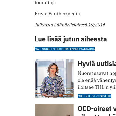
toimittaja
Kuva: Panthermedia
Julkaistu Lääkärilehdessä 19/2016
Lue lisää jutun aiheesta
MASENNUKSEN HOITO
MASENNUS
PSYKIATRIA
Hyviä uutisi
Nuoret saavat nop
ole enää vähenty
iloitsee THL:n yl
MIELENTERVEYSPALVELUT
OCD-oireet v