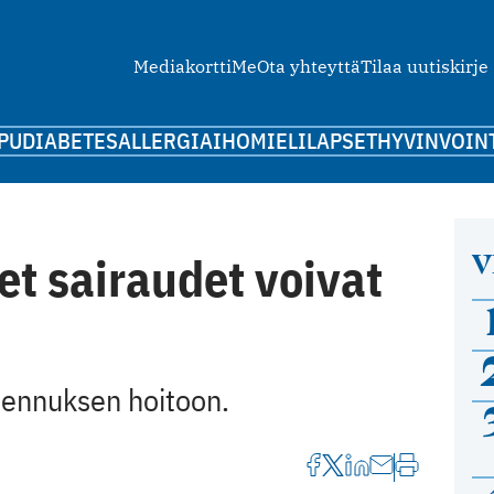
Mediakortti
Me
Ota yhteyttä
Tilaa uutiskirje
PU
DIABETES
ALLERGIA
IHO
MIELI
LAPSET
HYVINVOIN
V
et sairaudet voivat
sennuksen hoitoon.