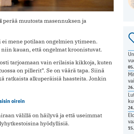
ti
perää muutosta masennuksen ja
 ei mene potilaan ongelmien ytimeen.
 niin kauan, että ongelmat kroonistuvat.
Un
vu
sti tarjoamaan vain erilaisia kikkoja, kuten
05
tuossa on pillerit”. Se on väärä tapa. Siinä
Mi
 ratkaista alkuperäisiä haasteita. Jonkin
va
26
Lu
ku
isin oirein
24
El
airaan välillä on häilyvä ja että useimmat
va
 lyhytkestoisina hyödyllisiä.
15