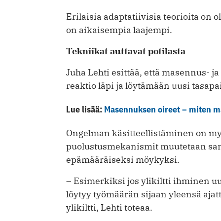
Erilaisia adaptatiivisia teorioita on
on aikaisempia laajempi.
Tekniikat auttavat potilasta
Juha Lehti esittää, että masennus- ja
reaktio läpi ja löytämään uusi tasapa
Lue lisää:
Masennuksen oireet – miten ma
Ongelman käsitteellistäminen on myö
puolustusmekanismit muutetaan sanal
epämääräiseksi möykyksi.
– Esimerkiksi jos ylikiltti ihminen 
löytyy työmäärän sijaan yleensä ajat
ylikiltti, Lehti toteaa.