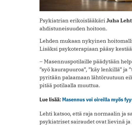
Psykiatrian erikoislääkäri
Juha Leh
ahdistuneisuuden hoitoon.
Lehden mukaan nykyinen hoitomalli
Lisäksi psykoterapiaan pääsy kestää
– Masennuspotilaille päädytään helpo
”syö kaurapuuroa”, ”käy lenkillä” ja ”
pyritään palaamaan lähtöruutuun eikä
pitää potilaalla muuttua.
Lue lisää:
Masennus voi oireilla myös fyys
Lehti katsoo, että raja normaalin ja s
psykiatriset sairaudet ovat lievinä ja