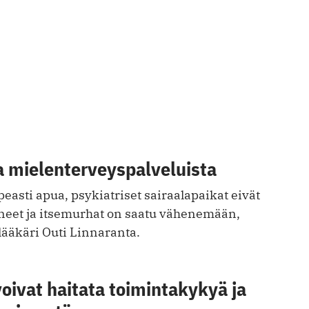
a mielenterveyspalveluista
easti apua, psykiatriset sairaalapaikat eivät
neet ja itsemurhat on saatu vähenemään,
ilääkäri Outi Linnaranta.
oivat haitata toimintakykyä ja