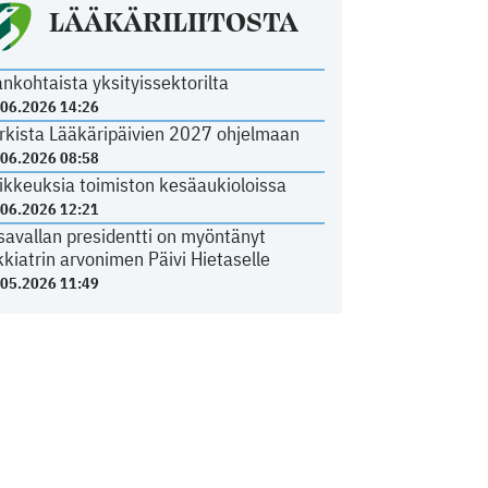
LÄÄKÄRILIITOSTA
ankohtaista yksityissektorilta
.06.2026 14:26
rkista Lääkäripäivien 2027 ohjelmaan
.06.2026 08:58
ikkeuksia toimiston kesäaukioloissa
.06.2026 12:21
savallan presidentti on myöntänyt
kkiatrin arvonimen Päivi Hietaselle
.05.2026 11:49