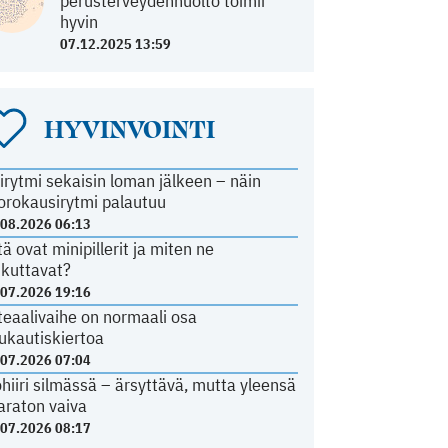
perusterveydenhuolto toimii
hyvin
07.12.2025 13:59
HYVINVOINTI
irytmi sekaisin loman jälkeen – näin
orokausirytmi palautuu
.08.2026 06:13
tä ovat minipillerit ja miten ne
ikuttavat?
.07.2026 19:16
teaalivaihe on normaali osa
ukautiskiertoa
.07.2026 07:04
ohiiri silmässä – ärsyttävä, mutta yleensä
araton vaiva
.07.2026 08:17