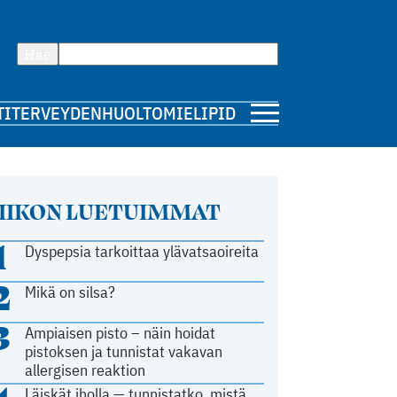
Hae
TI
TERVEYDENHUOLTO
MIELIPIDE
IIKON LUETUIMMAT
1
Dyspepsia tarkoittaa ylävatsaoireita
2
Mikä on silsa?
3
Ampiaisen pisto – näin hoidat
pistoksen ja tunnistat vakavan
allergisen reaktion
Läiskät iholla — tunnistatko, mistä