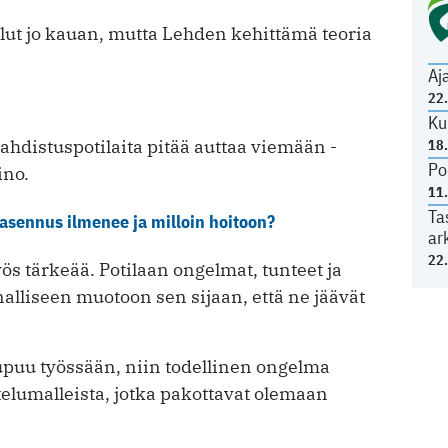
 ollut jo kauan, mutta Lehden kehittämä teoria
Aj
22
Ku
 ahdistuspotilaita pitää auttaa viemään ­
18
Po
ino.
11
Ta
sennus ilmenee ja milloin hoitoon?
ar
22
s tärkeää. Potilaan ongelmat, tunteet ja
liseen muotoon sen sijaan, että ne jäävät
uupuu työssään, niin todellinen ongelma
telumalleista, jotka pakottavat olemaan