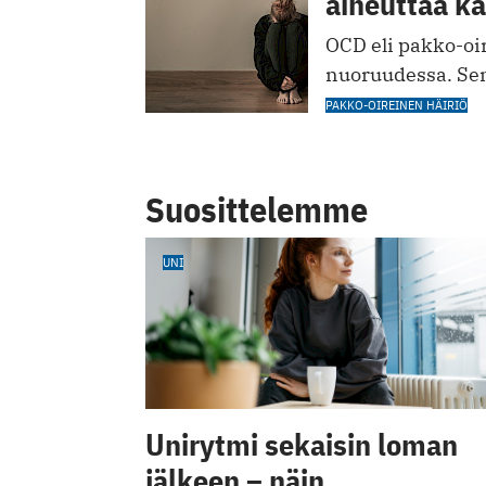
aiheuttaa k
OCD eli pakko-oir
nuoruudessa. Sen
PAKKO-OIREINEN HÄIRIÖ
Suosittelemme
UNI
Unirytmi sekaisin loman
jälkeen – näin