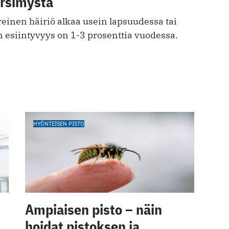
ärsimystä
einen häiriö alkaa usein lapsuudessa tai
 esiintyvyys on 1-3 prosenttia vuodessa.
HYÖNTEISEN PISTO
Ampiaisen pisto – näin
hoidat pistoksen ja