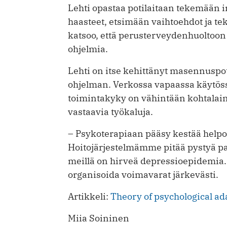
Lehti opastaa potilaitaan tekemään 
haasteet, etsimään vaihtoehdot ja t
katsoo, että perusterveydenhuoltoon tu
ohjelmia.
Lehti on itse kehittänyt masennus­po
ohjelman. Verkossa vapaassa käytössä
toimintakyky on vähintään kohtalaine
vastaavia työkaluja.
– Psykoterapiaan pääsy kestää helpos
Hoitojärjestelmämme pitää pystyä pa
meillä on hirveä depressioepidemia. 
organisoida voimavarat järkevästi.
Artikkeli:
Theory of psychological a
Miia Soininen