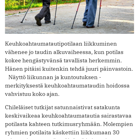
Keuhkoahtaumatautipotilaan liikkuminen
vähenee jo taudin alkuvaiheessa, kun potilas
kokee hengästyvänsä tavallista herkemmin.
Hänen pitäisi ­kuitenkin tehdä juuri päinvastoin.
Näyttö liikunnan ja kuntoutuksen ­
merkityksestä keuhkoahtaumataudin hoidossa
vahvistuu koko ajan.
Chileläiset tutkijat satunnaistivat satakunta
keskivaikeaa keuhkoahtaumatautia sairastavaa
­potilasta kahteen tutkimusryhmään. Molempien
ryhmien potilaita käskettiin liikkumaan 30