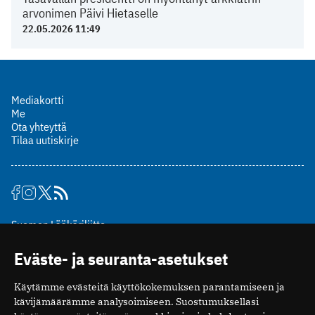
arvonimen Päivi Hietaselle
22.05.2026 11:49
Mediakortti
Me
Ota yhteyttä
Tilaa uutiskirje
Suomen Lääkäriliitto
Mäkelänkatu 2, PL 49
Eväste- ja seuranta-asetukset
00510 Helsinki
puh. (09) 393 091
Käytämme evästeitä käyttökokemuksen parantamiseen ja
toimitus@potilaanlaakarilehti.fi
kävijämäärämme analysoimiseen. Suostumuksellasi