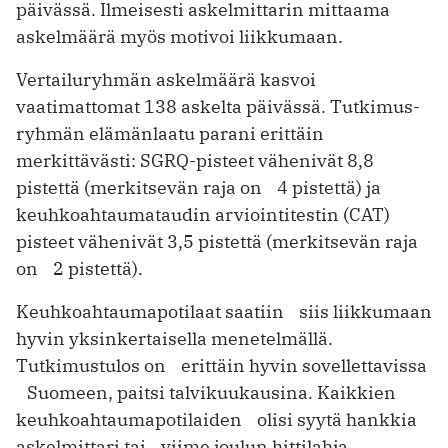
päivässä. Ilmeisesti askelmittarin mittaama
askelmäärä myös motivoi liikkumaan.
Vertailuryhmän askelmäärä kasvoi
vaatimattomat 138 askelta päivässä. Tutkimus­
ryhmän elämänlaatu parani erittäin
merkittävästi: SGRQ-pisteet vähenivät 8,8
pistettä (merkitsevän raja on 4 ­pistettä) ja
keuhkoahtaumataudin arviointitestin (CAT)
pisteet vähenivät 3,5 pistettä (merkitsevän raja
on 2 pis­tettä).
Keuhkoahtaumapotilaat saatiin siis liikkumaan
hyvin yksinkertaisella menetelmällä.
Tutkimustulos on erittäin hyvin sovellettavissa
Suomeen, paitsi talvikuukausina. Kaikkien
keuhko­ahtaumapotilaiden olisi syytä hankkia
askelmittari tai viime joulun hittilahja