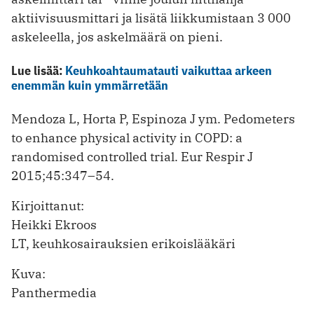
aktiivisuusmittari ja lisätä liikkumistaan 3 000
askeleella, jos askelmäärä on pieni.
Lue lisää:
Keuhkoahtaumatauti vaikuttaa arkeen
enemmän kuin ymmärretään
Mendoza L, Horta P, Espinoza J ym. Pedometers
to enhance physical activity in COPD: a
randomised controlled trial. Eur Respir J
2015;45:347–54.
Kirjoittanut:
Heikki Ekroos
LT, keuhkosairauksien erikoislääkäri
Kuva:
Panthermedia