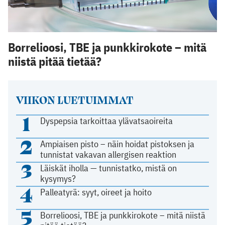
Borrelioosi, TBE ja punkkirokote – mitä
niistä pitää tietää?
VIIKON LUETUIMMAT
1
Dyspepsia tarkoittaa ylävatsaoireita
2
Ampiaisen pisto – näin hoidat pistoksen ja
tunnistat vakavan allergisen reaktion
3
Läiskät iholla — tunnistatko, mistä on
kysymys?
4
Palleatyrä: syyt, oireet ja hoito
5
Borrelioosi, TBE ja punkkirokote – mitä niistä