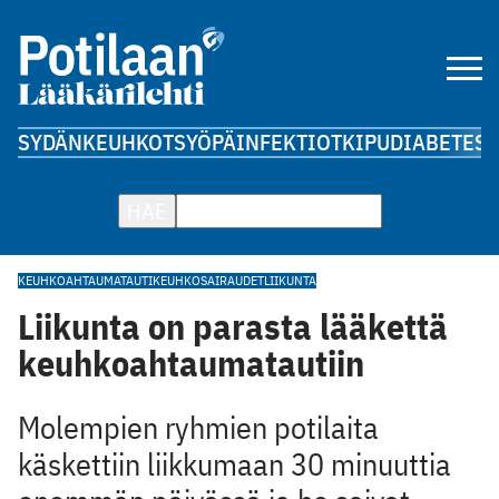
SYDÄN
KEUHKOT
SYÖPÄ
INFEKTIOT
KIPU
DIABETES
A
HAE
KEUHKOAHTAUMATAUTI
KEUHKOSAIRAUDET
LIIKUNTA
Liikunta on parasta lääkettä
keuhkoahtaumatautiin
Molempien ryhmien potilaita
käskettiin liikkumaan 30 minuuttia