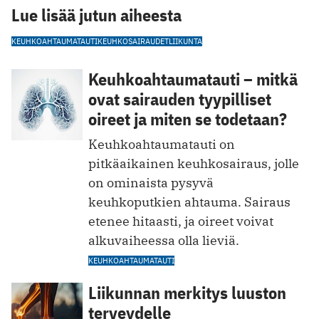
Lue lisää jutun aiheesta
KEUHKOAHTAUMATAUTI
KEUHKOSAIRAUDET
LIIKUNTA
Keuhkoahtaumatauti – mitkä
ovat sairauden tyypilliset
oireet ja miten se todetaan?
Keuhkoahtaumatauti on
pitkäaikainen keuhkosairaus, jolle
on ominaista pysyvä
keuhkoputkien ahtauma. Sairaus
etenee hitaasti, ja oireet voivat
alkuvaiheessa olla lieviä.
KEUHKOAHTAUMATAUTI
Liikunnan merkitys luuston
terveydelle