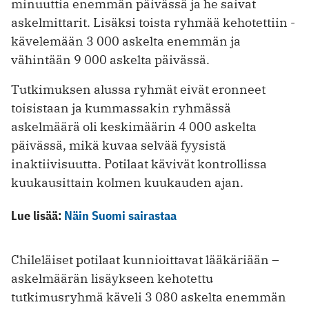
minuuttia enemmän päivässä ja he saivat
askelmittarit. Lisäksi toista ryhmää kehotettiin ­
kävelemään 3 000 askelta enemmän ja
vähintään 9 000 askelta päivässä.
Tutkimuksen alussa ryhmät eivät eronneet
toisistaan ja kummassakin ryhmässä
askelmäärä oli keskimäärin 4 000 askelta
päivässä, mikä kuvaa selvää fyysistä
inaktiivisuutta. Potilaat kävivät kontrollissa
kuukausittain kolmen kuukauden ajan.
Lue lisää:
Näin Suomi sairastaa
Chileläiset potilaat kunnioittavat ­lääkäriään –
askelmäärän lisäykseen kehotettu
tutkimusryhmä käveli 3 080 askelta enemmän