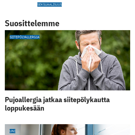
SEKSUAALISUUS
Suosittelemme
SIITEPÖLYALLERGIA
Pujoallergia jatkaa siitepölykautta
loppukesään
UNI