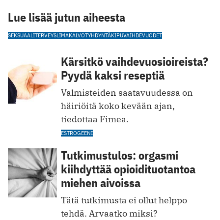
Lue lisää jutun aiheesta
SEKSUAALITERVEYS
LIMAKALVOT
YHDYNTÄKIPU
VAIHDEVUODET
Kärsitkö vaihdevuosioireista?
Pyydä kaksi reseptiä
Valmisteiden saatavuudessa on
häiriöitä koko kevään ajan,
tiedottaa Fimea.
ESTROGEENI
Tutkimustulos: orgasmi
kiihdyttää opioidituotantoa
miehen aivoissa
Tätä tutkimusta ei ollut helppo
tehdä. Arvaatko miksi?