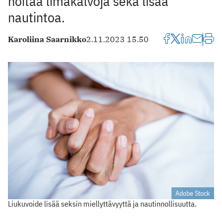
hoitaa limakalvoja sekä lisää
nautintoa.
Karoliina Saarnikko
2.11.2023 15.50
Adobe Stock
Liukuvoide lisää seksin miellyttävyyttä ja nautinnollisuutta.