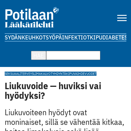
SYDÄN
KEUHKOT
SYÖPÄ
INFEKTIOT
KIPU
DIABETES
A
HAE
SEKSUAALITERVEYS
LIMAKALVOT
YHDYNTÄKIPU
VAIHDEVUODET
Liukuvoide — huviksi vai
hyödyksi?
Liukuvoiteen hyödyt ovat
moninaiset, sillä se vähentää kitkaa,