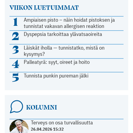
VIIKON LUETUIMMAT
1
Ampiaisen pisto – näin hoidat pistoksen ja
tunnistat vakavan allergisen reaktion
2
Dyspepsia tarkoittaa ylävatsaoireita
3
Läiskät iholla — tunnistatko, mistä on
kysymys?
4
Palleatyrä: syyt, oireet ja hoito
5
Tunnista punkin pureman jälki
KOLUMNI
Terveys on osa turvallisuutta
26.04.2026 15:32