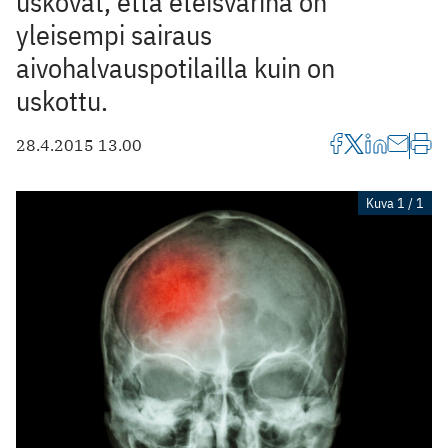
uskovat, että eteisvärinä on
yleisempi sairaus
aivohalvauspotilailla kuin on
uskottu.
28.4.2015 13.00
Kuva 1 / 1