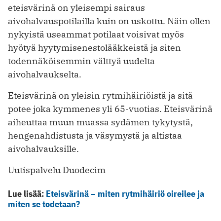
eteisvärinä on yleisempi sairaus
aivohalvauspotilailla kuin on uskottu. Näin ollen
nykyistä useammat potilaat voisivat myös
hyötyä hyytymisenestolääkkeistä ja siten
todennäköisemmin välttyä uudelta
aivohalvaukselta.
Eteisvärinä on yleisin rytmihäiriöistä ja sitä
potee joka kymmenes yli 65-vuotias. Eteisvärinä
aiheuttaa muun muassa sydämen tykytystä,
hengenahdistusta ja väsymystä ja altistaa
aivohalvauksille.
Uutispalvelu Duodecim
Lue lisää:
Eteisvärinä – miten rytmihäiriö oireilee ja
miten se todetaan?