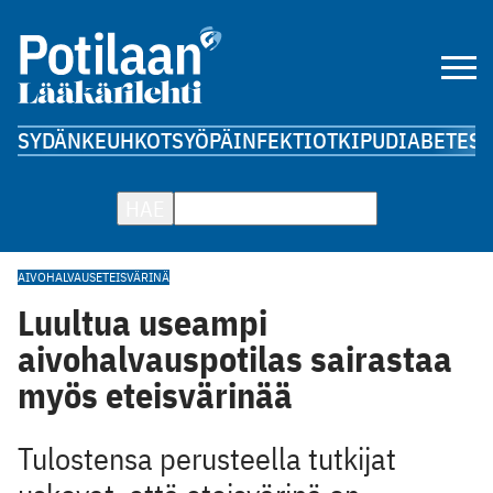
SYDÄN
KEUHKOT
SYÖPÄ
INFEKTIOT
KIPU
DIABETES
A
HAE
AIVOHALVAUS
ETEISVÄRINÄ
Luultua useampi
aivohalvauspotilas sairastaa
myös eteisvärinää
Tulostensa perusteella tutkijat