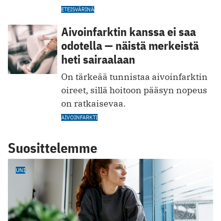
ETEISVÄRINÄ
Aivoinfarktin kanssa ei saa
odotella — näistä merkeistä
heti sairaalaan
On tärkeää tunnistaa aivoinfarktin
oireet, sillä hoitoon pääsyn nopeus
on ratkaisevaa.
AIVOINFARKTI
Suosittelemme
UNI