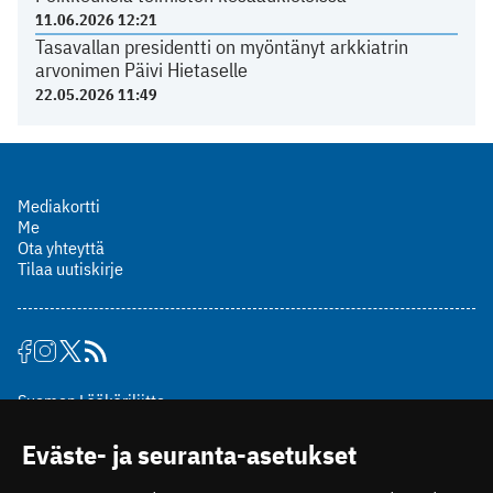
11.06.2026 12:21
Tasavallan presidentti on myöntänyt arkkiatrin
arvonimen Päivi Hietaselle
22.05.2026 11:49
Mediakortti
Me
Ota yhteyttä
Tilaa uutiskirje
Suomen Lääkäriliitto
Mäkelänkatu 2, PL 49
Eväste- ja seuranta-asetukset
00510 Helsinki
puh. (09) 393 091