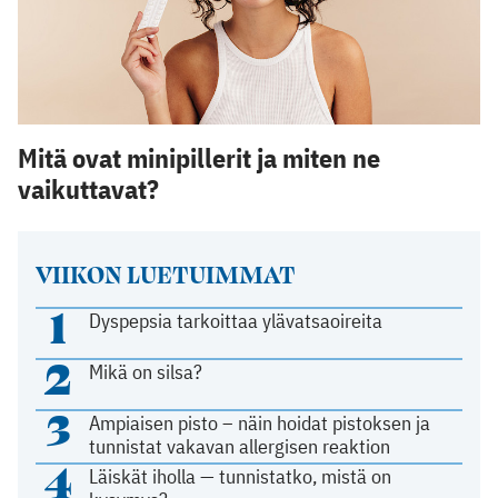
Mitä ovat minipillerit ja miten ne
vaikuttavat?
VIIKON LUETUIMMAT
1
Dyspepsia tarkoittaa ylävatsaoireita
2
Mikä on silsa?
3
Ampiaisen pisto – näin hoidat pistoksen ja
tunnistat vakavan allergisen reaktion
4
Läiskät iholla — tunnistatko, mistä on