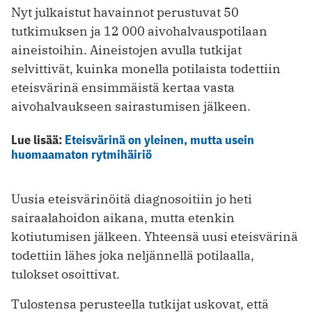
Nyt julkaistut havainnot perustuvat 50
tutkimuksen ja 12 000 aivohalvauspotilaan
aineistoihin. Aineistojen avulla tutkijat
selvittivät, kuinka monella potilaista todettiin
eteisvärinä ensimmäistä kertaa vasta
aivohalvaukseen sairastumisen jälkeen.
Lue lisää:
Eteisvärinä on yleinen, mutta usein
huomaamaton rytmihäiriö
Uusia eteisvärinöitä diagnosoitiin jo heti
sairaalahoidon aikana, mutta etenkin
kotiutumisen jälkeen. Yhteensä uusi eteisvärinä
todettiin lähes joka neljännellä potilaalla,
tulokset osoittivat.
Tulostensa perusteella tutkijat uskovat, että