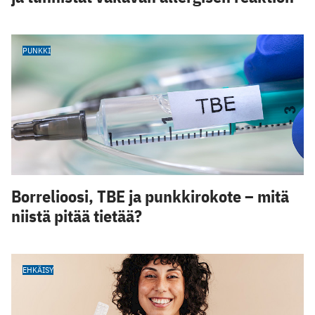
PUNKKI
Borrelioosi, TBE ja punkkirokote – mitä
niistä pitää tietää?
EHKÄISY