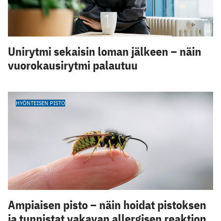
Unirytmi sekaisin loman jälkeen – näin
vuorokausirytmi palautuu
HYÖNTEISEN PISTO
Ampiaisen pisto – näin hoidat pistoksen
ja tunnistat vakavan allergisen reaktion