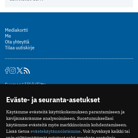
Mediakortti
Me
Ota yhteyttä
Tilaa uutiskirje
Suomen Lääkäriliitto
Mäkelänkatu 2, PL 49
Eväste- ja seuranta-asetukset
00510 Helsinki
puh. (09) 393 091
Käytämme evästeitä käyttökokemuksen parantamiseen ja
toimitus@potilaanlaakarilehti.fi
kävijämäärämme analysoimiseen. Suostumuksellasi
käytämme evästeitä myös markkinoinnin kohdentamiseen.
ISSN 2323-9476
Lisää tietoa
evästekäytännöistämme
. Voit hyväksyä kaikki tai
vain välttämättömät evästeet sekä muokata asetuksia