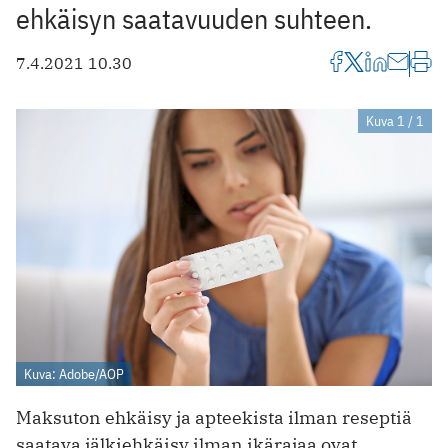
ehkäisyn saatavuuden suhteen.
7.4.2021 10.30
Kuva 1 / 1
Kuva: Adobe/AOP
Maksuton ehkäisy ja apteekista ilman reseptiä
saatava jälkiehkäisy ilman ikärajaa ovat