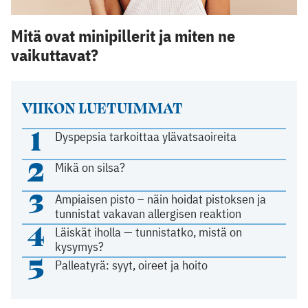
Mitä ovat minipillerit ja miten ne
vaikuttavat?
VIIKON LUETUIMMAT
1
Dyspepsia tarkoittaa ylävatsaoireita
2
Mikä on silsa?
3
Ampiaisen pisto – näin hoidat pistoksen ja
tunnistat vakavan allergisen reaktion
4
Läiskät iholla — tunnistatko, mistä on
kysymys?
5
Palleatyrä: syyt, oireet ja hoito