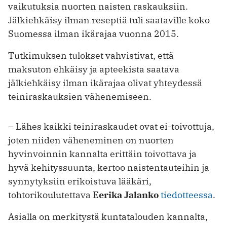
vaikutuksia nuorten naisten raskauksiin.
Jälkiehkäisy ilman reseptiä tuli saataville koko
Suomessa ilman ikärajaa vuonna 2015.
Tutkimuksen tulokset vahvistivat, että
maksuton ehkäisy ja apteekista saatava
jälkiehkäisy ilman ikärajaa olivat yhteydessä
teiniraskauksien vähenemiseen.
– Lähes kaikki teiniraskaudet ovat ei-toivottuja,
joten niiden väheneminen on nuorten
hyvinvoinnin kannalta erittäin toivottava ja
hyvä kehityssuunta, kertoo naistentauteihin ja
synnytyksiin erikoistuva lääkäri,
tohtorikoulutettava
Eerika Jalanko
tiedotteessa
.
Asialla on merkitystä kuntatalouden kannalta,