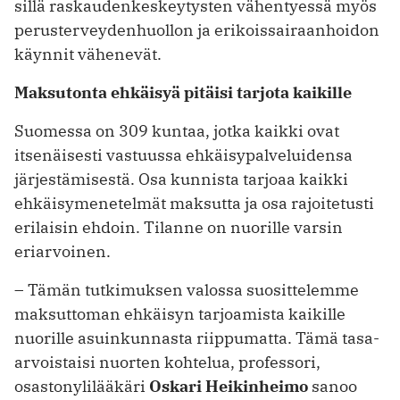
sillä raskaudenkeskeytysten vähentyessä myös
perusterveydenhuollon ja erikoissairaanhoidon
käynnit vähenevät.
Maksutonta ehkäisyä pitäisi tarjota kaikille
Suomessa on 309 kuntaa, jotka kaikki ovat
itsenäisesti vastuussa ehkäisypalveluidensa
järjestämisestä. Osa kunnista tarjoaa kaikki
ehkäisymenetelmät maksutta ja osa rajoitetusti
erilaisin ehdoin. Tilanne on nuorille varsin
eriarvoinen.
– Tämän tutkimuksen valossa suosittelemme
maksuttoman ehkäisyn tarjoamista kaikille
nuorille asuinkunnasta riippumatta. Tämä tasa-
arvoistaisi nuorten kohtelua, professori,
osastonylilääkäri
Oskari Heikinheimo
sanoo