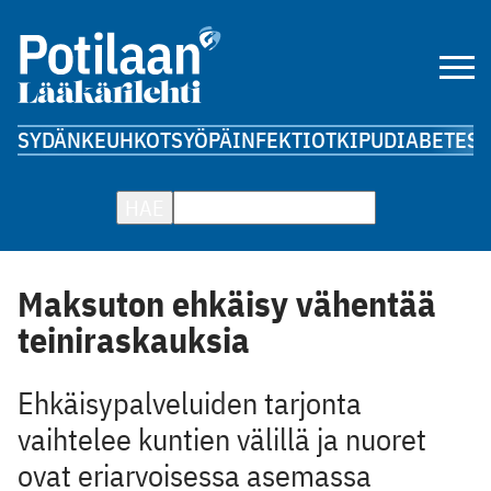
SYDÄN
KEUHKOT
SYÖPÄ
INFEKTIOT
KIPU
DIABETES
A
HAE
Maksuton ehkäisy vähentää
teiniraskauksia
Ehkäisypalveluiden tarjonta
vaihtelee kuntien välillä ja nuoret
ovat eriarvoisessa asemassa