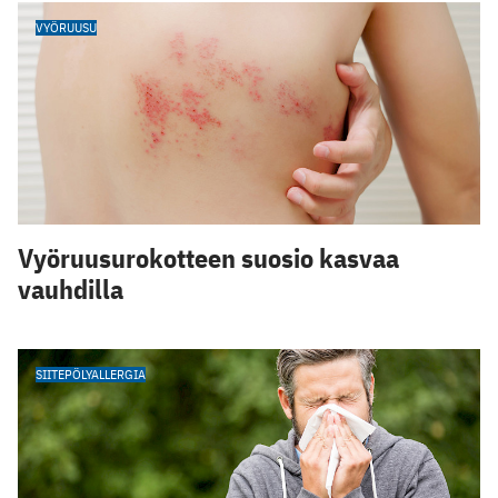
VYÖRUUSU
Vyöruusurokotteen suosio kasvaa
vauhdilla
SIITEPÖLYALLERGIA