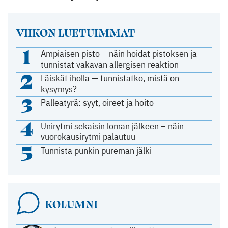
VIIKON LUETUIMMAT
1
Ampiaisen pisto – näin hoidat pistoksen ja
tunnistat vakavan allergisen reaktion
2
Läiskät iholla — tunnistatko, mistä on
kysymys?
3
Palleatyrä: syyt, oireet ja hoito
4
Unirytmi sekaisin loman jälkeen – näin
vuorokausirytmi palautuu
5
Tunnista punkin pureman jälki
KOLUMNI