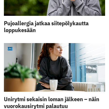
Pujoallergia jatkaa siitepölykautta
loppukesään
UNI
Unirytmi sekaisin loman jälkeen – näin
vuorokausirytmi palautuu