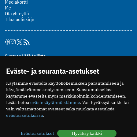
Mediakortti
Me
Ota yhteyttä
Tilaa uutiskirje
Suomen Lääkäriliitto
Mäkelänkatu 2, PL 49
Eväste- ja seuranta-asetukset
00510 Helsinki
puh. (09) 393 091
Käytämme evästeitä käyttökokemuksen parantamiseen ja
toimitus@potilaanlaakarilehti.fi
kävijämäärämme analysoimiseen. Suostumuksellasi
käytämme evästeitä myös markkinoinnin kohdentamiseen.
ISSN 2323-9476
Lisää tietoa
evästekäytännöistämme
. Voit hyväksyä kaikki tai
vain välttämättömät evästeet sekä muokata asetuksia
evästeasetuksissa
.
Evästeasetukset
Hyväksy kaikki