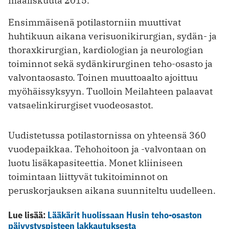
maaliskuuta 2015.
Ensimmäisenä potilastorniin muuttivat
huhtikuun aikana verisuonikirurgian, sydän- ja
thoraxkirurgian, kardiologian ja neurologian
toiminnot sekä sydänkirurginen teho-osasto ja
valvontaosasto. Toinen muuttoaalto ajoittuu
myöhäissyksyyn. Tuolloin Meilahteen palaavat
vatsaelinkirurgiset vuodeosastot.
Uudistetussa potilastornissa on yhteensä 360
vuodepaikkaa. Tehohoitoon ja -valvontaan on
luotu lisäkapasiteettia. Monet kliiniseen
toimintaan liittyvät tukitoiminnot on
peruskorjauksen aikana suunniteltu uudelleen.
Lue lisää:
Lääkärit huolissaan Husin teho-osaston
päivystyspisteen lakkautuksesta