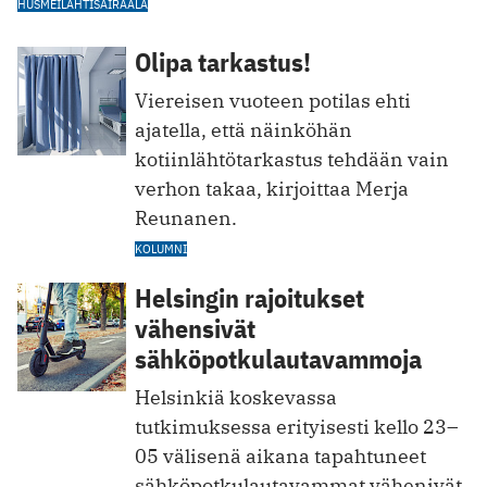
HUS
MEILAHTI
SAIRAALA
Olipa tarkastus!
Viereisen vuoteen potilas ehti
ajatella, että näinköhän
kotiinlähtötarkastus tehdään vain
verhon takaa, kirjoittaa Merja
Reunanen.
KOLUMNI
Helsingin rajoitukset
vähensivät
sähköpotkulautavammoja
Helsinkiä koskevassa
tutkimuksessa erityisesti kello 23–
05 välisenä aikana tapahtuneet
sähköpotkulautavammat vähenivät