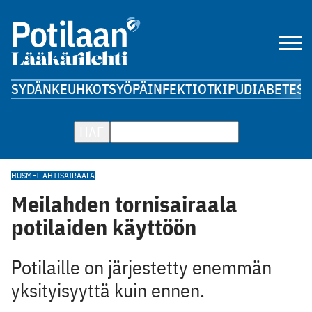
SYDÄN
KEUHKOT
SYÖPÄ
INFEKTIOT
KIPU
DIABETES
A
HAE
HUS
MEILAHTI
SAIRAALA
Meilahden tornisairaala
potilaiden käyttöön
Potilaille on järjestetty enemmän
yksityisyyttä kuin ennen.