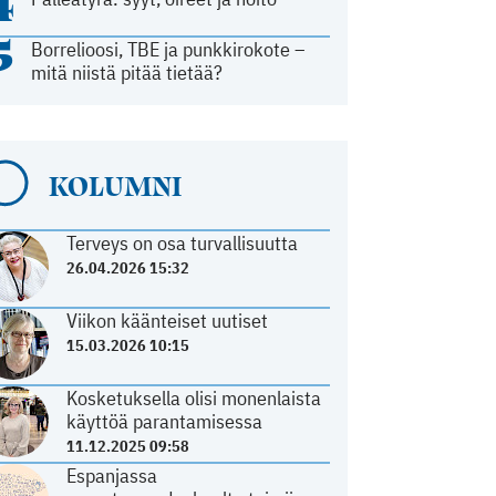
4
5
Borrelioosi, TBE ja punkkirokote –
mitä niistä pitää tietää?
KOLUMNI
Terveys on osa turvallisuutta
26.04.2026 15:32
Viikon käänteiset uutiset
15.03.2026 10:15
Kosketuksella olisi monenlaista
käyttöä parantamisessa
11.12.2025 09:58
Espanjassa