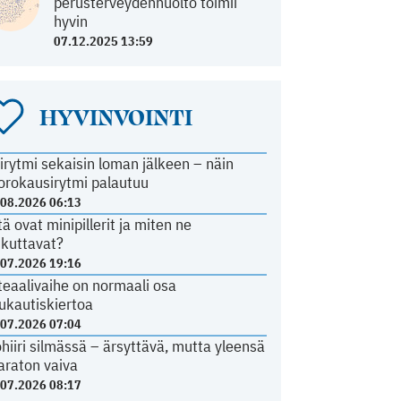
perusterveydenhuolto toimii
hyvin
07.12.2025 13:59
HYVINVOINTI
irytmi sekaisin loman jälkeen – näin
orokausirytmi palautuu
.08.2026 06:13
tä ovat minipillerit ja miten ne
ikuttavat?
.07.2026 19:16
teaalivaihe on normaali osa
ukautiskiertoa
.07.2026 07:04
ohiiri silmässä – ärsyttävä, mutta yleensä
araton vaiva
.07.2026 08:17