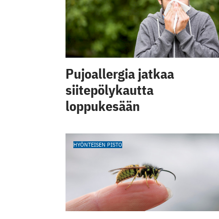
Pujoallergia jatkaa
siitepölykautta
loppukesään
HYÖNTEISEN PISTO