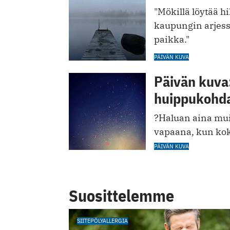
"Mökillä löytää h
kaupungin arjess
paikka."
PÄIVÄN KUVA
Päivän kuva:
huippukohd
?Haluan aina mui
vapaana, kun koko
PÄIVÄN KUVA
Suosittelemme
SIITEPÖLYALLERGIA