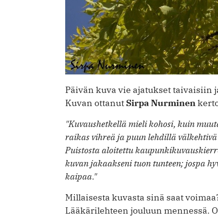
Päivän kuva vie ajatukset taivaisiin 
Kuvan ottanut
Sirpa Nurminen
kerto
"Kuvaushetkellä mieli kohosi, kuin muu
raikas vihreä ja puun lehdillä välkehtivä
Puistosta aloitettu kaupunkikuvauskierro
kuvan jakaakseni tuon tunteen; jospa hyvä
kaipaa."
Millaisesta kuvasta sinä saat voimaa?
Lääkärilehteen jouluun mennessä. Osa