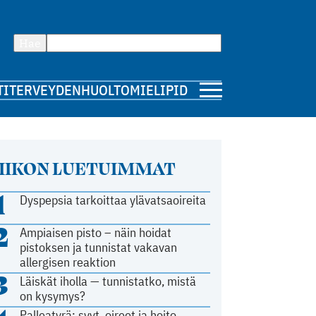
Hae
TI
TERVEYDENHUOLTO
MIELIPIDE
IIKON LUETUIMMAT
1
Dyspepsia tarkoittaa ylävatsaoireita
2
Ampiaisen pisto – näin hoidat
pistoksen ja tunnistat vakavan
allergisen reaktion
3
Läiskät iholla — tunnistatko, mistä
on kysymys?
Palleatyrä: syyt, oireet ja hoito