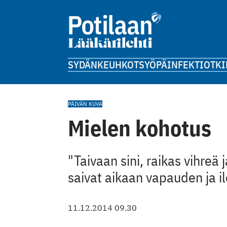
SYDÄN
KEUHKOT
SYÖPÄ
INFEKTIOT
KI
PÄIVÄN KUVA
Mielen kohotus
"Taivaan sini, raikas vihreä 
saivat aikaan vapauden ja i
11.12.2014 09.30