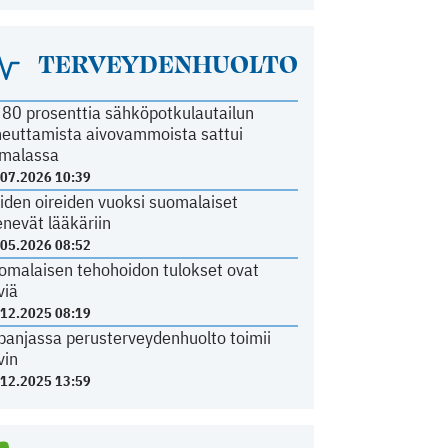
TERVEYDENHUOLTO
i 80 prosenttia sähköpotkulautailun
heuttamista aivovammoista sattui
malassa
.07.2026 10:39
iden oireiden vuoksi suomalaiset
nevät lääkäriin
.05.2026 08:52
omalaisen tehohoidon tulokset ovat
viä
.12.2025 08:19
panjassa perusterveydenhuolto toimii
vin
.12.2025 13:59