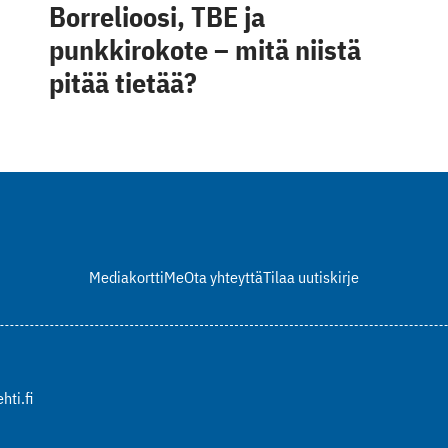
Borrelioosi, TBE ja
punkkirokote – mitä niistä
pitää tietää?
Mediakortti
Me
Ota yhteyttä
Tilaa uutiskirje
hti.fi