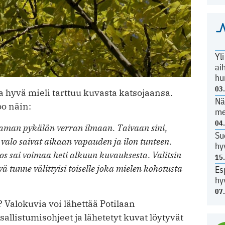
Yl
ai
hu
03
ja hyvä mieli tarttuu kuvasta katsojaansa.
Nä
o näin:
me
04
taman pykälän verran ilmaan. Taivaan sini,
Su
 valo saivat aikaan vapauden ja ilon tunteen.
hy
s sai voimaa heti alkuun kuvauksesta. Valitsin
15
 tunne välittyisi toiselle joka mielen kohotusta
Es
hy
07
 Valokuvia voi lähettää Potilaan
llistumisohjeet ja lähetetyt kuvat löytyvät