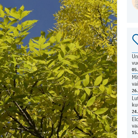
Un
vu
05
Mi
va
26
Lu
ku
24
El
va
15