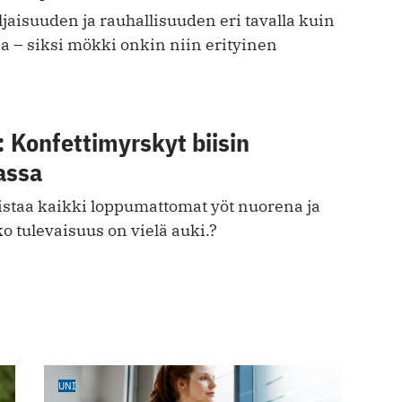
iljaisuuden ja rauhallisuuden eri tavalla kuin
a – siksi mökki onkin niin erityinen
 Konfettimyrskyt biisin
assa
staa kaikki loppumattomat yöt nuorena ja
 tulevaisuus on vielä auki.?
UNI