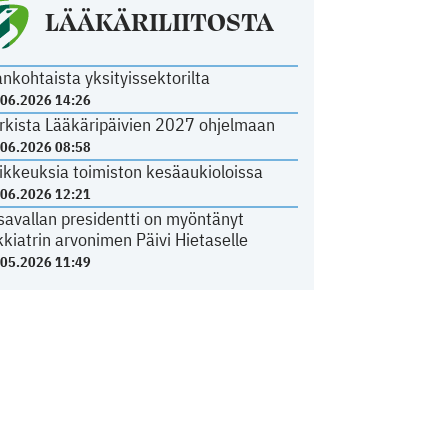
LÄÄKÄRILIITOSTA
ankohtaista yksityissektorilta
.06.2026 14:26
rkista Lääkäripäivien 2027 ohjelmaan
.06.2026 08:58
ikkeuksia toimiston kesäaukioloissa
.06.2026 12:21
savallan presidentti on myöntänyt
kkiatrin arvonimen Päivi Hietaselle
.05.2026 11:49