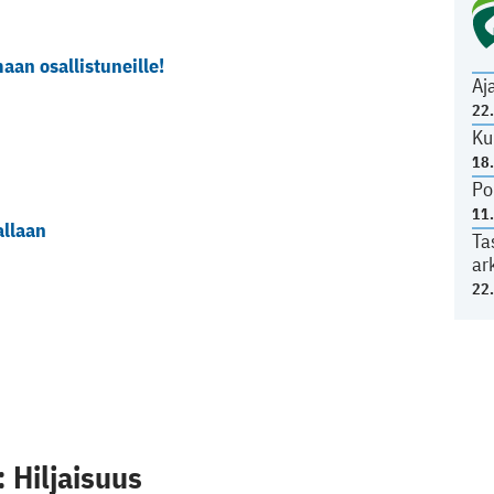
an osallistuneille!
Aj
22
Ku
18
Po
11
allaan
Ta
ar
22
 Hiljaisuus