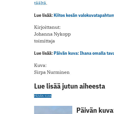
täältä
.
Lue lisää:
Kiitos kesän valokuvatapahtuma
Kirjoittanut:
Johanna Nykopp
toimittaja
Lue lisää:
Päivän kuva: Ihana omalla tav
Kuva:
Sirpa Nurminen
Lue lisää jutun aiheesta
PÄIVÄN KUVA
Päivän kuva: