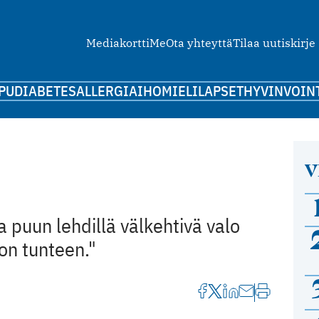
Mediakortti
Me
Ota yhteyttä
Tilaa uutiskirje
PU
DIABETES
ALLERGIA
IHO
MIELI
LAPSET
HYVINVOIN
V
ja puun lehdillä välkehtivä valo
lon tunteen."