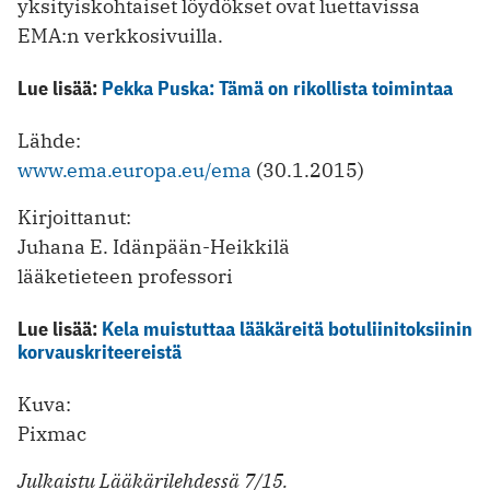
yksityiskohtaiset löydökset ovat luettavissa
EMA:n verkkosivuilla.
Lue lisää:
Pekka Puska: Tämä on rikollista toimintaa
Lähde:
www.ema.europa.eu/ema
(30.1.2015)
Kirjoittanut:
Juhana E. Idänpään-Heikkilä
lääketieteen professori
Lue lisää:
Kela muistuttaa lääkäreitä botuliinitoksiinin
korvauskriteereistä
Kuva:
Pixmac
Julkaistu Lääkärilehdessä 7/15.