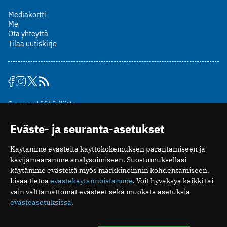
Mediakortti
Me
Ota yhteyttä
Tilaa uutiskirje
Suomen Lääkäriliitto
Mäkelänkatu 2, PL 49
Eväste- ja seuranta-asetukset
00510 Helsinki
puh. (09) 393 091
Käytämme evästeitä käyttökokemuksen parantamiseen ja
toimitus@potilaanlaakarilehti.fi
kävijämäärämme analysoimiseen. Suostumuksellasi
käytämme evästeitä myös markkinoinnin kohdentamiseen.
ISSN 2323-9476
Lisää tietoa
evästekäytännöistämme
. Voit hyväksyä kaikki tai
vain välttämättömät evästeet sekä muokata asetuksia
evästeasetuksissa
.