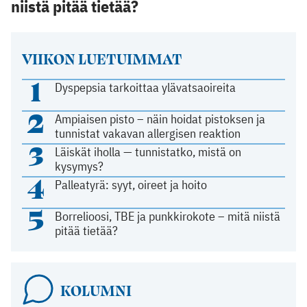
niistä pitää tietää?
VIIKON LUETUIMMAT
1
Dyspepsia tarkoittaa ylävatsaoireita
2
Ampiaisen pisto – näin hoidat pistoksen ja
tunnistat vakavan allergisen reaktion
3
Läiskät iholla — tunnistatko, mistä on
kysymys?
4
Palleatyrä: syyt, oireet ja hoito
5
Borrelioosi, TBE ja punkkirokote – mitä niistä
pitää tietää?
KOLUMNI