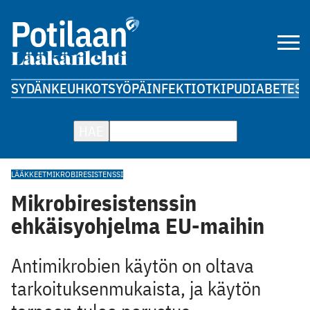
SYDÄN
KEUHKOT
SYÖPÄ
INFEKTIOT
KIPU
DIABETES
A
HAE
LÄÄKKEET
MIKROBIRESISTENSSI
Mikrobiresistenssin
ehkäisyohjelma EU-maihin
Antimikrobien käytön on oltava
tarkoituksenmukaista, ja käytön