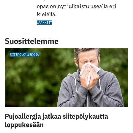
opas on nyt julkaistu usealla eri
kielellä.
LÄÄKKEET
Suosittelemme
SIITEPÖLYALLERGIA
Pujoallergia jatkaa siitepölykautta
loppukesään