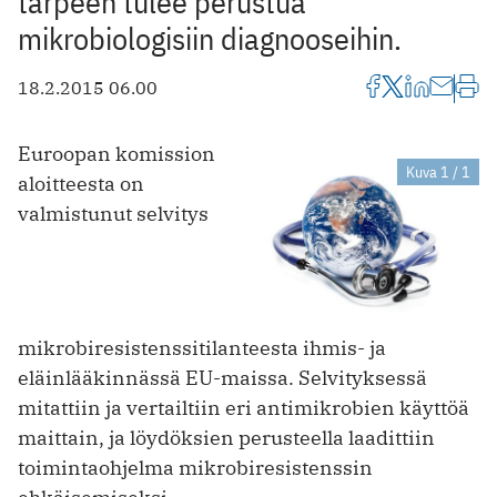
tarpeen tulee perustua
mikrobiologisiin diagnooseihin.
18.2.2015 06.00
Euroopan komission
Kuva 1 / 1
aloitteesta on
valmistunut selvitys
mikrobiresistenssitilanteesta ihmis- ja
eläinlääkinnässä EU-maissa. Selvityksessä
mitattiin ja vertailtiin eri antimikrobien käyttöä
maittain, ja löydöksien perusteella laadittiin
toimintaohjelma mikrobiresistenssin