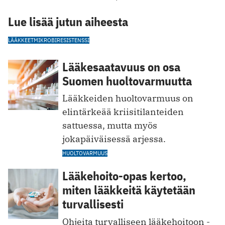
Lue lisää jutun aiheesta
LÄÄKKEET
MIKROBIRESISTENSSI
Lääkesaatavuus on osa
Suomen huoltovarmuutta
Lääkkeiden huoltovarmuus on
elintärkeää kriisitilanteiden
sattuessa, mutta myös
jokapäiväisessä arjessa.
HUOLTOVARMUUS
Lääkehoito-opas kertoo,
miten lääkkeitä käytetään
turvallisesti
Ohjeita turvalliseen lääkehoitoon -