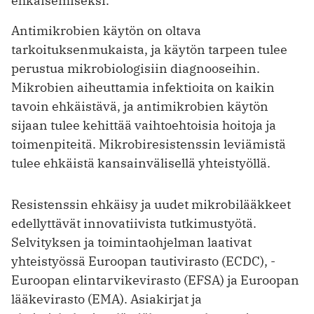
ehkäisemiseksi.
Antimikrobien käytön on oltava
tarkoituksenmukaista, ja käytön tarpeen tulee
perustua mikrobiologisiin diagnooseihin.
Mikrobien aiheuttamia infektioita on kaikin
tavoin ehkäistävä, ja antimikrobien käytön
sijaan tulee kehittää vaihtoehtoisia hoitoja ja
toimenpiteitä. Mikrobiresistenssin leviämistä
tulee ehkäistä kansainvälisellä yhteistyöllä.
Resistenssin ehkäisy ja uudet mikrobilääkkeet
edellyttävät innovatiivista tutkimustyötä.
Selvityksen ja toimintaohjelman laativat
yhteistyössä Euroopan tautivirasto (ECDC), ­
Euroopan elintarvikevirasto (EFSA) ja Euroopan
lääkevirasto (EMA). Asiakirjat ja