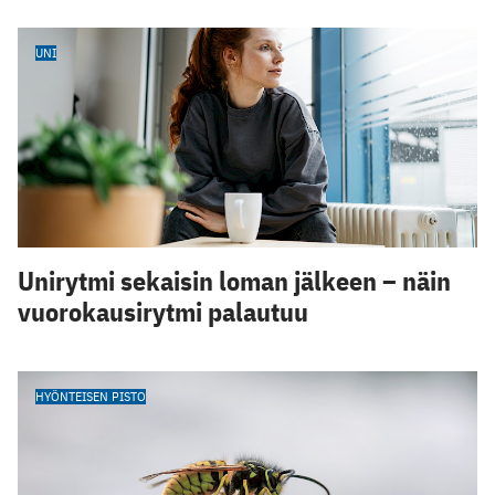
UNI
Unirytmi sekaisin loman jälkeen – näin
vuorokausirytmi palautuu
HYÖNTEISEN PISTO