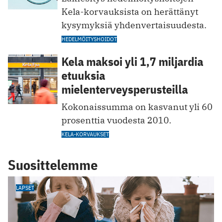
Kela-korvauksista on herättänyt
kysymyksiä yhdenvertaisuudesta.
HEDELMÖITYSHOIDOT
Kela maksoi yli 1,7 miljardia
etuuksia
mielenterveysperusteilla
Kokonaissumma on kasvanut yli 60
prosenttia vuodesta 2010.
KELA-KORVAUKSET
Suosittelemme
LAPSET