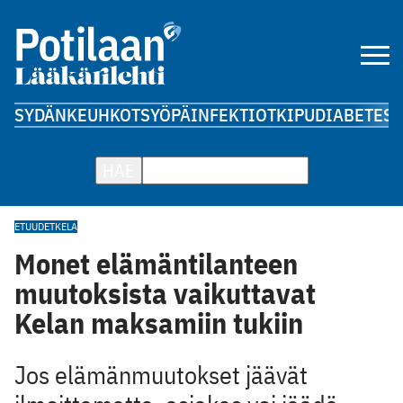
SYDÄN
KEUHKOT
SYÖPÄ
INFEKTIOT
KIPU
DIABETES
A
HAE
ETUUDET
KELA
Monet elämäntilanteen
muutoksista vaikuttavat
Kelan maksamiin tukiin
Jos elämänmuutokset jäävät