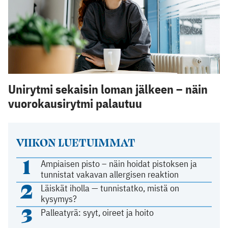
Unirytmi sekaisin loman jälkeen – näin
vuorokausirytmi palautuu
VIIKON LUETUIMMAT
1
Ampiaisen pisto – näin hoidat pistoksen ja
tunnistat vakavan allergisen reaktion
2
Läiskät iholla — tunnistatko, mistä on
kysymys?
3
Palleatyrä: syyt, oireet ja hoito