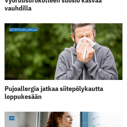
Vyöruusurokotteen suosio kasvaa
vauhdilla
SIITEPÖLYALLERGIA
Pujoallergia jatkaa siitepölykautta
loppukesään
UNI