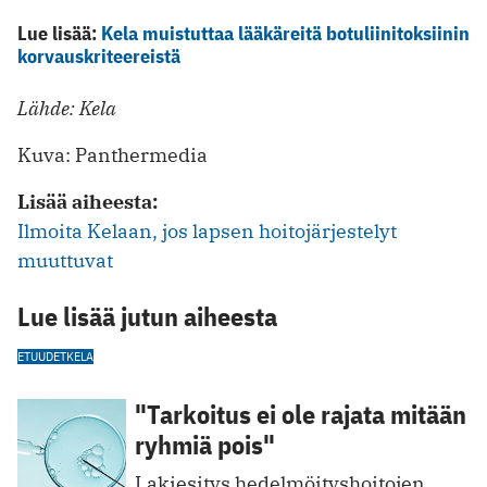
Lue lisää:
Kela muistuttaa lääkäreitä botuliinitoksiinin
korvauskriteereistä
Lähde: Kela
Kuva: Panthermedia
Lisää aiheesta:
Ilmoita Kelaan, jos lapsen hoitojärjestelyt
muuttuvat
Lue lisää jutun aiheesta
ETUUDET
KELA
"Tarkoitus ei ole rajata mitään
ryhmiä pois"
Lakiesitys hedelmöityshoitojen