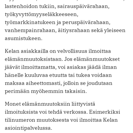
lastenhoidon tukiin, sairauspäivärahaan,
työkyvyttömyyseläkkeeseen,
työmarkkinatukeen ja peruspäivärahaan,
vanhempainrahaan, äitiysrahaan sekä yleiseen
asumistukeen.
Kelan asiakkailla on velvollisuus ilmoittaa
elämänmuutoksistaan. Jos elämänmuutokset
jäävät ilmoittamatta, voi asiakas jäädä ilman
hänelle kuuluvaa etuutta tai tukea voidaan
maksaa aiheettomasti, jolloin se joudutaan
perimään myöhemmin takaisin.
Monet elämänmuutoksiin liittyvistä
ilmoituksista voi tehdä verkossa. Esimerkiksi
tilinumeron muutoksesta voi ilmoittaa Kelan
asiointipalvelussa.