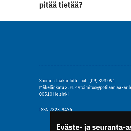
pitää tietää?
Suomen Lääkäriliitto
puh. (09) 393 091
Mäkelänkatu 2, PL 49
toimitus@potilaanlaakarile
00510 Helsinki
ISSN 2323-9476
Eväste- ja seuranta-