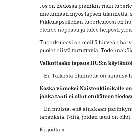
Jos on tiedossa pienikin riski tuberku
miettimään myös lapsen tilannetta, sit
Pikkulapsellehan tuberkuloosi on huo
etenee nopeasti ja tulee helposti ylei
Tuberkuloosi on meillä hirveän harvi
puolet niistä tartuttavia. Todennäköi
Vaikuttaako tapaus HUS:n käytäntö
– Ei. Tällaista tilannetta on sinänsä h
Koska viimeksi Naistenklinikalle on
jonka tauti ei ollut etukäteen tiedos
– En muista, että ainakaan parinkym
tapauksia. Niitä, joiden tauti on ollut
Kirjoittaja