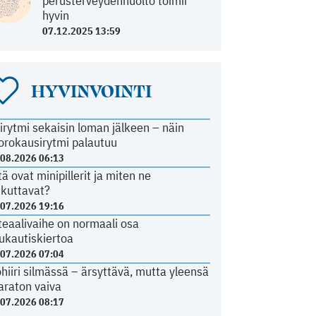
perusterveydenhuolto toimii
hyvin
07.12.2025 13:59
HYVINVOINTI
irytmi sekaisin loman jälkeen – näin
orokausirytmi palautuu
.08.2026 06:13
tä ovat minipillerit ja miten ne
ikuttavat?
.07.2026 19:16
teaalivaihe on normaali osa
ukautiskiertoa
.07.2026 07:04
ohiiri silmässä – ärsyttävä, mutta yleensä
araton vaiva
.07.2026 08:17