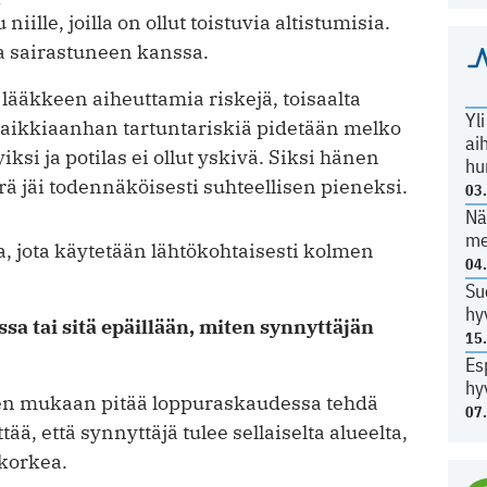
iille, joilla on ollut toistuvia altistumisia.
la sairastuneen kanssa.
lääkkeen aiheuttamia riskejä, toisaalta
Yl
kaikkiaanhan tartuntariskiä pidetään melko
ai
iksi ja potilas ei ollut yskivä. Siksi hänen
hu
ä jäi todennäköisesti suhteellisen pieneksi.
03
Nä
me
, jota käytetään lähtökohtaisesti kolmen
04
Su
hy
sa tai sitä epäillään, miten synnyttäjän
15
Es
hy
jeen mukaan pitää loppuraskaudessa tehdä
07
ää, että synnyttäjä tulee sellaiselta alueelta,
 korkea.