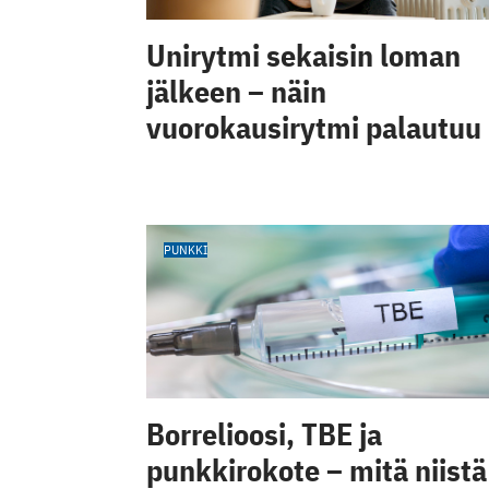
Unirytmi sekaisin loman
jälkeen – näin
vuorokausirytmi palautuu
PUNKKI
Borrelioosi, TBE ja
punkkirokote – mitä niistä