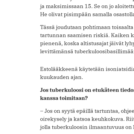
ja maksimissaan 15. Se on jo aloitettu n
He olivat pisimpään samalla osastol
Tässä joudutaan pohtimaan toisaalta 
tartunnan saamisen riskiä. Kaiken 
pienenä, koska altistusajat jäivät lyhy
levittämänsä tuberkuloosibasillimäär
Estolääkkeenä käytetään isoniatsidia
kuukauden ajan.
Jos tuberkuloosi on etukäteen tiedos
kanssa toimitaan?
– Jos on syytä epäillä tartuntaa, oh
oirekysely ja katsoa keuhkokuva. Riitt
jolla tuberkuloosin ilmaantuvuus on