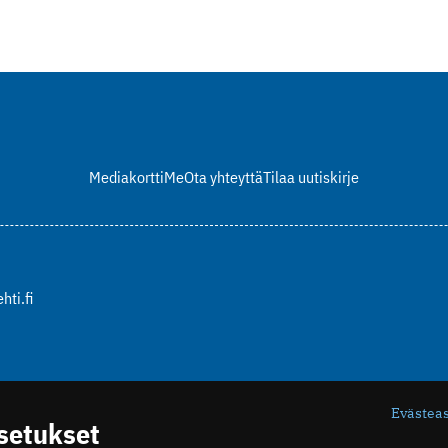
Mediakortti
Me
Ota yhteyttä
Tilaa uutiskirje
hti.fi
Evästea
asetukset