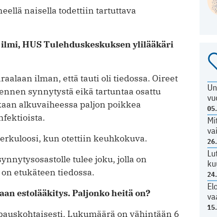
eellä naisella todettiin tartuttava
i ilmi, HUS Tulehduskeskuksen ylilääkäri
raalaan ilman, että tauti oli tiedossa. Oireet
Un
 ennen synnytystä eikä tartuntaa osattu
vu
nkaan alkuvaiheessa paljon poikkea
05
nfektioista.
Mi
va
berkuloosi, kun otettiin keuhkokuva.
26
Lu
ynnytysosastolle tulee joku, jolla on
ku
e on etukäteen tiedossa.
24
El
aan estolääkitys. Paljonko heitä on?
va
15
apauskohtaisesti. Lukumäärä on vähintään 6