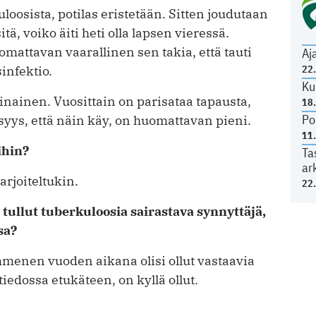
loosista, potilas eristetään. Sitten joudutaan
ä, voiko äiti heti olla lapsen vieressä.
mattavan vaarallinen sen takia, että tauti
Aj
sinfektio.
22
Ku
nainen. Vuosittain on parisataa tapausta,
18
Po
syys, että näin käy, on huomattavan pieni.
11
ihin?
Ta
ar
arjoiteltukin.
22
 tullut tuberkuloosia sairastava synnyttäjä,
sa?
menen vuoden aikana olisi ollut vastaavia
 tiedossa etukäteen, on kyllä ollut.