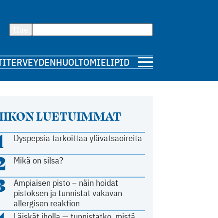
Hae
TI
TERVEYDENHUOLTO
MIELIPIDE
IIKON LUETUIMMAT
1
Dyspepsia tarkoittaa ylävatsaoireita
2
Mikä on silsa?
3
Ampiaisen pisto – näin hoidat
pistoksen ja tunnistat vakavan
allergisen reaktion
Läiskät iholla — tunnistatko, mistä