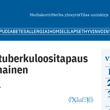
Mediakortti
Me
Ota yhteyttä
Tilaa uutiskirje
PU
DIABETES
ALLERGIA
IHO
MIELI
LAPSET
HYVINVOIN
 tuberkuloositapaus
V
inainen
.