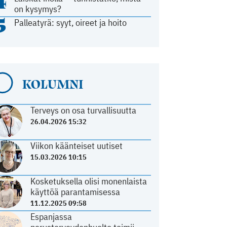
4
on kysymys?
5
Palleatyrä: syyt, oireet ja hoito
KOLUMNI
Terveys on osa turvallisuutta
26.04.2026 15:32
Viikon käänteiset uutiset
15.03.2026 10:15
Kosketuksella olisi monenlaista
käyttöä parantamisessa
11.12.2025 09:58
Espanjassa