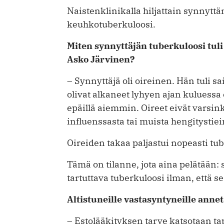
Naistenklinikalla hiljattain synnyttän
keuhkotuberkuloosi.
Miten synnyttäjän tuberkuloosi tul
Asko Järvinen?
– Synnyttäjä oli oireinen. Hän tuli sai
olivat alkaneet lyhyen ajan kuluessa
epäillä aiemmin. Oireet eivät varsi
influenssasta tai muista hengitystiei
Oireiden takaa paljastui nopeasti tu
Tämä on tilanne, jota aina pelätään: s
tartuttava tuberkuloosi ilman, että s
Altistuneille vastasyntyneille annet
– Estolääkityksen tarve katsotaan t