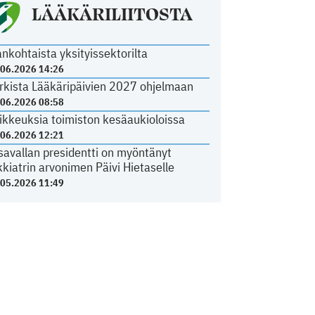
LÄÄKÄRILIITOSTA
ankohtaista yksityissektorilta
.06.2026 14:26
rkista Lääkäripäivien 2027 ohjelmaan
.06.2026 08:58
ikkeuksia toimiston kesäaukioloissa
.06.2026 12:21
savallan presidentti on myöntänyt
kkiatrin arvonimen Päivi Hietaselle
.05.2026 11:49