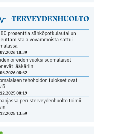
TERVEYDENHUOLTO
i 80 prosenttia sähköpotkulautailun
heuttamista aivovammoista sattui
malassa
.07.2026 10:39
iden oireiden vuoksi suomalaiset
nevät lääkäriin
.05.2026 08:52
omalaisen tehohoidon tulokset ovat
viä
.12.2025 08:19
panjassa perusterveydenhuolto toimii
vin
.12.2025 13:59