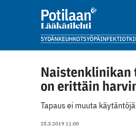
SYDÄN
KEUHKOT
SYÖPÄ
INFEKTIOT
KI
Naistenklinikan
on erittäin harv
Tapaus ei muuta käytäntöjä
25.3.2019 11.00