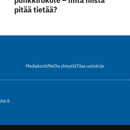
pitää tietää?
Mediakortti
Me
Ota yhteyttä
Tilaa uutiskirje
hti.fi