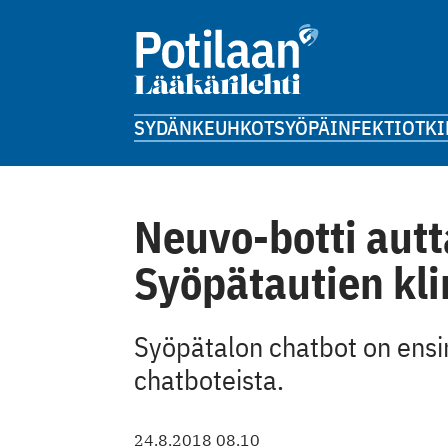
SYDÄN
KEUHKOT
SYÖPÄ
INFEKTIOT
KI
Neuvo-botti aut
Syöpätautien kli
Syöpätalon chatbot on ens
chatboteista.
24.8.2018 08.10