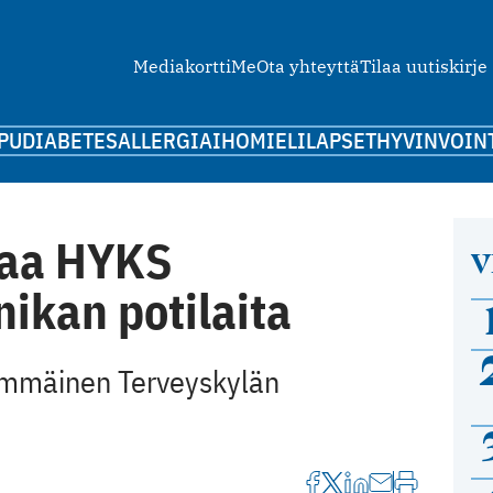
Mediakortti
Me
Ota yhteyttä
Tilaa uutiskirje
PU
DIABETES
ALLERGIA
IHO
MIELI
LAPSET
HYVINVOIN
taa HYKS
V
nikan potilaita
immäinen Terveyskylän