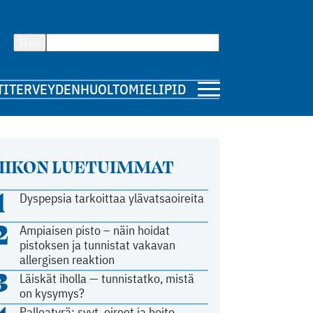
Hae
TI
TERVEYDENHUOLTO
MIELIPIDE
IIKON LUETUIMMAT
1
Dyspepsia tarkoittaa ylävatsaoireita
2
Ampiaisen pisto – näin hoidat
pistoksen ja tunnistat vakavan
allergisen reaktion
3
Läiskät iholla — tunnistatko, mistä
on kysymys?
Palleatyrä: syyt, oireet ja hoito