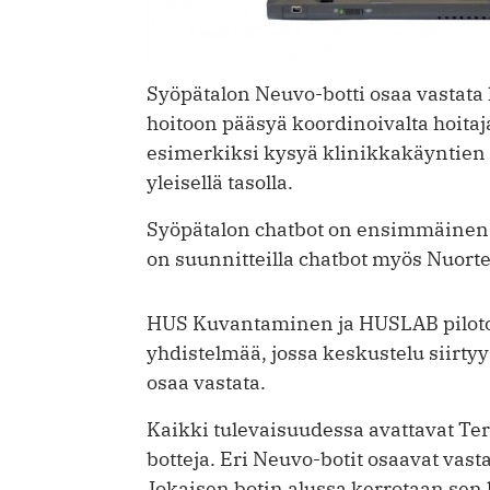
Syöpätalon Neuvo-botti osaa vastata 
hoitoon pääsyä koordinoivalta hoitaj
esimerkiksi kysyä klinikkakäyntien h
yleisellä tasolla.
Syöpätalon chatbot on ensimmäinen 
on suunnitteilla chatbot myös Nuort
HUS Kuvantaminen ja HUSLAB pilotoiv
yhdistelmää, jossa keskustelu siirtyy 
osaa vastata.
Kaikki tulevaisuudessa avattavat Te
botteja. Eri Neuvo-botit osaavat vasta
Jokaisen botin alussa kerrotaan sen 