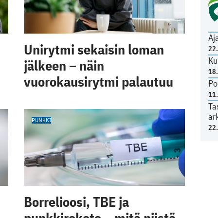
Aj
Unirytmi sekaisin loman
22
Ku
jälkeen – näin
18
vuorokausirytmi palautuu
Po
11
Ta
ar
PUNKKI
22
Borrelioosi, TBE ja
punkkirokote – mitä niistä