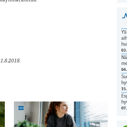
Yl
ai
hu
03
Nä
21.8.2018.
me
04
Su
hy
15
Es
hy
07
UNI