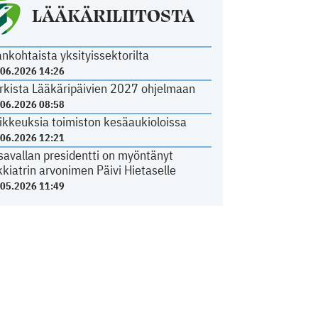
LÄÄKÄRILIITOSTA
ankohtaista yksityissektorilta
.06.2026 14:26
rkista Lääkäripäivien 2027 ohjelmaan
.06.2026 08:58
ikkeuksia toimiston kesäaukioloissa
.06.2026 12:21
savallan presidentti on myöntänyt
kkiatrin arvonimen Päivi Hietaselle
.05.2026 11:49