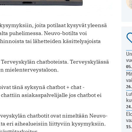
kysymyksiin, joita potilaat kysyvät yleensä
alta puhelimessa. Neuvo-botilta voi
innoista tai lähetteiden käsittelyajoista
Un
vu
Terveyskylän chatboteista. Terveyskylässä
05
en mielenterveystaloon.
Mi
va
at tänä syksynä chatbot + chat -
26
Lu
chattiin asiakaspalvelijalle jos chatbot ei
ku
24
El
rveyskylän chatbotit ovat nimeltään Neuvo-
va
ta eri aihealueisiin liittyviin kysymyksiin.
15
käyttötarkoitus.