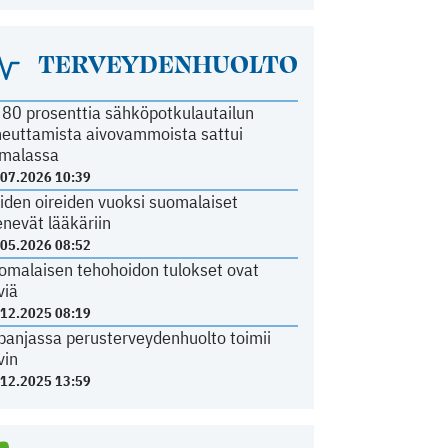
TERVEYDENHUOLTO
i 80 prosenttia sähköpotkulautailun
heuttamista aivovammoista sattui
malassa
.07.2026 10:39
iden oireiden vuoksi suomalaiset
nevät lääkäriin
.05.2026 08:52
omalaisen tehohoidon tulokset ovat
viä
.12.2025 08:19
panjassa perusterveydenhuolto toimii
vin
.12.2025 13:59