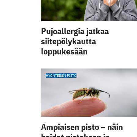
Pujoallergia jatkaa
siitepölykautta
loppukesään
HYÖNTEISEN PISTO
Ampiaisen pisto – näin
hoidat pistoksen ja