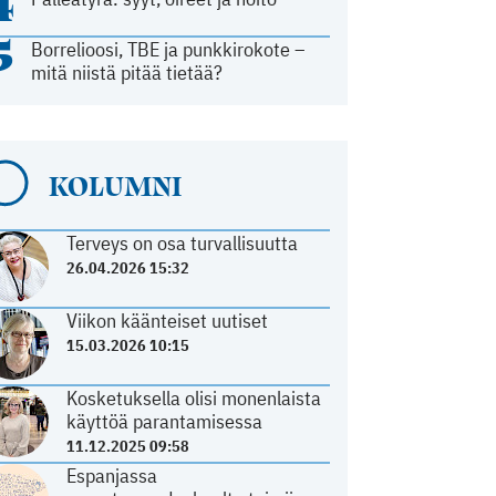
4
5
Borrelioosi, TBE ja punkkirokote –
mitä niistä pitää tietää?
KOLUMNI
Terveys on osa turvallisuutta
26.04.2026 15:32
Viikon käänteiset uutiset
15.03.2026 10:15
Kosketuksella olisi monenlaista
käyttöä parantamisessa
11.12.2025 09:58
Espanjassa