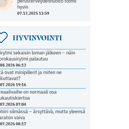
perusterveydenhuolto toimii
hyvin
07.12.2025 13:59
HYVINVOINTI
irytmi sekaisin loman jälkeen – näin
orokausirytmi palautuu
.08.2026 06:13
tä ovat minipillerit ja miten ne
ikuttavat?
.07.2026 19:16
teaalivaihe on normaali osa
ukautiskiertoa
.07.2026 07:04
ohiiri silmässä – ärsyttävä, mutta yleensä
araton vaiva
.07.2026 08:17