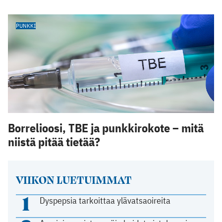
PUNKKI
Borrelioosi, TBE ja punkkirokote – mitä
niistä pitää tietää?
VIIKON LUETUIMMAT
1
Dyspepsia tarkoittaa ylävatsaoireita