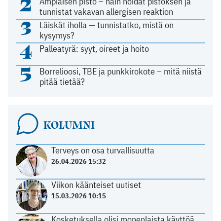
2
Ampiaisen pisto – näin hoidat pistoksen ja
tunnistat vakavan allergisen reaktion
3
Läiskät iholla — tunnistatko, mistä on
kysymys?
4
Palleatyrä: syyt, oireet ja hoito
5
Borrelioosi, TBE ja punkkirokote – mitä niistä
pitää tietää?
KOLUMNI
Terveys on osa turvallisuutta
26.04.2026 15:32
Viikon käänteiset uutiset
15.03.2026 10:15
Kosketuksella olisi monenlaista käyttöä