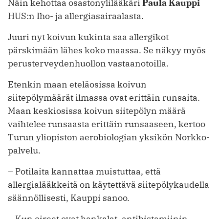
Näin kehottaa osastonylilääkäri
Paula Kauppi
HUS:n Iho- ja allergiasairaalasta.
Juuri nyt koivun kukinta saa allergikot
pärskimään lähes koko maassa. Se näkyy myös
perusterveydenhuollon vastaanotoilla.
Etenkin maan eteläosissa koivun
siitepölymäärät ilmassa ovat erittäin runsaita.
Maan keskiosissa koivun siitepölyn määrä
vaihtelee runsaasta erittäin runsaaseen, kertoo
Turun yliopiston aerobiologian yksikön Norkko-
palvelu.
– Potilaita kannattaa muistuttaa, että
allergialääkkeitä on käytettävä siitepölykaudella
säännöllisesti, Kauppi sanoo.
– Kun oireet ovat hankalat, antihistamiinin