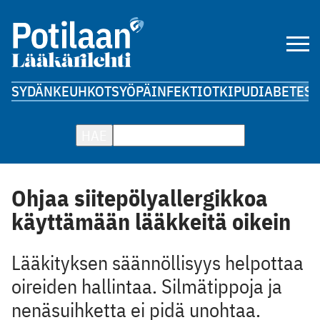
SYDÄN
KEUHKOT
SYÖPÄ
INFEKTIOT
KIPU
DIABETES
A
HAE
Ohjaa siitepölyallergikkoa
käyttämään lääkkeitä oikein
Lääkityksen säännöllisyys helpottaa
oireiden hallintaa. Silmätippoja ja
nenäsuihketta ei pidä unohtaa.