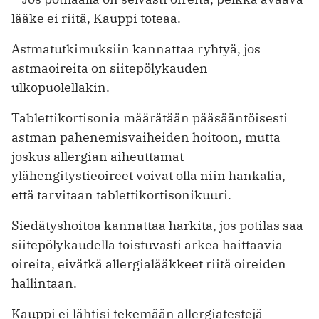
lääke ei riitä, Kauppi toteaa.
Astmatutkimuksiin kannattaa ryhtyä, jos
astmaoireita on siitepölykauden
ulkopuolellakin.
Tablettikortisonia määrätään pääsääntöisesti
astman pahenemisvaiheiden hoitoon, mutta
joskus allergian aiheuttamat
ylähengitystieoireet voivat olla niin hankalia,
että tarvitaan tablettikortisonikuuri.
Siedätyshoitoa kannattaa harkita, jos potilas saa
siitepölykaudella toistuvasti arkea haittaavia
oireita, eivätkä allergialääkkeet riitä oireiden
hallintaan.
Kauppi ei lähtisi tekemään allergiatestejä