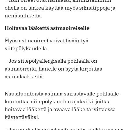
ohella on tärkeä käyttää myös silmätippoja ja
nenäsuihketta.
Hoitavaa lääkettä astmaoireiselle
Myös astmaoireet voivat lisääntyä
siitepölykaudella.
– Jos siitepölyallergisella potilaalla on
astmaoireita, hänelle on syytä kirjoittaa
astmalääkkeitä.
Kausiluontoista astmaa sairastavalle potilaalle
kannattaa siitepölykauden ajaksi kirjoittaa
hoitavaa lääkettä ja avaava lääke tarvittaessa
käytettäväksi.
– Jos potilaalla on selvästi oireita, pelkkä avaava