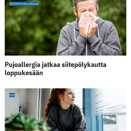
SIITEPÖLYALLERGIA
Pujoallergia jatkaa siitepölykautta
loppukesään
UNI