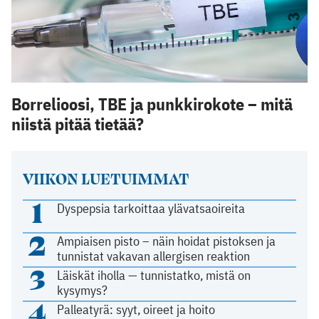
Borrelioosi, TBE ja punkkirokote – mitä
niistä pitää tietää?
VIIKON LUETUIMMAT
1
Dyspepsia tarkoittaa ylävatsaoireita
2
Ampiaisen pisto – näin hoidat pistoksen ja
tunnistat vakavan allergisen reaktion
3
Läiskät iholla — tunnistatko, mistä on
kysymys?
4
Palleatyrä: syyt, oireet ja hoito