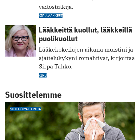
väitöstutkija.
KIPULÄÄKKEET
Lääkkeittä kuollut, lääkkeillä
puolikuollut
Lääkekokeilujen aikana muistini ja
ajattelukykyni romahtivat, kirjoittaa
Sirpa Tahko.
KIPU
Suosittelemme
SIITEPÖLYALLERGIA