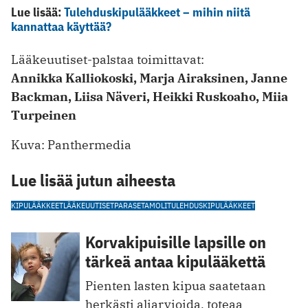
Lue lisää:
Tulehduskipulääkkeet – mihin niitä
kannattaa käyttää?
Lääkeuutiset-palstaa toimittavat:
Annikka Kalliokoski, Marja Airaksinen, Janne
Backman, Liisa Näveri, Heikki Ruskoaho, Miia
Turpeinen
Kuva: Panthermedia
Lue lisää jutun aiheesta
KIPULÄÄKKEET
LÄÄKEUUTISET
PARASETAMOLI
TULEHDUSKIPULÄÄKKEET
Korvakipuisille lapsille on
tärkeä antaa kipulääkettä
Pienten lasten kipua saatetaan
herkästi aliarvioida, toteaa