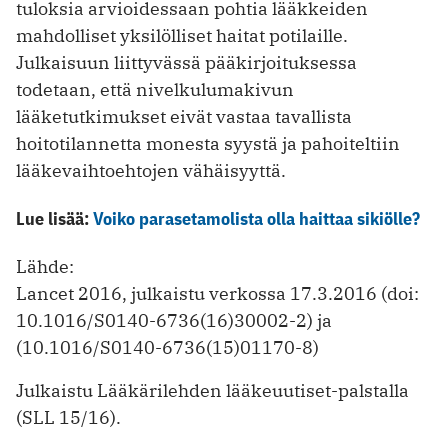
tuloksia arvioidessaan pohtia lääkkeiden
mahdolliset yksilölliset haitat potilaille.
Julkaisuun liittyvässä pääkirjoituksessa
todetaan, että nivelkulumakivun
lääketutkimukset eivät vastaa tavallista
hoitotilannetta monesta syystä ja pahoiteltiin
lääkevaihtoehtojen vähäisyyttä.
Lue lisää:
Voiko parasetamolista olla haittaa sikiölle?
Lähde:
Lancet 2016, julkaistu verkossa 17.3.2016 (doi:
10.1016/S0140-6736(16)30002-2) ja
(10.1016/S0140-6736(15)01170-8)
Julkaistu Lääkärilehden lääkeuutiset-palstalla
(SLL 15/16).