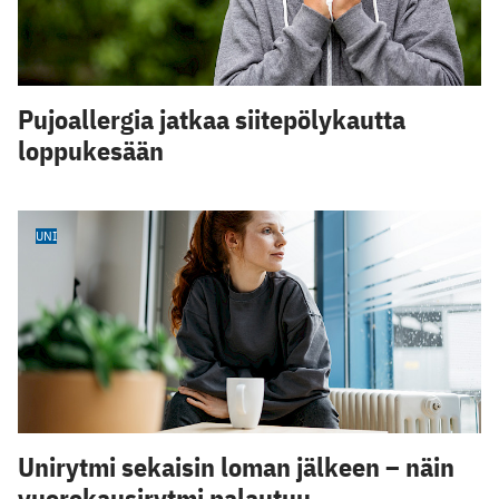
Pujoallergia jatkaa siitepölykautta
loppukesään
UNI
Unirytmi sekaisin loman jälkeen – näin
vuorokausirytmi palautuu