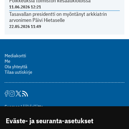
Poikkeuksia toimiston kesäaukioloissa
11.06.2026 12:21
Tasavallan presidentti on myöntänyt arkkiatrin
arvonimen Päivi Hietaselle
22.05.2026 11:49
Mediakortti
Me
Ota yhteyttä
Tilaa uutiskirje
Suomen Lääkäriliitto
Mäkelänkatu 2, PL 49
Eväste- ja seuranta-asetukset
00510 Helsinki
puh. (09) 393 091