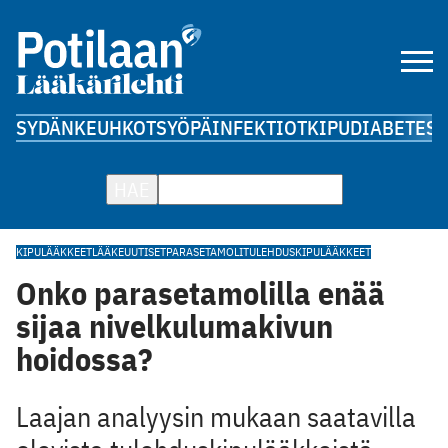
SYDÄN
KEUHKOT
SYÖPÄ
INFEKTIOT
KIPU
DIABETES
A
HAE
KIPULÄÄKKEET
LÄÄKEUUTISET
PARASETAMOLI
TULEHDUSKIPULÄÄKKEET
Onko parasetamolilla enää
sijaa nivelkulumakivun
hoidossa?
Laajan analyysin mukaan saatavilla