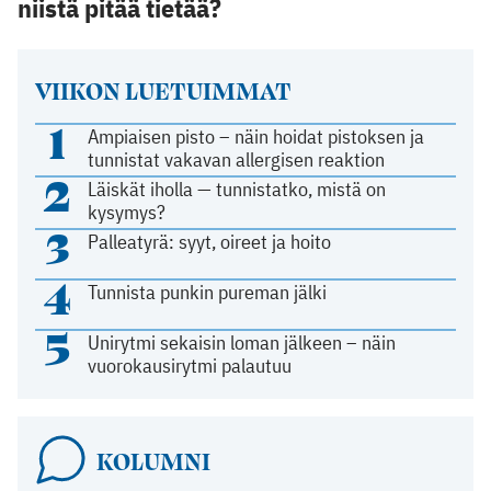
niistä pitää tietää?
VIIKON LUETUIMMAT
1
Ampiaisen pisto – näin hoidat pistoksen ja
tunnistat vakavan allergisen reaktion
2
Läiskät iholla — tunnistatko, mistä on
kysymys?
3
Palleatyrä: syyt, oireet ja hoito
4
Tunnista punkin pureman jälki
5
Unirytmi sekaisin loman jälkeen – näin
vuorokausirytmi palautuu
KOLUMNI