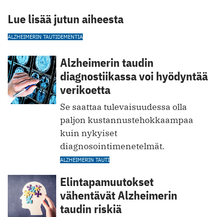
Lue lisää jutun aiheesta
ALZHEIMERIN TAUTI
DEMENTIA
Alzheimerin taudin
diagnostiikassa voi hyödyntää
verikoetta
Se saattaa tulevaisuudessa olla
paljon kustannustehokkaampaa
kuin nykyiset
diagnosointimenetelmät.
ALZHEIMERIN TAUTI
Elintapamuutokset
vähentävät Alzheimerin
taudin riskiä