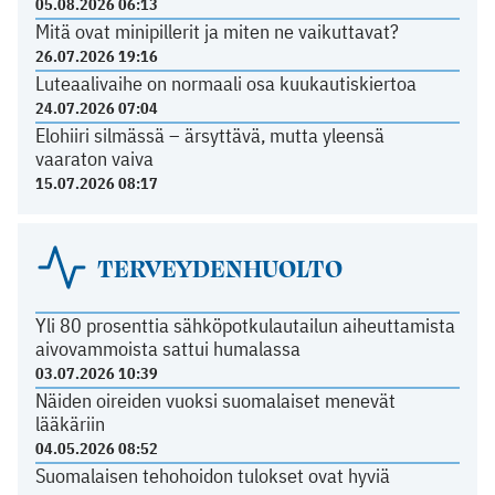
05.08.2026 06:13
Mitä ovat minipillerit ja miten ne vaikuttavat?
26.07.2026 19:16
Luteaalivaihe on normaali osa kuukautiskiertoa
24.07.2026 07:04
Elohiiri silmässä – ärsyttävä, mutta yleensä
vaaraton vaiva
15.07.2026 08:17
TERVEYDENHUOLTO
Yli 80 prosenttia sähköpotkulautailun aiheuttamista
aivovammoista sattui humalassa
03.07.2026 10:39
Näiden oireiden vuoksi suomalaiset menevät
lääkäriin
04.05.2026 08:52
Suomalaisen tehohoidon tulokset ovat hyviä