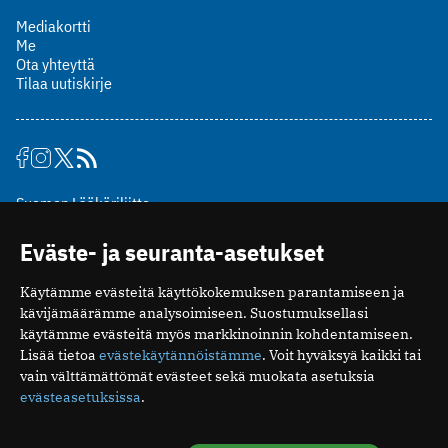
Mediakortti
Me
Ota yhteyttä
Tilaa uutiskirje
Suomen Lääkäriliitto
Mäkelänkatu 2, PL 49
Eväste- ja seuranta-asetukset
00510 Helsinki
puh. (09) 393 091
Käytämme evästeitä käyttökokemuksen parantamiseen ja
toimitus@potilaanlaakarilehti.fi
kävijämäärämme analysoimiseen. Suostumuksellasi
käytämme evästeitä myös markkinoinnin kohdentamiseen.
ISSN 2323-9476
Lisää tietoa
evästekäytännöistämme
. Voit hyväksyä kaikki tai
vain välttämättömät evästeet sekä muokata asetuksia
evästeasetuksissa
.