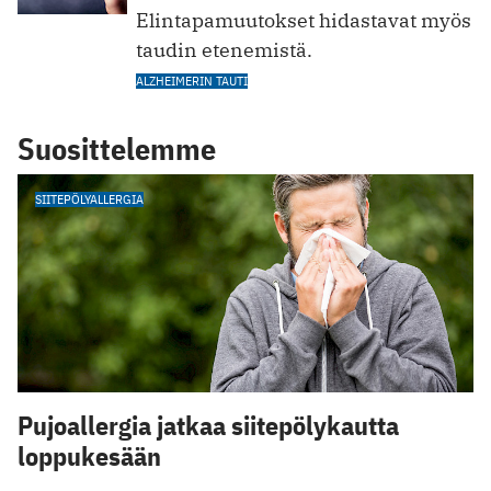
Elintapamuutokset hidastavat myös
taudin etenemistä.
ALZHEIMERIN TAUTI
Suosittelemme
SIITEPÖLYALLERGIA
Pujoallergia jatkaa siitepölykautta
loppukesään