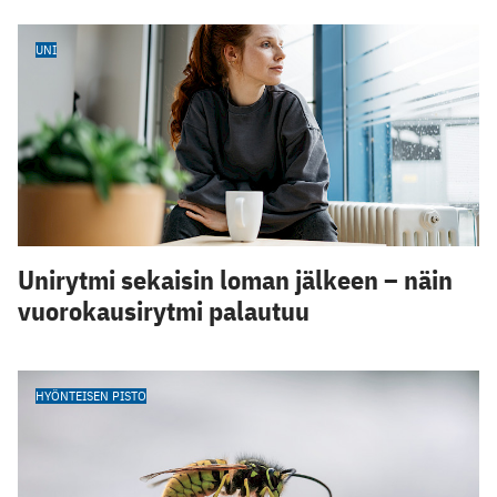
UNI
Unirytmi sekaisin loman jälkeen – näin
vuorokausirytmi palautuu
HYÖNTEISEN PISTO