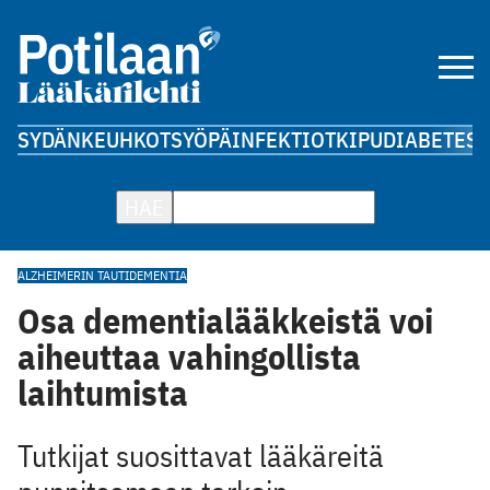
SYDÄN
KEUHKOT
SYÖPÄ
INFEKTIOT
KIPU
DIABETES
A
HAE
ALZHEIMERIN TAUTI
DEMENTIA
Osa dementialääkkeistä voi
aiheuttaa vahingollista
laihtumista
Tutkijat suosittavat lääkäreitä