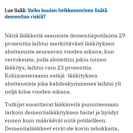
Lue lisää:
Voiko kuulon heikkeneminen lisätä
dementian riskiä?
Näitä lääkkeitä saaneista dementiapotilaista 29
prosenttia laihtui merkittävästi lääkityksen
aloittamista seuraavan vuoden aikana, kun
verrokeista, joilla aloitettiin jokin toinen
lääkitys, laihtui vain 23 prosenttia.
Koliiniesteraasin estäjä -lääkityksen
aloittaneista joka kahdeskymmenes laihtui yli
neljä kiloa vuoden aikana.
Tutkijat suosittavat lääkäreitä punnitsemaan
tarkoin dementialääkityksen haitat ja hyödyt
ennen kuin määräävät niitä potilailleen.
Dementialääkkeet eivät ole kovin tehokkaita,