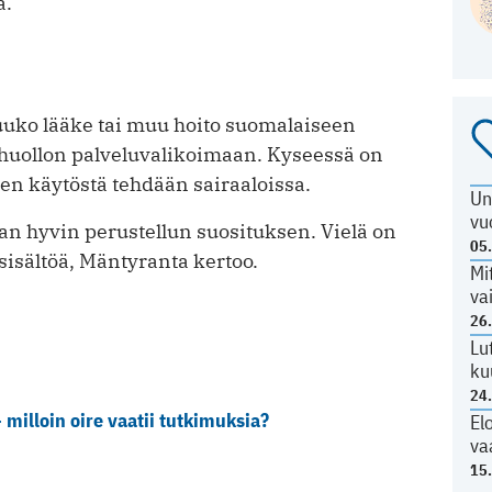
a.
uuko lääke tai muu hoito suomalaiseen
nhuollon palvelu­valikoimaan. Kyseessä on
een käytöstä tehdään sairaaloissa.
Un
vu
 hyvin perustellun suosituksen. Vielä on
05
isältöä, Mänty­ranta kertoo.
Mi
va
26
Lu
ku
24
milloin oire vaatii tutkimuksia?
El
va
15