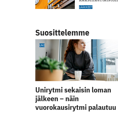
LÄÄKKEET
Suosittelemme
UNI
Unirytmi sekaisin loman
jälkeen – näin
vuorokausirytmi palautuu