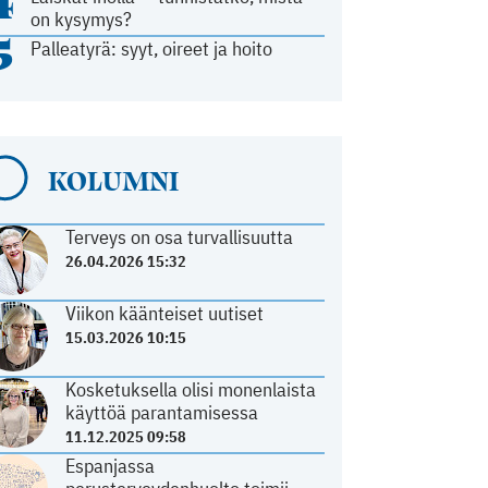
4
on kysymys?
5
Palleatyrä: syyt, oireet ja hoito
KOLUMNI
Terveys on osa turvallisuutta
26.04.2026 15:32
Viikon käänteiset uutiset
15.03.2026 10:15
Kosketuksella olisi monenlaista
käyttöä parantamisessa
11.12.2025 09:58
Espanjassa