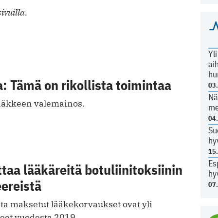
ivuilla.
Yl
ai
hu
 Tämä on rikollista toimintaa
03
Nä
ääkkeen valemainos.
me
04
Su
hy
15
Es
taa lääkäreitä botuliinitoksiinin
hy
ereistä
07
sta maksetut lääkekorvaukset ovat yli
eet vuodesta 2019.