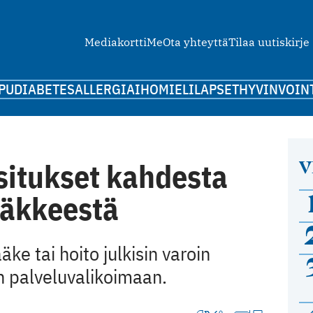
Mediakortti
Me
Ota yhteyttä
Tilaa uutiskirje
PU
DIABETES
ALLERGIA
IHO
MIELI
LAPSET
HYVINVOIN
V
situkset kahdesta
ääkkeestä
ke tai hoito julkisin varoin
n palveluvalikoimaan.