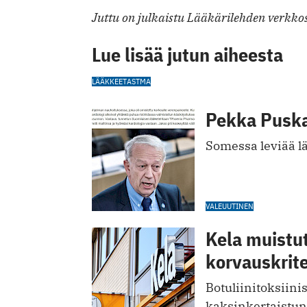
Juttu on julkaistu Lääkärilehden verkkos
Lue lisää jutun aiheesta
LÄÄKKEET
ASTMA
Pekka Puska:
Somessa leviää l
VALEUUTINEN
Kela muistut
korvauskrite
Botuliinitoksiini
kaksinkertaistun