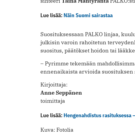
sihteeri
Taina Mäntyranta
PALKO:st
Lue lisää:
Näin Suomi sairastaa
Suosituksessaan PALKO linjaa, kuul
julkisin varoin rahoitetun terveyde
suositus, päätökset hoidon tai lääkk
– Pyrimme tekemään mahdollisimman
ennenaikaista arvioida suosituksen s
Kirjoittaja:
Anne Seppänen
toimittaja
Lue lisää:
Hengenahdistus rasituksessa – 
Kuva: Fotolia