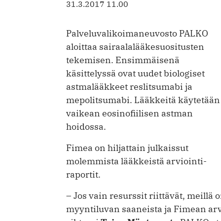
31.3.2017 11.00
Palveluvalikoimaneuvosto PALKO
aloittaa sairaalalääkesuositusten
tekemisen. Ensimmäisenä
käsittelyssä ovat uudet biologiset
astmalääkkeet reslitsumabi ja
mepolitsumabi. Lääkkeitä käytetään
vaikean eosinofiilisen astman
hoidossa.
Fimea on hiljattain julkaissut
molemmista lääkkeistä arviointi­
raportit.
– Jos vain resurssit riittävät, meillä
myyntiluvan saaneista ja Fimean arvi