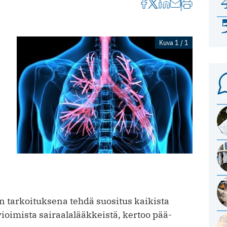
Kuva 1 / 1
 on tarkoituksena tehdä suositus kaikista
oimista sairaalalääkkeistä, kertoo pää­