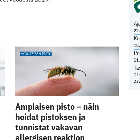
Aj
22
Ku
18
Po
HYÖNTEISEN PISTO
11
Ta
ar
22
Ampiaisen pisto – näin
hoidat pistoksen ja
tunnistat vakavan
allergisen reaktion