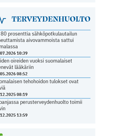
TERVEYDENHUOLTO
i 80 prosenttia sähköpotkulautailun
heuttamista aivovammoista sattui
malassa
.07.2026 10:39
iden oireiden vuoksi suomalaiset
nevät lääkäriin
.05.2026 08:52
omalaisen tehohoidon tulokset ovat
viä
.12.2025 08:19
panjassa perusterveydenhuolto toimii
vin
.12.2025 13:59