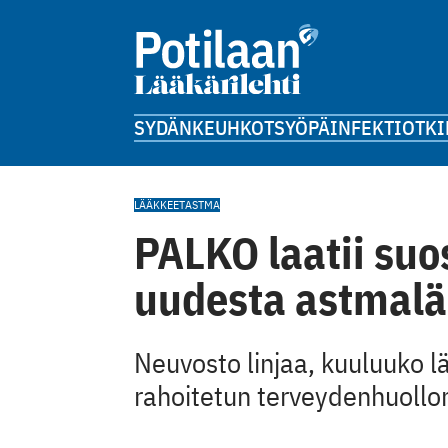
SYDÄN
KEUHKOT
SYÖPÄ
INFEKTIOT
KI
LÄÄKKEET
ASTMA
PALKO laatii suo
uudesta astmal
Neuvosto linjaa, kuuluuko lää
rahoitetun terveydenhuollo