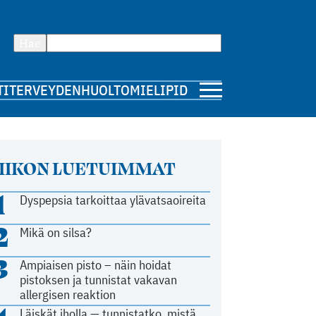
Hae
TI
TERVEYDENHUOLTO
MIELIPIDE
IIKON LUETUIMMAT
1
Dyspepsia tarkoittaa ylävatsaoireita
2
Mikä on silsa?
3
Ampiaisen pisto – näin hoidat
pistoksen ja tunnistat vakavan
allergisen reaktion
Läiskät iholla — tunnistatko, mistä