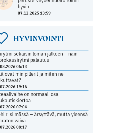
perusterveydenhuolto toimii
hyvin
07.12.2025 13:59
HYVINVOINTI
irytmi sekaisin loman jälkeen – näin
orokausirytmi palautuu
.08.2026 06:13
tä ovat minipillerit ja miten ne
ikuttavat?
.07.2026 19:16
teaalivaihe on normaali osa
ukautiskiertoa
.07.2026 07:04
ohiiri silmässä – ärsyttävä, mutta yleensä
araton vaiva
.07.2026 08:17