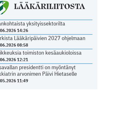
LÄÄKÄRILIITOSTA
ankohtaista yksityissektorilta
.06.2026 14:26
rkista Lääkäripäivien 2027 ohjelmaan
.06.2026 08:58
ikkeuksia toimiston kesäaukioloissa
.06.2026 12:21
savallan presidentti on myöntänyt
kkiatrin arvonimen Päivi Hietaselle
.05.2026 11:49