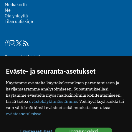
Mediakortti
Me
Ota yhteyttä
Tilaa uutiskirje
Suomen Lääkäriliitto
Mäkelänkatu 2, PL 49
Eväste- ja seuranta-asetukset
00510 Helsinki
puh. (09) 393 091
Käytämme evästeitä käyttökokemuksen parantamiseen ja
toimitus@potilaanlaakarilehti.fi
kävijämäärämme analysoimiseen. Suostumuksellasi
käytämme evästeitä myös markkinoinnin kohdentamiseen.
ISSN 2323-9476
Lisää tietoa
evästekäytännöistämme
. Voit hyväksyä kaikki tai
vain välttämättömät evästeet sekä muokata asetuksia
evästeasetuksissa
.
Evästeasetukset
Hyväksy kaikki