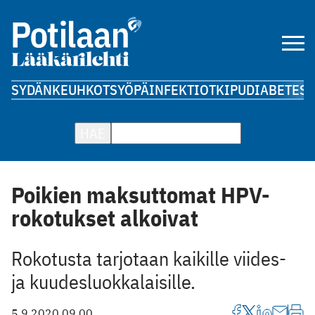
SYDÄN
KEUHKOT
SYÖPÄ
INFEKTIOT
KIPU
DIABETES
A
HAE
Poikien maksuttomat HPV-
rokotukset alkoivat
Rokotusta tarjotaan kaikille viides-
ja kuudesluokkalaisille.
5.9.2020 09.00