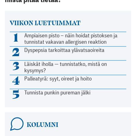
VIIKON LUETUIMMAT
1
Ampiaisen pisto – näin hoidat pistoksen ja
tunnistat vakavan allergisen reaktion
2
Dyspepsia tarkoittaa ylävatsaoireita
3
Läiskät iholla — tunnistatko, mistä on
kysymys?
4
Palleatyrä: syyt, oireet ja hoito
5
Tunnista punkin pureman jälki
KOLUMNI