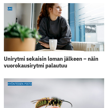
UNI
Unirytmi sekaisin loman jälkeen – näin
vuorokausirytmi palautuu
HYÖNTEISEN PISTO