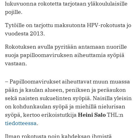
lukuvuonna rokotetta tarjotaan yläkoululaisille
pojille.
Tytöille on tarjottu maksutonta HPV-rokotusta jo
vuodesta 2013.
Rokotuksen avulla pyritään antamaan nuorille
suoja papilloomaviruksen aiheuttamia syöpiä
vastaan.
– Papilloomavirukset aiheuttavat muun muassa
pään ja kaulan alueen, peniksen ja peräaukon
sekä naisten sukuelinten syöpiä. Naisilla yleisin
on kohdunkaulan syöpä ja miehillä nielurisan
syöpä, kertoo erikoistutkija
Heini Salo
THL:n
tiedotteessa
.
Ilman rokotusta noin kahdeksan ihmistä