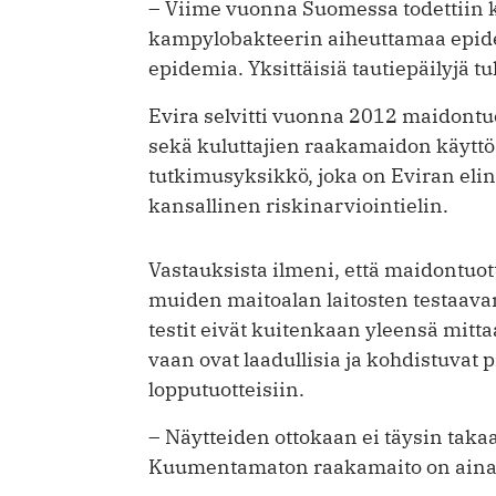
– Viime vuonna Suomessa todettiin k
kampylobakteerin aiheuttamaa epid
epidemia. Yksittäisiä tautiepäilyjä t
Evira selvitti vuonna 2012 maidontuo
sekä kuluttajien raakamaidon käytt
tutkimusyksikkö, joka on Eviran eli
kansallinen riskinarviointielin.
Vastauksista ilmeni, että maidontuott
muiden maitoalan laitosten testaava
testit eivät kuitenkaan yleensä mitt
vaan ovat laadullisia ja kohdistuvat 
lopputuotteisiin.
– Näytteiden ottokaan ei täysin taka
Kuumentamaton raakamaito on aina 