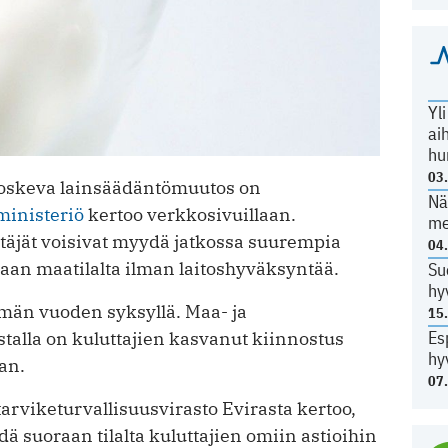
Yl
ai
hu
03
oskeva lainsäädäntömuutos on
Nä
ministeriö
kertoo verkkosivuillaan.
me
ttäjät voisivat myydä jatkossa suurempia
04
aan maatilalta ilman laitoshyväksyntää.
Su
hy
än vuoden syksyllä. Maa- ja
15
Es
alla on kuluttajien kasvanut kiinnostus
hy
an.
07
tarviketurvallisuusvirasto Evirasta kertoo,
ä suoraan tilalta kuluttajien omiin astioihin