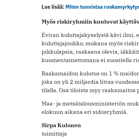
Lue lisää:
Miten tunnistaa ruokamyrkyty
Myös riskiryhmiin kuuluvat käyttä
Eviran kuluttajakyselystä kävi ilmi,
kuluttajajoukko, mukana myös riskir
pikkulapsia, raskaana olevia, iäkkäi
kuumentamattomana ei suositella ris
Raakamaidon kulutus on 1 % maidon 
joka on yli 2 miljardia litraa vuodes
tilalla. Osa tiloista myy raakamaitoa
Maa- ja metsätalousministeriön muka
elokuun aikana eri sidosryhmiä.
Sirpa Kulonen
toimittaja