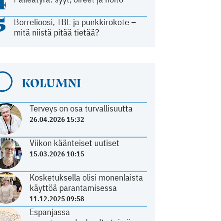
4
5
Borrelioosi, TBE ja punkkirokote –
mitä niistä pitää tietää?
KOLUMNI
Terveys on osa turvallisuutta
26.04.2026 15:32
Viikon käänteiset uutiset
15.03.2026 10:15
Kosketuksella olisi monenlaista
käyttöä parantamisessa
11.12.2025 09:58
Espanjassa