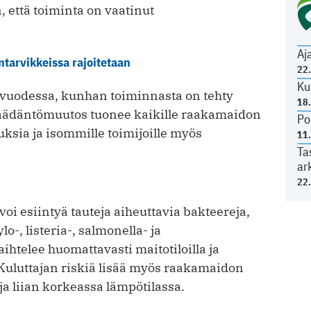
, että toiminta on vaatinut
Aj
lintarvikkeissa rajoitetaan
22
Ku
a vuodessa, kunhan toiminnasta on tehty
18
säädäntömuutos tuonee kaikille raakamaidon
Po
ksia ja isommille toimijoille myös
11
Ta
ar
22
i esiintyä tauteja aiheuttavia bakteereja,
-, listeria-, salmonella- ja
ihtelee huomattavasti maitotiloilla ja
 Kuluttajan riskiä lisää myös raakamaidon
ja liian korkeassa lämpötilassa.