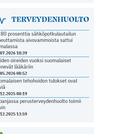
TERVEYDENHUOLTO
i 80 prosenttia sähköpotkulautailun
heuttamista aivovammoista sattui
malassa
.07.2026 10:39
iden oireiden vuoksi suomalaiset
nevät lääkäriin
.05.2026 08:52
omalaisen tehohoidon tulokset ovat
viä
.12.2025 08:19
panjassa perusterveydenhuolto toimii
vin
.12.2025 13:59