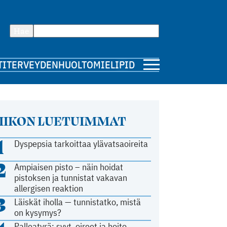
Hae
TI
TERVEYDENHUOLTO
MIELIPIDE
IIKON LUETUIMMAT
1
Dyspepsia tarkoittaa ylävatsaoireita
2
Ampiaisen pisto – näin hoidat
pistoksen ja tunnistat vakavan
allergisen reaktion
3
Läiskät iholla — tunnistatko, mistä
on kysymys?
Palleatyrä: syyt, oireet ja hoito