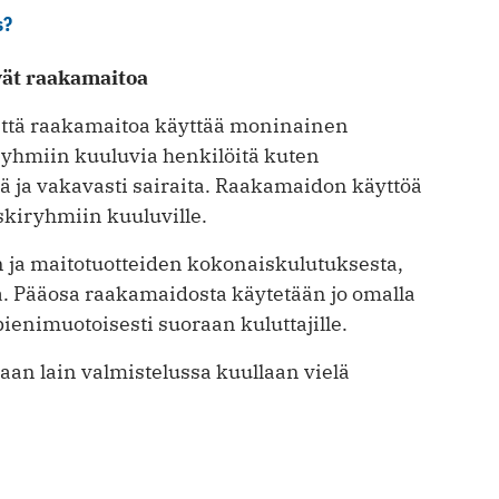
s?
vät raakamaitoa
 että raakamaitoa käyttää moninainen
yhmiin kuuluvia henkilöitä kuten
tä ja vakavasti sairaita. Raakamaidon käyttöä
kiryhmiin kuuluville.
ja maitotuotteiden kokonaiskulutuksesta,
sa. Pääosa raakamaidosta käytetään jo omalla
 pienimuotoisesti suoraan kuluttajille.
an lain valmistelussa kuullaan vielä