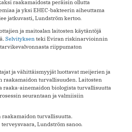
aksi raakamaidosta peräisin ollutta
emiaa ja yksi EHEC-bakteerin aiheuttama
ulee jatkuvasti, Lundström kertoo.
ttajien ja maitoalan laitosten käytäntöjä
öä.
Selvityksen
teki Eviran riskinarvioinnin
ntarvikevalvonnasta riippumaton
ajat ja vähittäismyyjät luottavat meijerien ja
n raakamaidon turvallisuuden. Laitosten
aa raaka-ainemaidon biologista turvallisuutta
prosessin seurantaan ja valmiisiin
a raakamaidon turvallisuutta.
terveysvaara, Lundström sanoo.