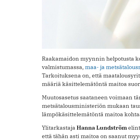
Raakamaidon myynnin helpotusta k
valmistumassa,
maa- ja metsätalous
Tarkoituksena on, että maatalousyri
määriä käsittelemätöntä maitoa suor
Muutosasetus saataneen voimaan täm
metsätalousministeriön mukaan taust
lämpökäsittelemätöntä maitoa kohta
Ylitarkastaja
Hanna Lundström
elin
että tähän asti maitoa on saanut myyd