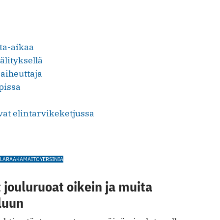
ta-aikaa
älityksellä
aiheuttaja
pissa
vat elintarvikeketjussa
LA
RAAKAMAITO
YERSINIA
t jouluruoat oikein ja muita
luun