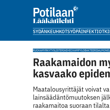
SYDÄN
KEUHKOT
SYÖPÄ
INFEKTIOT
KI
RUOKAMYRKYTYS
LISTERIA
EHEC
KAMPYLOBAKTEERI
SALMONEL
Raakamaidon myy
kasvaako epide
Maatalousyrittäjät voivat va
lainsäädäntömuutoksen j
raakamaitoa suoraan tilalta