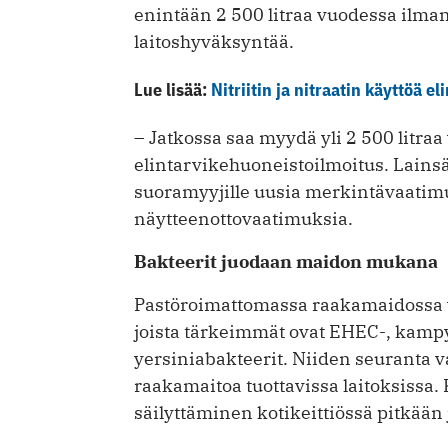
enintään 2 500 litraa vuodessa ilman
laitoshyväksyntää.
Lue lisää:
Nitriitin ja nitraatin käyttöä e
– Jatkossa saa myydä yli 2 500 litra
elintarvikehuoneistoilmoitus. Lain
suoramyyjille uusia merkintävaatimu
näytteenottovaatimuksia.
Bakteerit juodaan maidon mukana
Pastöroimattomassa raakamaidossa vo
joista tärkeimmät ovat EHEC-, kampylo
yersiniabakteerit. Niiden seuranta va
raakamaitoa tuottavissa laitoksissa.
säilyttäminen kotikeittiössä pitkään 