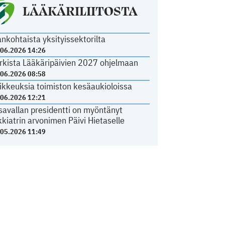
LÄÄKÄRILIITOSTA
ankohtaista yksityissektorilta
.06.2026 14:26
rkista Lääkäripäivien 2027 ohjelmaan
.06.2026 08:58
ikkeuksia toimiston kesäaukioloissa
.06.2026 12:21
savallan presidentti on myöntänyt
kkiatrin arvonimen Päivi Hietaselle
.05.2026 11:49