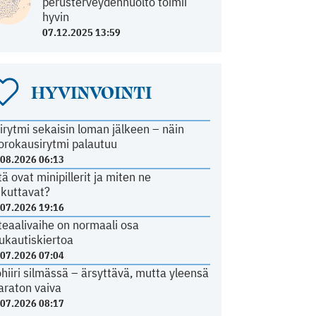
perusterveydenhuolto toimii
hyvin
07.12.2025 13:59
HYVINVOINTI
irytmi sekaisin loman jälkeen – näin
orokausirytmi palautuu
.08.2026 06:13
tä ovat minipillerit ja miten ne
ikuttavat?
.07.2026 19:16
teaalivaihe on normaali osa
ukautiskiertoa
.07.2026 07:04
ohiiri silmässä – ärsyttävä, mutta yleensä
araton vaiva
.07.2026 08:17