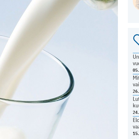
Un
vu
05
Mi
va
26
Lu
ku
24
El
va
15