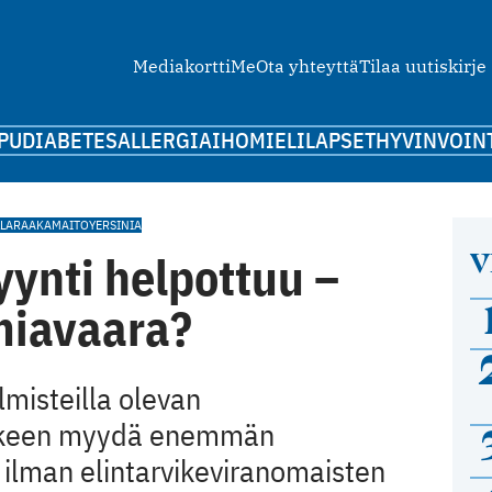
Mediakortti
Me
Ota yhteyttä
Tilaa uutiskirje
PU
DIABETES
ALLERGIA
IHO
MIELI
LAPSET
HYVINVOIN
LA
RAAKAMAITO
YERSINIA
V
nti helpottuu –
miavaara?
lmisteilla olevan
älkeen myydä enemmän
 ilman elintarvikeviranomaisten