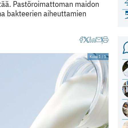
tää. Pastöroimattoman maidon
ina bakteerien aiheuttamien
Kuva 1 / 1