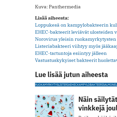
Kuva: Panthermedia
Lisää aiheesta:
Loppukesä on kampylobakteerin kul
EHEC-bakteerit leviävät ulosteiden v
Norovirus yleisin ruokamyrkytysten 
Listeriabakteeri viihtyy myös jääkaa
EHEC-tartuntoja esiintyy jälleen
Vastustuskykyiset bakteerit huoletta
Lue lisää jutun aiheesta
RUOKAMYRKYTYS
LISTERIA
EHEC
KAMPYLOBAKTEERI
SALMONEL
Näin säilytä
vinkkejä jou