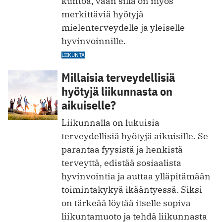
kuntoa, vaa n sillä on myös
merkittäviä hyötyjä
mielenterveydelle ja yleiselle
hyvinvoinnille.
LIIKUNTA
Millaisia terveydellisiä
hyötyjä liikunnasta on
aikuiselle?
Liikunnalla on lukuisia
terveydellisiä hyötyjä aikuisille. Se
parantaa fyysistä ja henkistä
terveyttä, edistää sosiaalista
hyvinvointia ja auttaa ylläpitämään
toimintakykyä ikääntyessä. Siksi
on tärkeää löytää itselle sopiva
liikuntamuoto ja tehdä liikunnasta