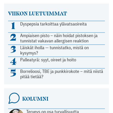
VIIKON LUETUIMMAT
1
Dyspepsia tarkoittaa ylävatsaoireita
2
Ampiaisen pisto – näin hoidat pistoksen ja
tunnistat vakavan allergisen reaktion
3
Läiskät iholla — tunnistatko, mistä on
kysymys?
4
Palleatyrä: syyt, oireet ja hoito
5
Borrelioosi, TBE ja punkkirokote – mitä niistä
pitää tietää?
KOLUMNI
Terveys on osa turvallisuutta