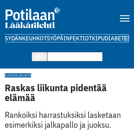
SYDÄN
KEUHKOT
SYÖPÄ
INFEKTIOT
KIPU
DIABETES
A
HAE
ELINIKÄ
LIIKUNTA
Raskas liikunta pidentää
elämää
Rankoiksi harrastuksiksi lasketaan
esimerkiksi jalkapallo ja juoksu.