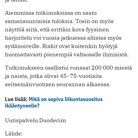
Aiemmissa tutkimuksissa on saatu
samansuuntaisia tuloksia. Tosin on myös
näyttöä siitä, että erittäin kova fyysinen
harjoittelu voi vuosia jatkuessa altistaa myös
sydänoireille. Riskit ovat kuitenkin hyötyjä
huomattavasti pienempiä valtaosalle ihmisistä.
Tutkimukseen osallistui runsaat 200 000 miestä
ja naista, jotka olivat 45–75-vuotiaita
seitsemänvuotisen seurannan alkaessa.
Lue lisää:
Mikä on sopiva liikuntasuositus
ikääntyneelle?
Uutispalvelu Duodecim
Lähde: