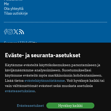
Me
Ota yhteyttä
Tilaa uutiskirje
Suomen Lääkäriliitto
Mäkelänkatu 2, PL 49
Eväste- ja seuranta-asetukset
00510 Helsinki
puh. (09) 393 091
Käytämme evästeitä käyttökokemuksen parantamiseen ja
toimitus@potilaanlaakarilehti.fi
kävijämäärämme analysoimiseen. Suostumuksellasi
käytämme evästeitä myös markkinoinnin kohdentamiseen.
ISSN 2323-9476
Lisää tietoa
evästekäytännöistämme
. Voit hyväksyä kaikki tai
vain välttämättömät evästeet sekä muokata asetuksia
evästeasetuksissa
.
Evästeasetukset
Hyväksy kaikki