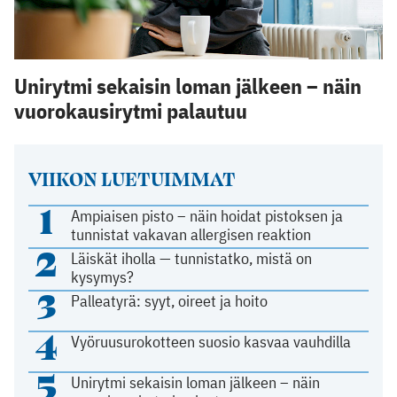
Unirytmi sekaisin loman jälkeen – näin
vuorokausirytmi palautuu
VIIKON LUETUIMMAT
1
Ampiaisen pisto – näin hoidat pistoksen ja
tunnistat vakavan allergisen reaktion
2
Läiskät iholla — tunnistatko, mistä on
kysymys?
3
Palleatyrä: syyt, oireet ja hoito
4
Vyöruusurokotteen suosio kasvaa vauhdilla
5
Unirytmi sekaisin loman jälkeen – näin