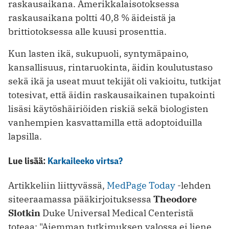
raskausaikana. Amerikkalaisotoksessa
raskausaikana poltti 40,8 % äideistä ja
brittiotoksessa alle kuusi prosenttia.
Kun lasten ikä, sukupuoli, syntymäpaino,
kansallisuus, rintaruokinta, äidin koulutustaso
sekä ikä ja useat muut tekijät oli vakioitu, tutkijat
totesivat, että äidin raskausaikainen tupakointi
lisäsi käytöshäiriöiden riskiä sekä biologisten
vanhempien kasvattamilla että adoptoiduilla
lapsilla.
Lue lisää:
Karkaileeko virtsa?
Artikkeliin liittyvässä,
MedPage Today
-lehden
siteeraamassa pääkirjoituksessa
Theodore
Slotkin
Duke Universal Medical Centeristä
toteaa: "Aiemman tutkimuksen valossa ei liene