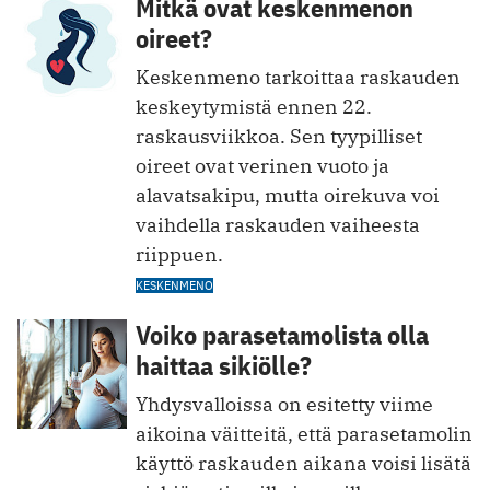
Mitkä ovat keskenmenon
oireet?
Keskenmeno tarkoittaa raskauden
keskeytymistä ennen 22.
raskausviikkoa. Sen tyypilliset
oireet ovat verinen vuoto ja
alavatsakipu, mutta oirekuva voi
vaihdella raskauden vaiheesta
riippuen.
KESKENMENO
Voiko parasetamolista olla
haittaa sikiölle?
Yhdysvalloissa on esitetty viime
aikoina väitteitä, että parasetamolin
käyttö raskauden aikana voisi lisätä