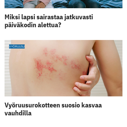
Miksi lapsi sairastaa jatkuvasti
päiväkodin alettua?
VYÖRUUSU
Vyöruusurokotteen suosio kasvaa
vauhdilla