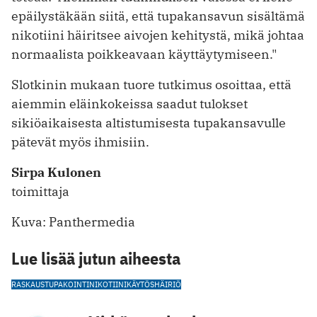
epäilystäkään siitä, että tupakansavun sisältämä
nikotiini häiritsee aivojen kehitystä, mikä johtaa
normaalista poikkeavaan käyttäytymiseen."
Slotkinin mukaan tuore tutkimus osoittaa, että
aiemmin eläinkokeissa saadut tulokset
sikiöaikaisesta altistumisesta tupakansavulle
pätevät myös ihmisiin.
Sirpa Kulonen
toimittaja
Kuva: Panthermedia
Lue lisää jutun aiheesta
RASKAUS
TUPAKOINTI
NIKOTIINI
KÄYTÖSHÄIRIÖ