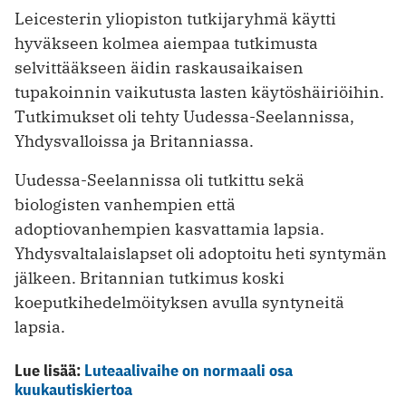
Leicesterin yliopiston tutkijaryhmä käytti
hyväkseen kolmea aiempaa tutkimusta
selvittääkseen äidin raskausaikaisen
tupakoinnin vaikutusta lasten käytöshäiriöihin.
Tutkimukset oli tehty Uudessa-Seelannissa,
Yhdysvalloissa ja Britanniassa.
Uudessa-Seelannissa oli tutkittu sekä
biologisten vanhempien että
adoptiovanhempien kasvattamia lapsia.
Yhdysvaltalaislapset oli adoptoitu heti syntymän
jälkeen. Britannian tutkimus koski
koeputkihedelmöityksen avulla syntyneitä
lapsia.
Lue lisää:
Luteaalivaihe on normaali osa
kuukautiskiertoa