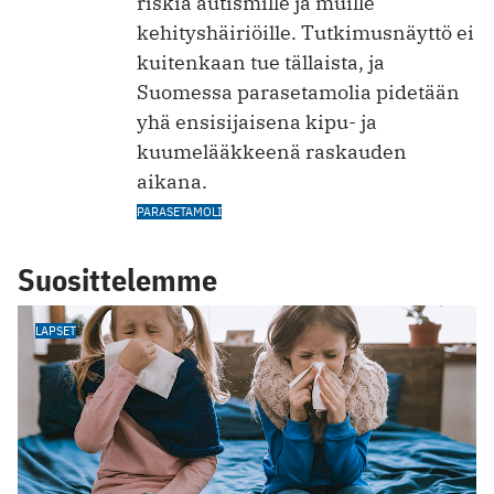
riskiä autismille ja muille
kehityshäiriöille. Tutkimusnäyttö ei
kuitenkaan tue tällaista, ja
Suomessa parasetamolia pidetään
yhä ensisijaisena kipu- ja
kuumelääkkeenä raskauden
aikana.
PARASETAMOLI
Suosittelemme
LAPSET