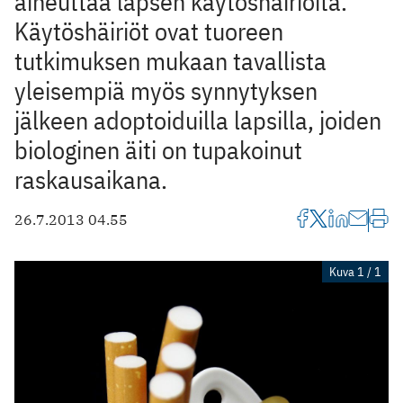
aiheuttaa lapsen käytöshäiriöitä.
Käytöshäiriöt ovat tuoreen
tutkimuksen mukaan tavallista
yleisempiä myös synnytyksen
jälkeen adoptoiduilla lapsilla, joiden
biologinen äiti on tupakoinut
raskausaikana.
26.7.2013 04.55
Kuva 1 / 1