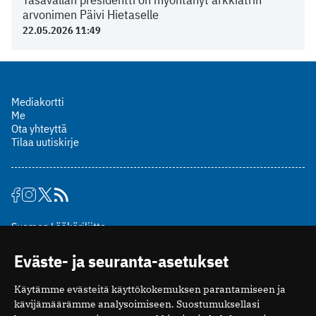
arvonimen Päivi Hietaselle
22.05.2026 11:49
Mediakortti
Me
Ota yhteyttä
Tilaa uutiskirje
Suomen Lääkäriliitto
Mäkelänkatu 2, PL 49
Eväste- ja seuranta-asetukset
00510 Helsinki
puh. (09) 393 091
Käytämme evästeitä käyttökokemuksen parantamiseen ja
toimitus@potilaanlaakarilehti.fi
kävijämäärämme analysoimiseen. Suostumuksellasi