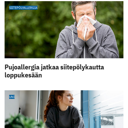
SIITEPÖLYALLERGIA
Pujoallergia jatkaa siitepölykautta
loppukesään
UNI