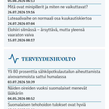
05.08.2026 06:13
Mitä ovat minipillerit ja miten ne vaikuttavat?
26.07.2026 19:16
Luteaalivaihe on normaali osa kuukautiskiertoa
24.07.2026 07:04
Elohiiri silmässä – ärsyttävä, mutta yleensä
vaaraton vaiva
15.07.2026 08:17
TERVEYDENHUOLTO
Yli 80 prosenttia sähköpotkulautailun aiheuttamista
aivovammoista sattui humalassa
03.07.2026 10:39
Näiden oireiden vuoksi suomalaiset menevät
lääkäriin
04.05.2026 08:52
Suomalaisen tehohoidon tulokset ovat hyviä