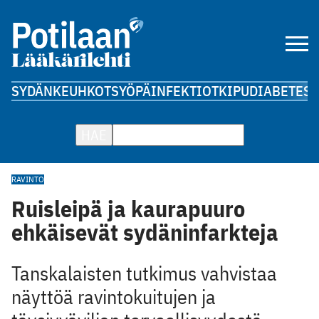
SYDÄN
KEUHKOT
SYÖPÄ
INFEKTIOT
KIPU
DIABETES
A
HAE
RAVINTO
Ruisleipä ja kaurapuuro
ehkäisevät sydäninfarkteja
Tanskalaisten tutkimus vahvistaa
näyttöä ravintokuitujen ja