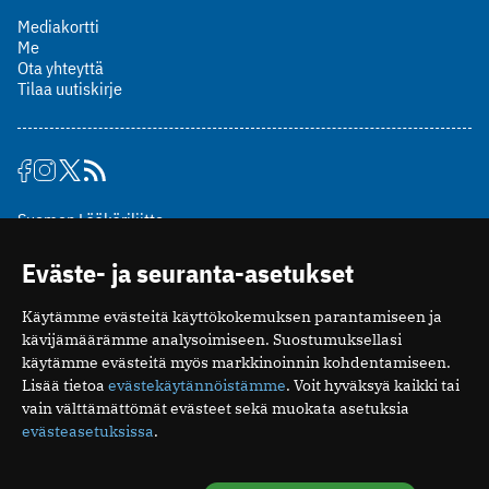
Mediakortti
Me
Ota yhteyttä
Tilaa uutiskirje
Suomen Lääkäriliitto
Mäkelänkatu 2, PL 49
Eväste- ja seuranta-asetukset
00510 Helsinki
puh. (09) 393 091
Käytämme evästeitä käyttökokemuksen parantamiseen ja
toimitus@potilaanlaakarilehti.fi
kävijämäärämme analysoimiseen. Suostumuksellasi
käytämme evästeitä myös markkinoinnin kohdentamiseen.
ISSN 2323-9476
Lisää tietoa
evästekäytännöistämme
. Voit hyväksyä kaikki tai
vain välttämättömät evästeet sekä muokata asetuksia
evästeasetuksissa
.