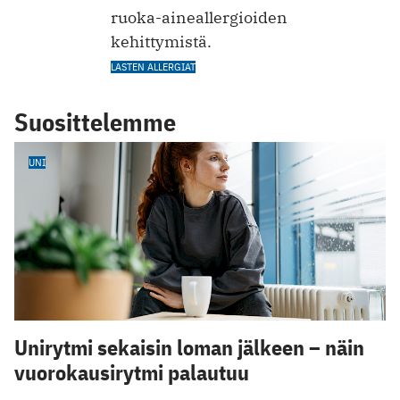
ruoka-aineallergioiden
kehittymistä.
LASTEN ALLERGIAT
Suosittelemme
UNI
Unirytmi sekaisin loman jälkeen – näin
vuorokausirytmi palautuu