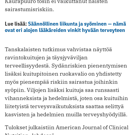
Kaurapuuro tosin ei vaikuttanut naisten
sairastumisriskiin.
Lue lisää:
Säännöllinen liikunta ja syöminen — nämä
ovat eri alojen lääkäreiden vinkit hyvään terveyteen
Tanskalaisten tutkimus vahvistaa näyttöä
ravintokuitujen ja täysjyväviljan
terveellisyydestä. Sydänriskien pienentymisen
lisäksi kuitupitoinen ruokavalio on yhdistetty
myös pienempää riskiin sairastua joihinkin
syöpiin. Viljojen lisäksi kuituja saa runsaasti
vihanneksista ja hedelmistä, joten osa kuituihin
liitetyistä terveysvaikutuksista saattaa selittyä
kasvisten ja hedelmien muilla terveyshyödyillä.
Tulokset julkaistiin American Journal of Clinical