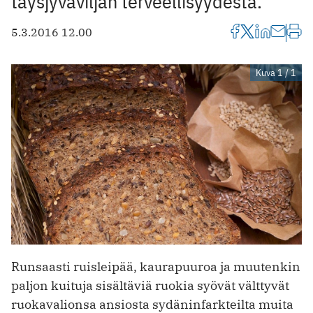
täysjyväviljan terveellisyydestä.
5.3.2016 12.00
Kuva 1 / 1
Runsaasti ruisleipää, kaurapuuroa ja muutenkin
paljon kuituja sisältäviä ruokia syövät välttyvät
ruokavalionsa ansiosta sydäninfarkteilta muita