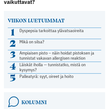
vaikuttavat?
VIIKON LUETUIMMAT
1
Dyspepsia tarkoittaa ylävatsaoireita
2
Mikä on silsa?
3
Ampiaisen pisto – näin hoidat pistoksen ja
tunnistat vakavan allergisen reaktion
4
Läiskät iholla — tunnistatko, mistä on
kysymys?
5
Palleatyrä: syyt, oireet ja hoito
KOLUMNI