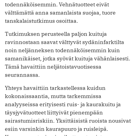
todennäköisemmin. Vehnätuotteet eivät
välttämättä anna samanlaista suojaa, tuore
tanskalaistutkimus osoittaa.
Tutkimuksen perusteella paljon kuituja
ravinnostaan saavat välttyvät sydäninfarktilta
noin neljänneksen todennäköisemmin kuin
samanikäiset, jotka syövät kuituja vähänlaisesti.
Tämä havaittiin neljätoistavuotisessa
seurannassa.
Yhteys havaittiin tarkastellessa kuidun
kokonaissaantia, mutta tarkemmissa
analyyseissa erityisesti ruis- ja kaurakuitu ja
täysjyvätuotteet liittyivät pienempään
sairastumisriskiin. Yksittäisistä ruoista nousivat
esiin varsinkin kaurapuuro ja ruisleipä.