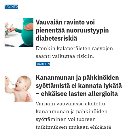
RAVINTO
Vauvaiän ravinto voi
pienentää nuoruustyypin
diabetesriskiä
Etenkin kalaperäisten rasvojen
saanti vaikuttaa riskiin.
DIABETES
Kananmunan ja pähkinöiden
syöttämistä ei kannata lykätä
– ehkäisee lasten allergioita
Varhain vauvaiässä aloitettu
kananmunan ja pähkinöiden
syöttäminen voi tuoreen
tutkimuksen mukaan ehkäistä