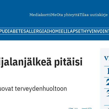
Mediakortti
Me
Ota yhteyttä
Tilaa uutiskirje
PU
DIABETES
ALLERGIA
IHO
MIELI
LAPSET
HYVINVOIN
V
ijalanjälkeä pitäisi
uovat ­terveydenhuoltoon