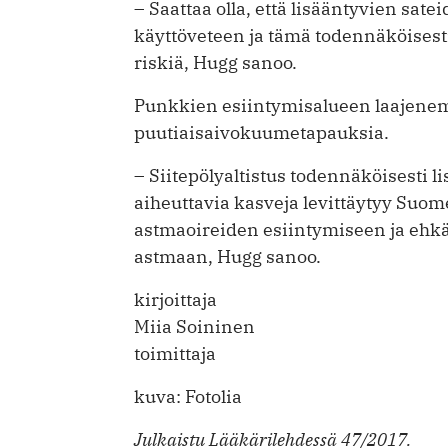
– Saattaa olla, että lisääntyvien sate
käyttöveteen ja tämä todennäköisesti
riskiä, Hugg sanoo.
Punkkien esiintymisalueen laajenemin
puutiaisaivokuumetapauksia.
– Siitepölyaltistus todennäköisesti ­li
aiheuttavia kasveja levittäytyy Suom
astmaoireiden esiintymiseen ja ehkä 
astmaan, Hugg sanoo.
kirjoittaja
Miia Soininen
toimittaja
kuva: Fotolia
Julkaistu Lääkärilehdessä 47/2017.