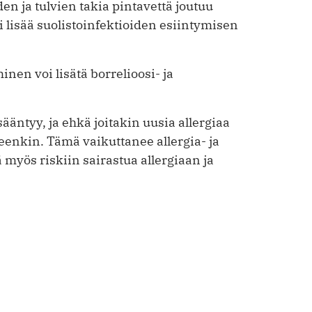
iden ja tulvien takia pintavettä joutuu
 ­lisää suolistoinfektioiden esiintymisen
en voi lisätä borrelioosi- ja
sääntyy, ja ehkä joitakin uusia allergiaa
eenkin. Tämä vaikuttanee allergia- ja
myös riskiin sairastua allergiaan ja