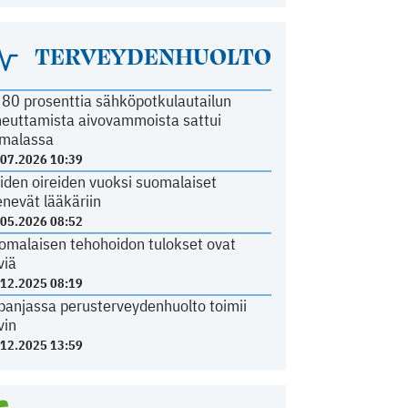
TERVEYDENHUOLTO
i 80 prosenttia sähköpotkulautailun
heuttamista aivovammoista sattui
malassa
.07.2026 10:39
iden oireiden vuoksi suomalaiset
nevät lääkäriin
.05.2026 08:52
omalaisen tehohoidon tulokset ovat
viä
.12.2025 08:19
panjassa perusterveydenhuolto toimii
vin
.12.2025 13:59