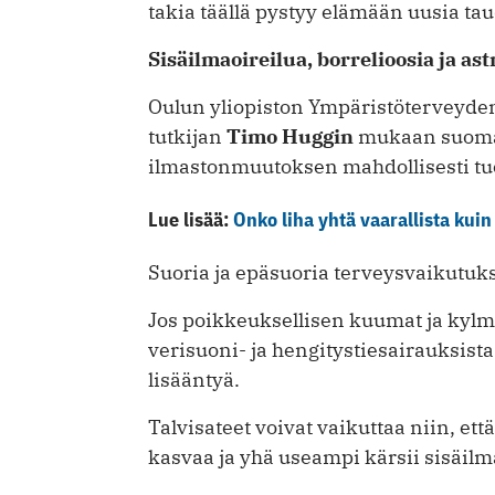
takia täällä pystyy elämään uusia tau
Sisäilmaoireilua, borrelioosia ja as
Oulun yliopiston Ympäristöterveyd
tutkijan
Timo Huggin
mukaan suomal
ilmastonmuutoksen mahdollisesti tu
Lue lisää:
Onko liha yhtä vaarallista kui
Suoria ja epäsuoria terveysvaikutuks
Jos poikkeuksellisen kuumat ja kylmä
verisuoni- ja hengitystiesairauksista
lisääntyä.
Talvisateet voivat vaikuttaa niin, e
kasvaa ja yhä useampi kärsii sisäilm