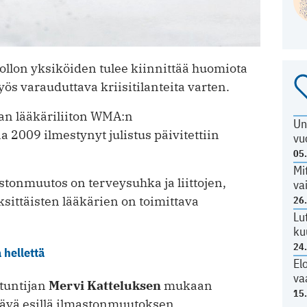
llon yksiköiden tulee kiinnittää huomiota
ös varauduttava kriisitilanteita varten.
n lääkäriliiton WMA:n
Un
2009 ilmestynyt julistus päivitettiin
vu
05
Mi
astonmuutos on terveysuhka ja liittojen,
va
sittäisten lääkärien on toimittava
26
Lu
ku
24
 hellettä
El
va
ntuntijan
Mervi Katteluksen
mukaan
15
ttävä esillä ilmastonmuutoksen