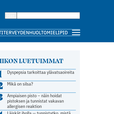
Hae
TI
TERVEYDENHUOLTO
MIELIPIDE
IIKON LUETUIMMAT
1
Dyspepsia tarkoittaa ylävatsaoireita
2
Mikä on silsa?
3
Ampiaisen pisto – näin hoidat
pistoksen ja tunnistat vakavan
allergisen reaktion
Läiskät iholla — tunnistatko, mistä