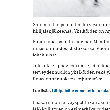
Sairaaloiden ja muiden terveydenhuo
hiilijalanjälkeensä. Yksiköiden on my
Muun muassa näin todetaan Maailma
ilmastonmuutosjulistuksessa. Vuonna 
lokakuussa.
Julistuksen pääviesti on se, että ilm
terveydenhuollon yksiköiden sekä yk
ilmastonmuutoksen torjumiseksi.
Lue lisää:
Lähipäiville ennustettu tukalaa
Lääkäriliiton terveyspolitiikan asia
lääkäriliittojen on esimerkiksi pide