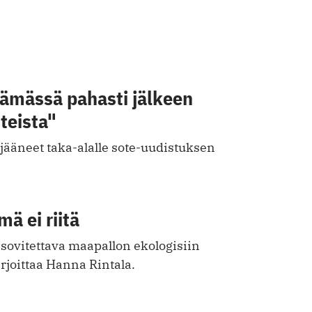
äämässä pahasti jälkeen
teista"
 jääneet taka-alalle sote-uudistuksen
mä ei riitä
 sovitettava maapallon ekologisiin
rjoittaa Hanna Rintala.