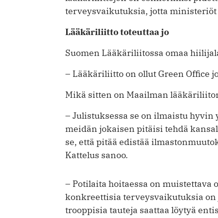
terveysvaikutuksia, jotta ministeriöt 
Lääkäriliitto toteuttaa jo
Suomen Lääkäriliitossa omaa hiilijala
– Lääkäriliitto on ollut Green Office j
Mikä sitten on Maailman lääkäriliiton 
– Julistuksessa se on ilmaistu hyvin y
meidän jokaisen pitäisi tehdä kansa
se, että pitää edistää ilmastonmuut
Kattelus sanoo.
– Potilaita hoitaessa on muistettava
konkreettisia terveysvaikutuksia on
trooppisia tauteja saattaa löytyä e