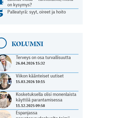
4
on kysymys?
5
Palleatyrä: syyt, oireet ja hoito
KOLUMNI
Terveys on osa turvallisuutta
26.04.2026 15:32
Viikon käänteiset uutiset
15.03.2026 10:15
Kosketuksella olisi monenlaista
käyttöä parantamisessa
11.12.2025 09:58
Espanjassa