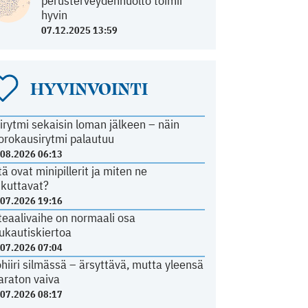
perusterveydenhuolto toimii
hyvin
07.12.2025 13:59
HYVINVOINTI
irytmi sekaisin loman jälkeen – näin
orokausirytmi palautuu
.08.2026 06:13
tä ovat minipillerit ja miten ne
ikuttavat?
.07.2026 19:16
teaalivaihe on normaali osa
ukautiskiertoa
.07.2026 07:04
ohiiri silmässä – ärsyttävä, mutta yleensä
araton vaiva
.07.2026 08:17