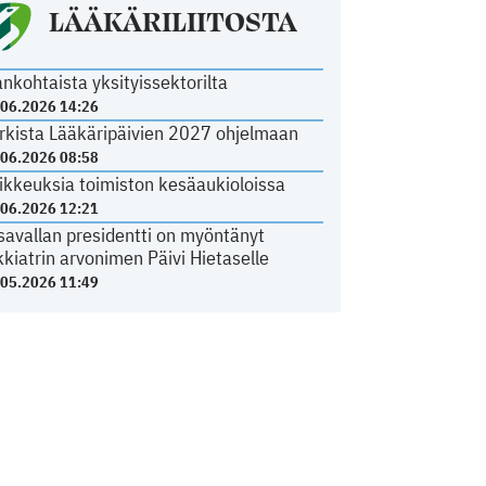
LÄÄKÄRILIITOSTA
ankohtaista yksityissektorilta
.06.2026 14:26
rkista Lääkäripäivien 2027 ohjelmaan
.06.2026 08:58
ikkeuksia toimiston kesäaukioloissa
.06.2026 12:21
savallan presidentti on myöntänyt
kkiatrin arvonimen Päivi Hietaselle
.05.2026 11:49