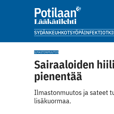
SYDÄN
KEUHKOT
SYÖPÄ
INFEKTIOT
KI
ILMASTONMUUTOS
Sairaaloiden hiil
pienentää
Ilmastonmuutos ja sateet t
lisäkuormaa.