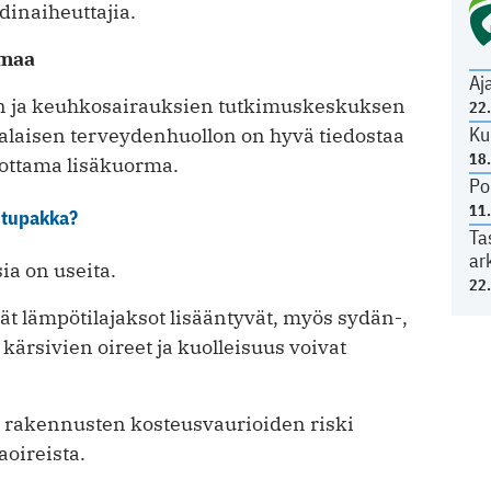
dinaiheuttajia.
tmaa
Aj
en ja keuhkosairauksien tutkimuskeskuksen
22
Ku
aisen terveydenhuollon on hyvä tiedostaa
18
ottama lisäkuorma.
Po
11
n tupakka?
Ta
ar
ia on useita.
22
t lämpötilajaksot lisääntyvät, myös sydän-,
 kärsivien oireet ja kuolleisuus voivat
ttä rakennusten kosteusvaurioiden riski
aoireista.