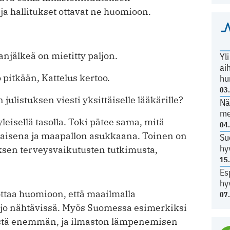
ja hallitukset ­ottavat ne huomioon.
njälkeä on mietitty paljon.
Yl
ai
o pitkään, Kattelus kertoo.
hu
03
julistuksen viesti yksittäiselle lääkärille?
Nä
me
leisellä tasolla. Toki pätee sama, mitä
04
laisena ja maapallon asukkaana. Toinen on
Su
hy
oksen terveysvaikutusten tutkimusta,
15
Es
hy
 ottaa huomioon, että maailmalla
07
 jo nähtävissä. Myös Suomessa esimerkiksi
ntistä enemmän, ja ilmaston lämpenemisen