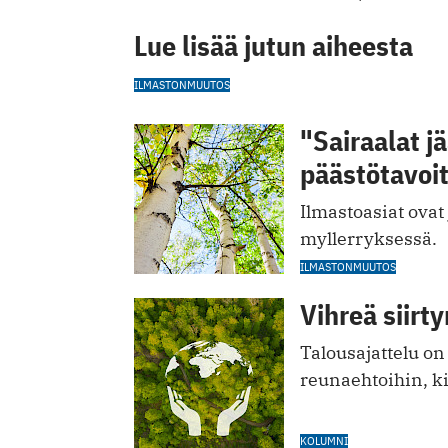
Lue lisää jutun aiheesta
ILMASTONMUUTOS
"Sairaalat j
päästötavoit
Ilmastoasiat ovat
myllerryksessä.
ILMASTONMUUTOS
Vihreä siirty
Talousajattelu on
reunaehtoihin, ki
KOLUMNI