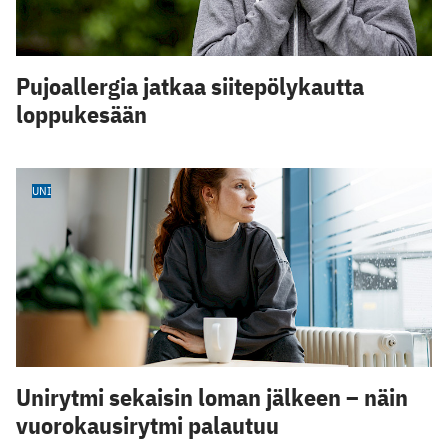
Pujoallergia jatkaa siitepölykautta
loppukesään
UNI
Unirytmi sekaisin loman jälkeen – näin
vuorokausirytmi palautuu