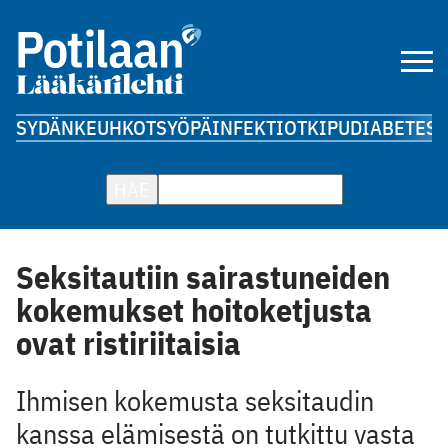
SYDÄN
KEUHKOT
SYÖPÄ
INFEKTIOT
KIPU
DIABETES
A
HAE
Seksitautiin sairastuneiden
kokemukset hoitoketjusta
ovat ristiriitaisia
Ihmisen kokemusta seksitaudin
kanssa elämisestä on tutkittu vasta