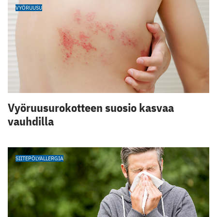
VYÖRUUSU
Vyöruusurokotteen suosio kasvaa
vauhdilla
SIITEPÖLYALLERGIA