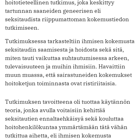
hoitotieteellinen tutkimus, joka keskittyy
tartunnan saaneiden geneerisen eli
seksitaudista riippumattoman kokemustiedon
tutkimiseen.
Tutkimuksessa tarkasteltiin ihmisen kokemusta
seksitaudin saamisesta ja hoidosta sekä sitä,
miten tauti vaikuttaa suhtautumisessa arkeen,
tulevaisuuteen ja muihin ihmisiin. Havaittiin
muun muassa, että sairastuneiden kokemukset
hoitoketjun toiminnasta ovat ristiriitaisia.
Tutkimuksen tavoitteena oli tuottaa käytännön
teoria, jonka avulla voitaisiin kehittää
seksitautien ennaltaehkäisyä sekä kouluttaa
hoitohenkilökuntaa ymmärtämään tätä vähän
tutkittua aihetta, eli ihmisen kokemusta