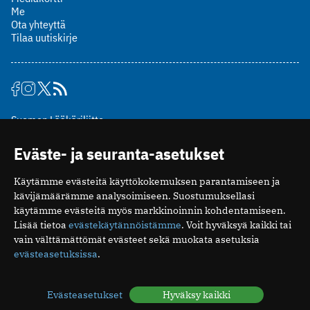
Me
Ota yhteyttä
Tilaa uutiskirje
Suomen Lääkäriliitto
Mäkelänkatu 2, PL 49
Eväste- ja seuranta-asetukset
00510 Helsinki
puh. (09) 393 091
Käytämme evästeitä käyttökokemuksen parantamiseen ja
toimitus@potilaanlaakarilehti.fi
kävijämäärämme analysoimiseen. Suostumuksellasi
käytämme evästeitä myös markkinoinnin kohdentamiseen.
ISSN 2323-9476
Lisää tietoa
evästekäytännöistämme
. Voit hyväksyä kaikki tai
vain välttämättömät evästeet sekä muokata asetuksia
evästeasetuksissa
.
Evästeasetukset
Hyväksy kaikki