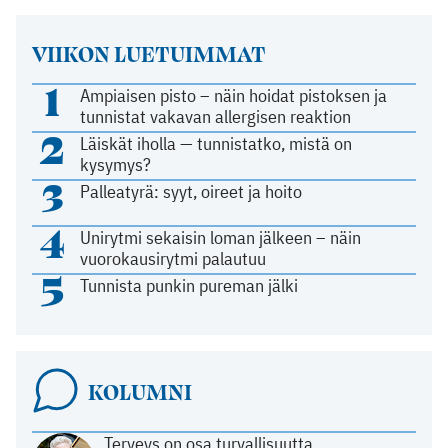
VIIKON LUETUIMMAT
1
Ampiaisen pisto – näin hoidat pistoksen ja
tunnistat vakavan allergisen reaktion
2
Läiskät iholla — tunnistatko, mistä on
kysymys?
3
Palleatyrä: syyt, oireet ja hoito
4
Unirytmi sekaisin loman jälkeen – näin
vuorokausirytmi palautuu
5
Tunnista punkin pureman jälki
KOLUMNI
Terveys on osa turvallisuutta