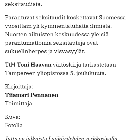
seksitaudista.
Parantuvat seksitaudit koskettavat Suomessa
vuosittain yli kymmentätuhatta ihmistä.
Nuorten aikuisten keskuudessa yleisiä
parantumattomia seksitauteja ovat
sukuelinherpes ja visvasyylät.
TtM
Toni Haavan
väitöskirja tarkastetaan
Tampereen yliopistossa 5. joulukuuta.
Kirjoittaja:
Tiiamari Pennanen
Toimittaja
Kuva:
Fotolia
Juttu on julkaistu Lääkärilehden verkkosivulla