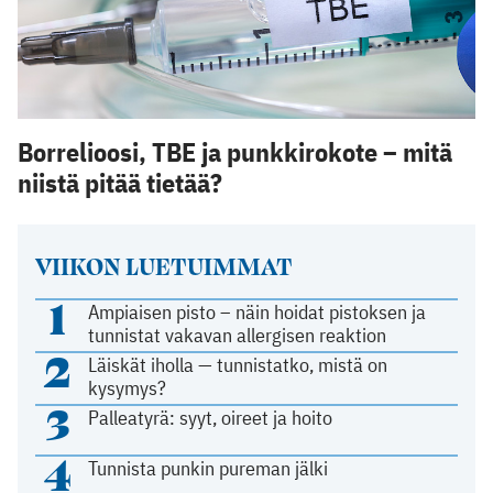
Borrelioosi, TBE ja punkkirokote – mitä
niistä pitää tietää?
VIIKON LUETUIMMAT
1
Ampiaisen pisto – näin hoidat pistoksen ja
tunnistat vakavan allergisen reaktion
2
Läiskät iholla — tunnistatko, mistä on
kysymys?
3
Palleatyrä: syyt, oireet ja hoito
4
Tunnista punkin pureman jälki