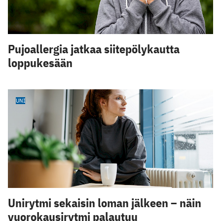
Pujoallergia jatkaa siitepölykautta
loppukesään
UNI
Unirytmi sekaisin loman jälkeen – näin
vuorokausirytmi palautuu