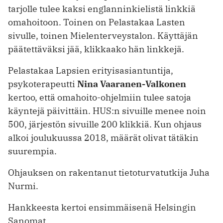
tarjolle tulee kaksi englanninkielistä linkkiä
omahoitoon. Toinen on Pelastakaa Lasten
sivulle, toinen Mielenterveystalon. Käyttäjän
päätettäväksi jää, klikkaako hän linkkejä.
Pelastakaa Lapsien erityisasiantuntija,
psykoterapeutti
Nina Vaaranen-Valkonen
kertoo, että omahoito-ohjelmiin tulee satoja
käyntejä päivittäin. HUS:n sivuille menee noin
500, järjestön sivuille 200 klikkiä. Kun ohjaus
alkoi joulukuussa 2018, määrät olivat tätäkin
suurempia.
Ohjauksen on rakentanut tietoturvatutkija Juha
Nurmi.
Hankkeesta kertoi ensimmäisenä Helsingin
Sanomat.