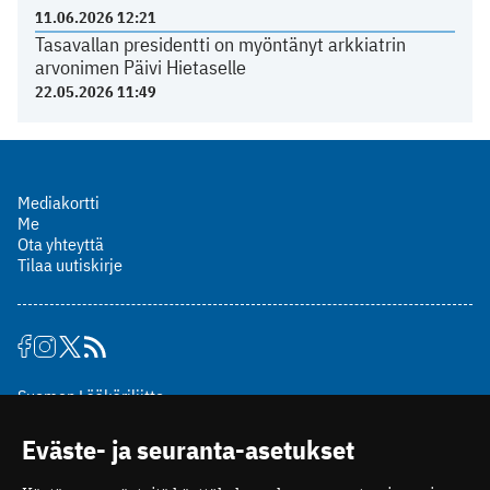
11.06.2026 12:21
Tasavallan presidentti on myöntänyt arkkiatrin
arvonimen Päivi Hietaselle
22.05.2026 11:49
Mediakortti
Me
Ota yhteyttä
Tilaa uutiskirje
Suomen Lääkäriliitto
Mäkelänkatu 2, PL 49
Eväste- ja seuranta-asetukset
00510 Helsinki
puh. (09) 393 091