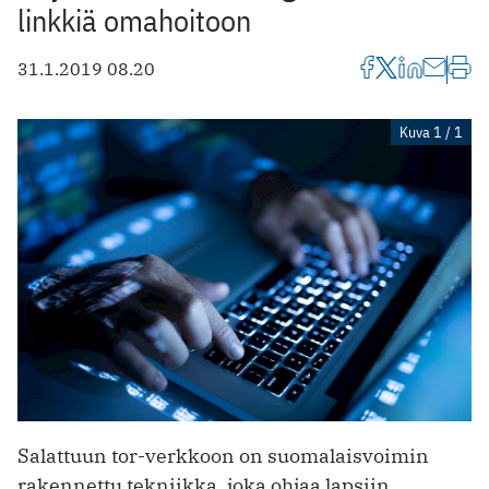
linkkiä omahoitoon
31.1.2019 08.20
Kuva 1 / 1
Salattuun tor-verkkoon on suomalaisvoimin
rakennettu tekniikka, joka ohjaa lapsiin