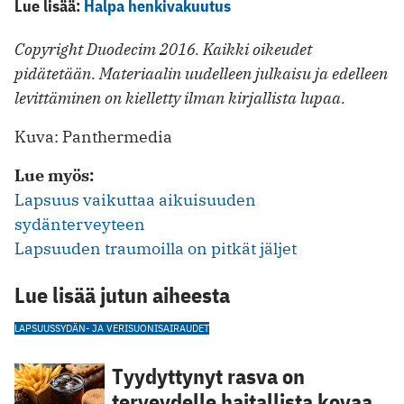
Lue lisää:
Halpa henkivakuutus
Copyright Duodecim 2016. Kaikki oikeudet
pidätetään. Materiaalin uudelleen julkaisu ja edelleen
levittäminen on kielletty ilman kirjallista lupaa.
Kuva: Panthermedia
Lue myös:
Lapsuus vaikuttaa aikuisuuden
sydänterveyteen
Lapsuuden traumoilla on pitkät jäljet
Lue lisää jutun aiheesta
LAPSUUS
SYDÄN- JA VERISUONISAIRAUDET
Tyydyttynyt rasva on
terveydelle haitallista kovaa