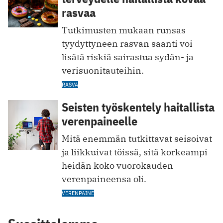
rasvaa
Tutkimusten mukaan runsas
tyydyttyneen rasvan saanti voi
lisätä riskiä sairastua sydän- ja
verisuonitauteihin.
RASVA
Seisten työskentely haitallista
verenpaineelle
Mitä enemmän tutkittavat seisoivat
ja liikkuivat töissä, sitä korkeampi
heidän koko vuorokauden
verenpaineensa oli.
VERENPAINE