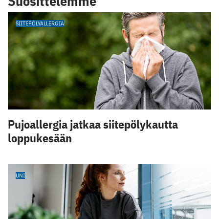
Suosittelemme
SIITEPÖLYALLERGIA
Pujoallergia jatkaa siitepölykautta
loppukesään
UNI