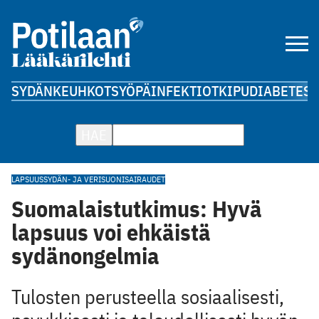
SYDÄN
KEUHKOT
SYÖPÄ
INFEKTIOT
KIPU
DIABETES
A
HAE
LAPSUUS
SYDÄN- JA VERISUONISAIRAUDET
Suomalaistutkimus: Hyvä
lapsuus voi ehkäistä
sydänongelmia
Tulosten perusteella sosiaalisesti,