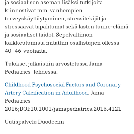
ja sosiaalisen aseman lisäksi tutkijoita
kiinnostivat mm. vanhempien
terveyskäyttäytyminen, stressitekijät ja
stressaavat tapahtumat sekä lasten tunne-elämä
ja sosiaaliset taidot. Sepelvaltimon
kalkkeutumista mitattiin osallistujien ollessa
40–46-vuotiaita.
Tulokset julkaistiin arvostetussa Jama
Pediatrics -lehdessä.
Childhood Psychosocial Factors and Coronary
Artery Calcification in Adulthood
. Jama
Pediatrics
2016;DOI:10.1001/jamapediatrics.2015.4121
Uutispalvelu Duodecim