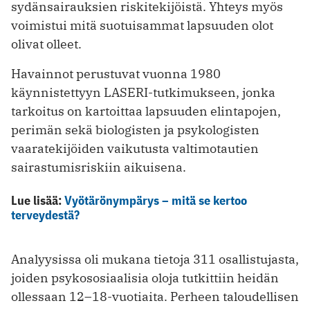
sydänsairauksien riskitekijöistä. Yhteys myös
voimistui mitä suotuisammat lapsuuden olot
olivat olleet.
Havainnot perustuvat vuonna 1980
käynnistettyyn LASERI-tutkimukseen, jonka
tarkoitus on kartoittaa lapsuuden elintapojen,
perimän sekä biologisten ja psykologisten
vaaratekijöiden vaikutusta valtimotautien
sairastumisriskiin aikuisena.
Lue lisää:
Vyötärönympärys – mitä se kertoo
terveydestä?
Analyysissa oli mukana tietoja 311 osallistujasta,
joiden psykososiaalisia oloja tutkittiin heidän
ollessaan 12–18-vuotiaita. Perheen taloudellisen