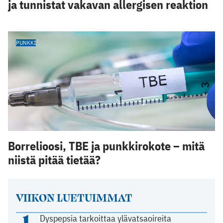
ja tunnistat vakavan allergisen reaktion
PUNKKI
Borrelioosi, TBE ja punkkirokote – mitä
niistä pitää tietää?
VIIKON LUETUIMMAT
1
Dyspepsia tarkoittaa ylävatsaoireita