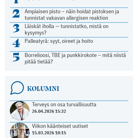
2
Ampiaisen pisto – näin hoidat pistoksen ja
tunnistat vakavan allergisen reaktion
3
Läiskät iholla — tunnistatko, mistä on
kysymys?
4
Palleatyrä: syyt, oireet ja hoito
5
Borrelioosi, TBE ja punkkirokote – mitä niistä
pitää tietää?
KOLUMNI
Terveys on osa turvallisuutta
26.04.2026 15:32
Viikon käänteiset uutiset
15.03.2026 10:15