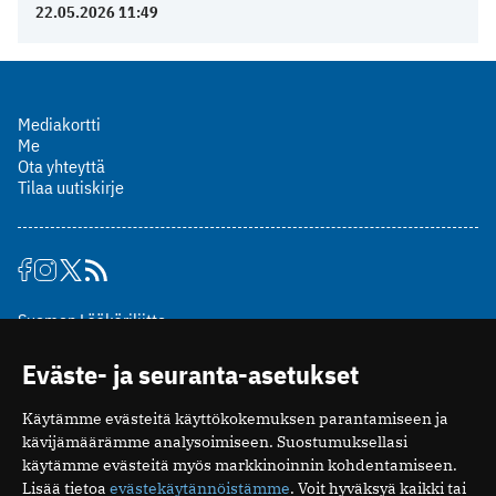
22.05.2026 11:49
Mediakortti
Me
Ota yhteyttä
Tilaa uutiskirje
Suomen Lääkäriliitto
Mäkelänkatu 2, PL 49
Eväste- ja seuranta-asetukset
00510 Helsinki
puh. (09) 393 091
Käytämme evästeitä käyttökokemuksen parantamiseen ja
toimitus@potilaanlaakarilehti.fi
kävijämäärämme analysoimiseen. Suostumuksellasi
käytämme evästeitä myös markkinoinnin kohdentamiseen.
ISSN 2323-9476
Lisää tietoa
evästekäytännöistämme
. Voit hyväksyä kaikki tai