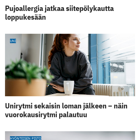
Pujoallergia jatkaa siitepölykautta
loppukesään
UNI
Unirytmi sekaisin loman jälkeen – näin
vuorokausirytmi palautuu
HYÖNTEISEN PISTO