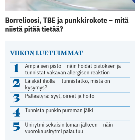
Borrelioosi, TBE ja punkkirokote – mitä
niistä pitää tietää?
VIIKON LUETUIMMAT
1
Ampiaisen pisto – näin hoidat pistoksen ja
tunnistat vakavan allergisen reaktion
2
Läiskät iholla — tunnistatko, mistä on
kysymys?
3
Palleatyrä: syyt, oireet ja hoito
4
Tunnista punkin pureman jälki
5
Unirytmi sekaisin loman jälkeen – näin
vuorokausirytmi palautuu