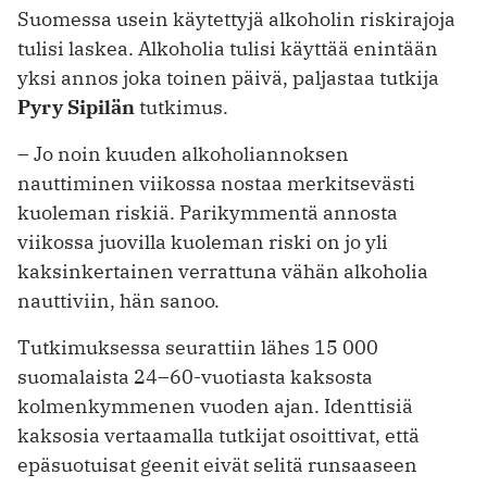
Suomessa usein käytettyjä alkoholin riskirajoja
tulisi laskea. Alkoholia tulisi käyttää enintään
yksi annos joka toinen päivä, paljastaa tutkija
Pyry Sipilän
tutkimus.
– Jo noin kuuden alkoholiannoksen
nauttiminen viikossa nostaa merkitsevästi
kuoleman riskiä. Parikymmentä annosta
viikossa juovilla kuoleman riski on jo yli
kaksinkertainen verrattuna vähän alkoholia
nauttiviin, hän sanoo.
Tutkimuksessa seurattiin lähes 15 000
suomalaista 24–60-vuotiasta kaksosta
kolmenkymmenen vuoden ajan. Identtisiä
kaksosia vertaamalla tutkijat osoittivat, että
epäsuotuisat geenit eivät selitä runsaaseen