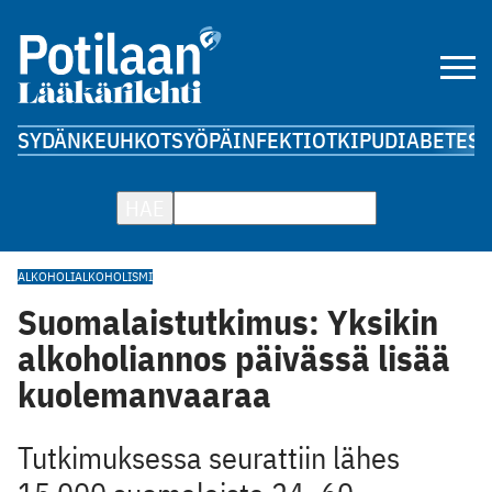
SYDÄN
KEUHKOT
SYÖPÄ
INFEKTIOT
KIPU
DIABETES
A
HAE
ALKOHOLI
ALKOHOLISMI
Suomalaistutkimus: Yksikin
alkoholiannos päivässä lisää
kuolemanvaaraa
Tutkimuksessa seurattiin lähes