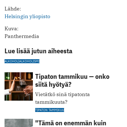
Lähde:
Helsingin yliopisto
Kuva:
Panthermedia
Lue lisää jutun aiheesta
ALKOHOLI
ALKOHOLISMI
Tipaton tammikuu — onko
siitä hyötyä?
Vietätkö sinä tipatonta
tammikuuta?
TIPATON TAMMIKUU
"Tämä on enemmän kuin