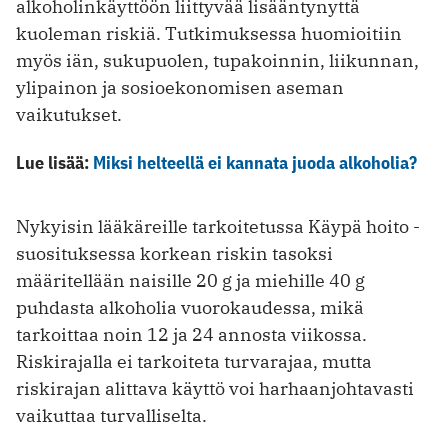
alkoholinkäyttöön liittyvää lisääntynyttä
kuoleman riskiä. Tutkimuksessa huomioitiin
myös iän, sukupuolen, tupakoinnin, liikunnan,
ylipainon ja sosioekonomisen aseman
vaikutukset.
Lue lisää:
Miksi helteellä ei kannata juoda alkoholia?
Nykyisin lääkäreille tarkoitetussa Käypä hoito -
suosituksessa korkean riskin tasoksi
määritellään naisille 20 g ja miehille 40 g
puhdasta alkoholia vuorokaudessa, mikä
tarkoittaa noin 12 ja 24 annosta viikossa.
Riskirajalla ei tarkoiteta turvarajaa, mutta
riskirajan alittava käyttö voi harhaanjohtavasti
vaikuttaa turvalliselta.