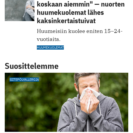
koskaan aiemmin" — nuorten
huumekuolemat lähes
kaksinkertaistuivat
Huumeisiin kuolee eniten 15–24-
vuotiaita.
HUUMEKUOLEMAT
Suosittelemme
SIITEPÖLYALLERGIA