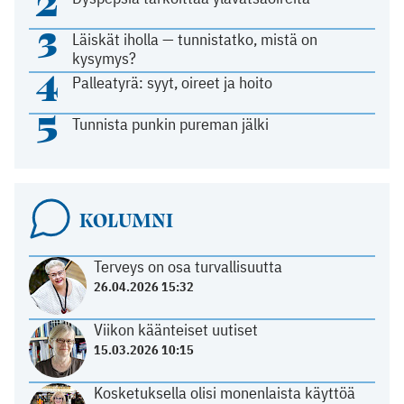
2
3
Läiskät iholla — tunnistatko, mistä on
kysymys?
4
Palleatyrä: syyt, oireet ja hoito
5
Tunnista punkin pureman jälki
KOLUMNI
Terveys on osa turvallisuutta
26.04.2026 15:32
Viikon käänteiset uutiset
15.03.2026 10:15
Kosketuksella olisi monenlaista käyttöä