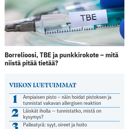
Borrelioosi, TBE ja punkkirokote – mitä
niistä pitää tietää?
VIIKON LUETUIMMAT
1
Ampiaisen pisto – näin hoidat pistoksen ja
tunnistat vakavan allergisen reaktion
2
Läiskät iholla — tunnistatko, mistä on
kysymys?
3
Palleatyrä: syyt, oireet ja hoito