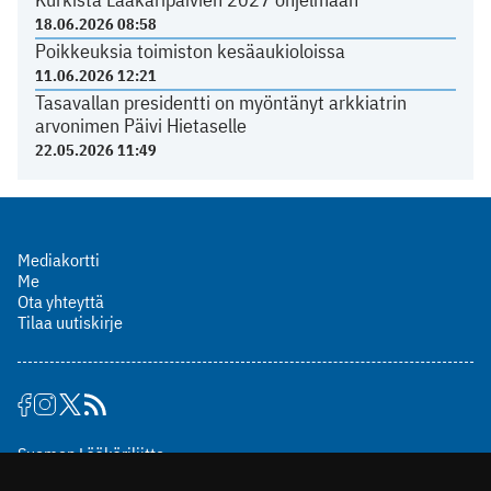
18.06.2026 08:58
Poikkeuksia toimiston kesäaukioloissa
11.06.2026 12:21
Tasavallan presidentti on myöntänyt arkkiatrin
arvonimen Päivi Hietaselle
22.05.2026 11:49
Mediakortti
Me
Ota yhteyttä
Tilaa uutiskirje
Suomen Lääkäriliitto
Mäkelänkatu 2, PL 49