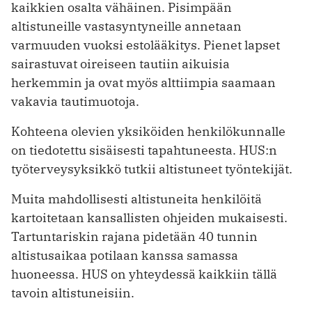
kaikkien osalta vähäinen. Pisimpään
altistuneille vastasyntyneille annetaan
varmuuden vuoksi estolääkitys. Pienet lapset
sairastuvat oireiseen tautiin aikuisia
herkemmin ja ovat myös alttiimpia saamaan
vakavia tautimuotoja.
Kohteena olevien yksiköiden henkilökunnalle
on tiedotettu sisäisesti tapahtuneesta. HUS:n
työterveysyksikkö tutkii altistuneet työntekijät.
Muita mahdollisesti altistuneita henkilöitä
kartoitetaan kansallisten ohjeiden mukaisesti.
Tartuntariskin rajana pidetään 40 tunnin
altistusaikaa potilaan kanssa samassa
huoneessa. HUS on yhteydessä kaikkiin tällä
tavoin altistuneisiin.