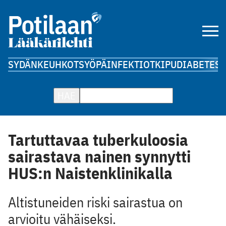
SYDÄN
KEUHKOT
SYÖPÄ
INFEKTIOT
KIPU
DIABETES
A
HAE
Tartuttavaa tuberkuloosia
sairastava nainen synnytti
HUS:n Naistenklinikalla
Altistuneiden riski sairastua on
arvioitu vähäiseksi.