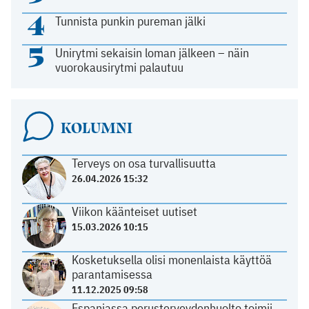
4
Tunnista punkin pureman jälki
5
Unirytmi sekaisin loman jälkeen – näin
vuorokausirytmi palautuu
KOLUMNI
Terveys on osa turvallisuutta
26.04.2026 15:32
Viikon käänteiset uutiset
15.03.2026 10:15
Kosketuksella olisi monenlaista käyttöä
parantamisessa
11.12.2025 09:58
Espanjassa perusterveydenhuolto toimii