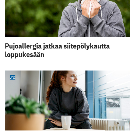
Pujoallergia jatkaa siitepölykautta
loppukesään
UNI