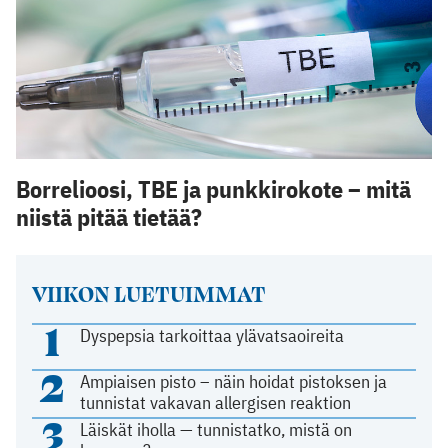
Borrelioosi, TBE ja punkkirokote – mitä
niistä pitää tietää?
VIIKON LUETUIMMAT
1
Dyspepsia tarkoittaa ylävatsaoireita
2
Ampiaisen pisto – näin hoidat pistoksen ja
tunnistat vakavan allergisen reaktion
3
Läiskät iholla — tunnistatko, mistä on