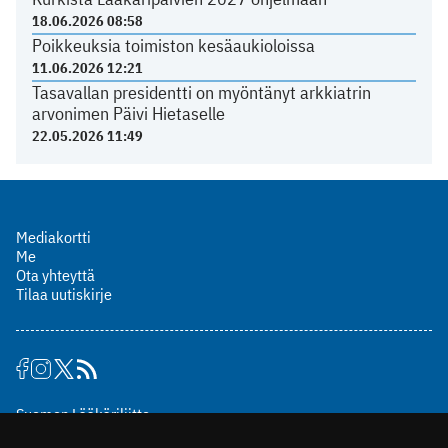
18.06.2026 08:58
Poikkeuksia toimiston kesäaukioloissa
11.06.2026 12:21
Tasavallan presidentti on myöntänyt arkkiatrin
arvonimen Päivi Hietaselle
22.05.2026 11:49
Mediakortti
Me
Ota yhteyttä
Tilaa uutiskirje
Suomen Lääkäriliitto
Mäkelänkatu 2, PL 49