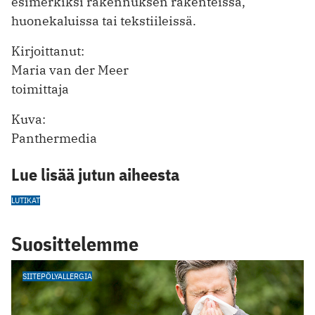
esimerkiksi rakennuksen rakenteissa,
huonekaluissa tai tekstiileissä.
Kirjoittanut:
Maria van der Meer
toimittaja
Kuva:
Panthermedia
Lue lisää jutun aiheesta
LUTIKAT
Suosittelemme
SIITEPÖLYALLERGIA