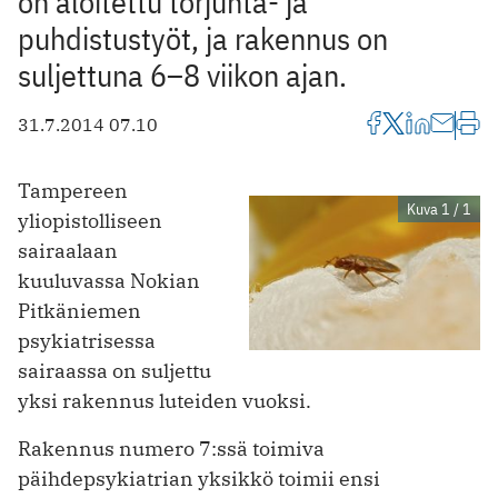
on aloitettu torjunta- ja
puhdistustyöt, ja rakennus on
suljettuna 6–8 viikon ajan.
31.7.2014 07.10
Tampereen
Kuva 1 / 1
yliopistolliseen
sairaalaan
kuuluvassa Nokian
Pitkäniemen
psykiatrisessa
sairaassa on suljettu
yksi rakennus luteiden vuoksi.
Rakennus numero 7:ssä toimiva
päihdepsykiatrian yksikkö toimii ensi