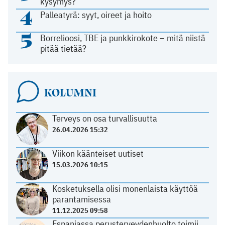
kysymys?
4
Palleatyrä: syyt, oireet ja hoito
5
Borrelioosi, TBE ja punkkirokote – mitä niistä
pitää tietää?
KOLUMNI
Terveys on osa turvallisuutta
26.04.2026 15:32
Viikon käänteiset uutiset
15.03.2026 10:15
Kosketuksella olisi monenlaista käyttöä
parantamisessa
11.12.2025 09:58
Espanjassa perusterveydenhuolto toimii