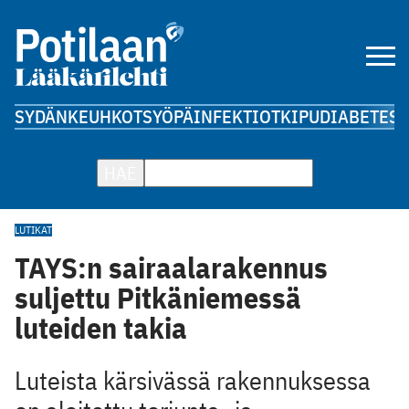
SYDÄN
KEUHKOT
SYÖPÄ
INFEKTIOT
KIPU
DIABETES
A
HAE
LUTIKAT
TAYS:n sairaalarakennus
suljettu Pitkäniemessä
luteiden takia
Luteista kärsivässä rakennuksessa