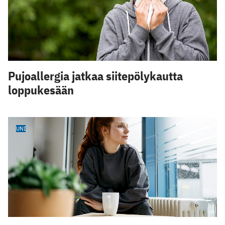
Pujoallergia jatkaa siitepölykautta
loppukesään
UNI