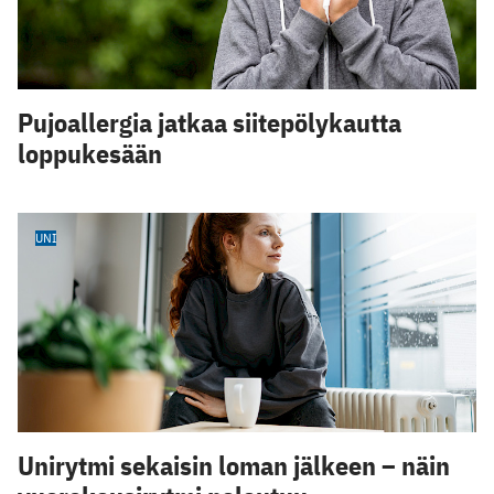
Pujoallergia jatkaa siitepölykautta
loppukesään
UNI
Unirytmi sekaisin loman jälkeen – näin