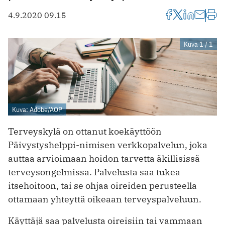
4.9.2020 09.15
Kuva 1 / 1
Kuva: Adobe/AOP
Terveyskylä on ottanut koekäyttöön
Päivystyshelppi-nimisen verkkopalvelun, joka
auttaa arvioimaan hoidon tarvetta äkillisissä
terveysongelmissa. Palvelusta saa tukea
itsehoitoon, tai se ohjaa oireiden perusteella
ottamaan yhteyttä oikeaan terveyspalveluun.
Käyttäjä saa palvelusta oireisiin tai vammaan