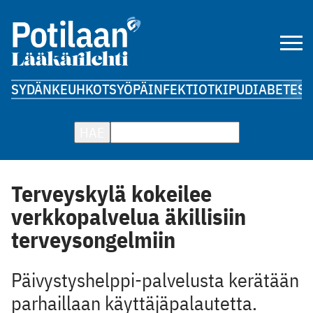
SYDÄN
KEUHKOT
SYÖPÄ
INFEKTIOT
KIPU
DIABETES
A
HAE
Terveyskylä kokeilee
verkkopalvelua äkillisiin
terveysongelmiin
Päivystyshelppi-palvelusta kerätään
parhaillaan käyttäjäpalautetta.