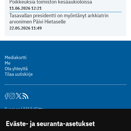
Poikkeuksia toimiston kesäaukioloissa
11.06.2026 12:21
Tasavallan presidentti on myöntänyt arkkiatrin
arvonimen Päivi Hietaselle
22.05.2026 11:49
Mediakortti
Me
Ota yhteyttä
Tilaa uutiskirje
Suomen Lääkäriliitto
Mäkelänkatu 2, PL 49
Eväste- ja seuranta-asetukset
00510 Helsinki
puh. (09) 393 091