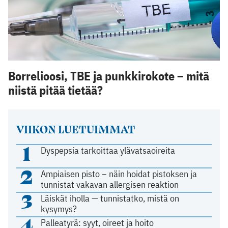
Borrelioosi, TBE ja punkkirokote – mitä
niistä pitää tietää?
VIIKON LUETUIMMAT
1
Dyspepsia tarkoittaa ylävatsaoireita
2
Ampiaisen pisto – näin hoidat pistoksen ja
tunnistat vakavan allergisen reaktion
3
Läiskät iholla — tunnistatko, mistä on
kysymys?
4
Palleatyrä: syyt, oireet ja hoito