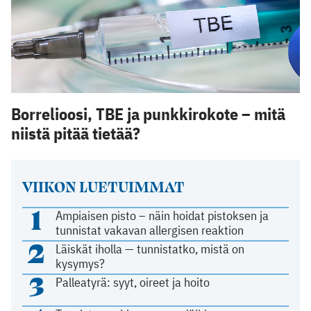
Borrelioosi, TBE ja punkkirokote – mitä
niistä pitää tietää?
VIIKON LUETUIMMAT
1
Ampiaisen pisto – näin hoidat pistoksen ja
tunnistat vakavan allergisen reaktion
2
Läiskät iholla — tunnistatko, mistä on
kysymys?
3
Palleatyrä: syyt, oireet ja hoito