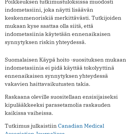
Poikkeuksen tutkimustuloksissa muodosti
indometasiini, joka näytti lisäävän
keskenmenoriskiä merkittävästi. Tutkijoiden
mukaan kyse saattaa olla siitä, että
indometasiinia käytetään ennenaikaisen
synnytyksen riskin yhteydessä.
Suomalaisen Käypä hoito -suosituksen mukaan
indometasiinia ei pidä käyttää tokolyyttinä
ennenaikaisen synnytyksen yhteydessä
vakavien haittavaikutusten takia.
Raskaana oleville suositellaan ensisijaiseksi
kipulääkkeeksi parasetamolia raskauden
kaikissa vaiheissa.
Tutkimus julkaistiin
Canadian Medical
Association Journalissa
.