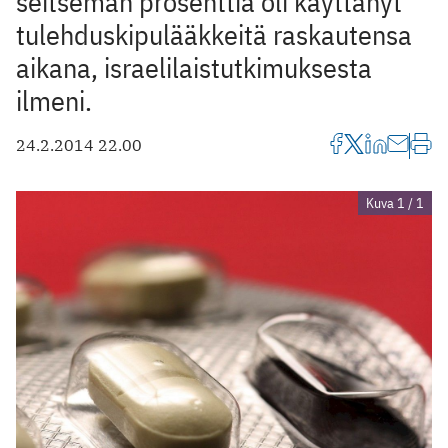
seitsemän prosenttia oli käyttänyt
tulehduskipulääkkeitä raskautensa
aikana, israelilaistutkimuksesta
ilmeni.
24.2.2014 22.00
Kuva 1 / 1