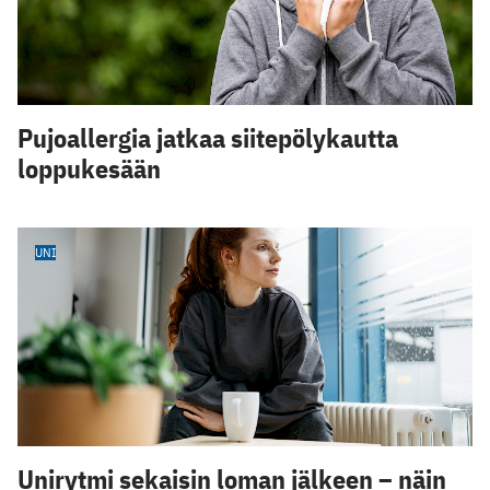
Pujoallergia jatkaa siitepölykautta
loppukesään
UNI
Unirytmi sekaisin loman jälkeen – näin