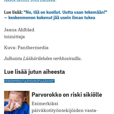
Lue lisää:
"No, tää on kuollut. Uutta vaan tekemään!"
— keskenmenon kokenut jää usein ilman tukea
Jaana Ahlblad
toimittaja
Kuva: Panthermedia
Julkaistu Lääkärilehden verkkosivuilla.
Lue lisää jutun aiheesta
KESKENMENO
TULEHDUSKIPULÄÄKKEET
Parvorokko on riski sikiölle
Esimerkiksi
päiväkotityöntekijöiden vasta-