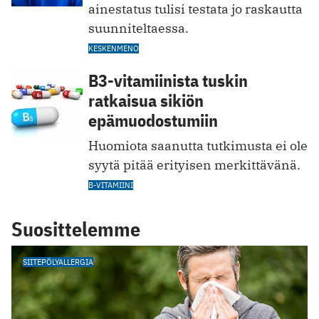
ainestatus tulisi testata jo raskautta
suunniteltaessa.
KESKENMENO
B3-vitamiinista tuskin
ratkaisua sikiön
epämuodostumiin
Huomiota saanutta tutkimusta ei ole
syytä pitää erityisen merkittävänä.
B-VITAMIINI
Suosittelemme
SIITEPÖLYALLERGIA