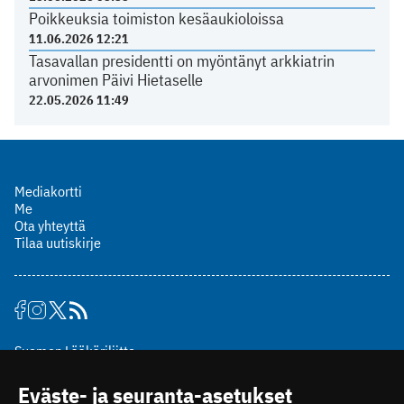
Poikkeuksia toimiston kesäaukioloissa
11.06.2026 12:21
Tasavallan presidentti on myöntänyt arkkiatrin
arvonimen Päivi Hietaselle
22.05.2026 11:49
Mediakortti
Me
Ota yhteyttä
Tilaa uutiskirje
Suomen Lääkäriliitto
Mäkelänkatu 2, PL 49
Eväste- ja seuranta-asetukset
00510 Helsinki