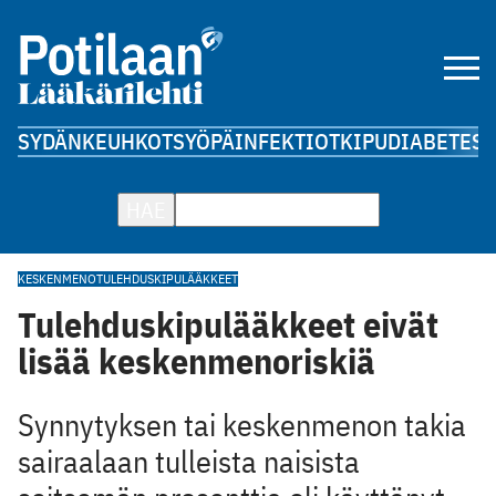
SYDÄN
KEUHKOT
SYÖPÄ
INFEKTIOT
KIPU
DIABETES
A
HAE
KESKENMENO
TULEHDUSKIPULÄÄKKEET
Tulehduskipulääkkeet eivät
lisää keskenmenoriskiä
Synnytyksen tai keskenmenon takia
sairaalaan tulleista naisista